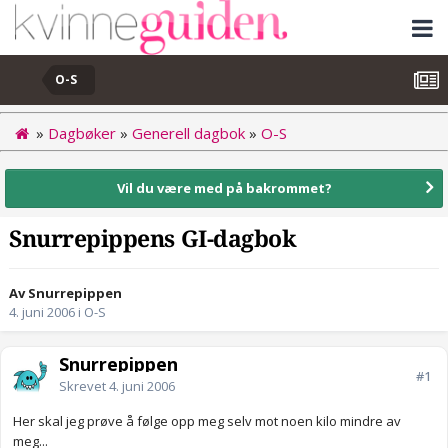
O-S
»
Dagbøker
»
Generell dagbok
»
O-S
Vil du være med på bakrommet?
Snurrepippens GI-dagbok
Av Snurrepippen
4. juni 2006
i
O-S
Snurrepippen
#1
Skrevet
4. juni 2006
Her skal jeg prøve å følge opp meg selv mot noen kilo mindre av
meg...