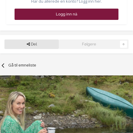
Har du allerede en konto? Logg inn her.
Logg inn nå
Del
Følgere
0
Gå til emneliste