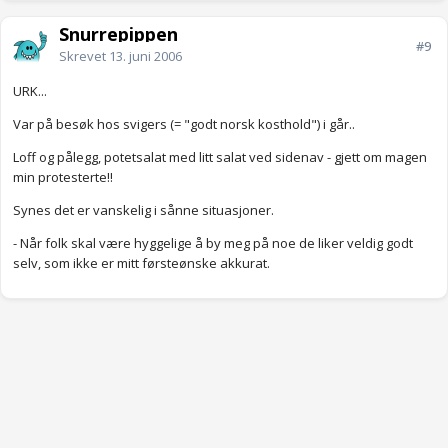
Snurrepippen
#9
Skrevet
13. juni 2006
URK...
Var på besøk hos svigers (= "godt norsk kosthold") i går..
Loff og pålegg, potetsalat med litt salat ved sidenav - gjett om magen
min protesterte!!
Synes det er vanskelig i sånne situasjoner.
- Når folk skal være hyggelige å by meg på noe de liker veldig godt
selv, som ikke er mitt førsteønske akkurat.