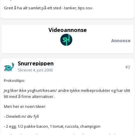
Greit å ha alt samlet på ett sted - tanker, tips osv.
Videoannonse
Annonse
Snurrepippen
#2
Skrevet
4. juni 2006
Frokosttips:
Jeg liker ikke yoghurt/kesam/ andre tykke melkeprodukter og har slitt
litt med å finne alternativer..
Men her er noen Ideer:
- Omelett m/ div fyll
- 2 egg, 1/2 pakke bacon, 1 tomat, ruccola, champigon