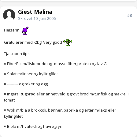
Gjest Malina
#8
Skrevet
10. juni 2006
Heisann!
Gratulerer med -2kg! Very good
Tja...noen tips...
¤ FiberRik m/fiskepudding- masse fiber,protein og lav GI
¤ Salat m/linser og kyllingfilet
¤ --------- og reker og egg
¤ Ingers Rugbrød eller annet veldig grovt brød m/tunfisk og makrell i
tomat
¤ Wok m/bla a brokkoli, bønner, paprika og erter m/laks eller
kyllingfilet
¤ Biola m/hvatekli og havregryn