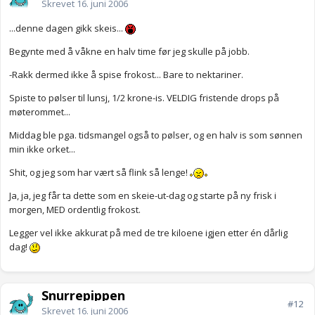
Skrevet
16. juni 2006
...denne dagen gikk skeis...
Begynte med å våkne en halv time før jeg skulle på jobb.
-Rakk dermed ikke å spise frokost... Bare to nektariner.
Spiste to pølser til lunsj, 1/2 krone-is. VELDIG fristende drops på
møterommet...
Middag ble pga. tidsmangel også to pølser, og en halv is som sønnen
min ikke orket...
Shit, og jeg som har vært så flink så lenge!
Ja, ja, jeg får ta dette som en skeie-ut-dag og starte på ny frisk i
morgen, MED ordentlig frokost.
Legger vel ikke akkurat på med de tre kiloene igjen etter én dårlig
dag!
Snurrepippen
#12
Skrevet
16. juni 2006