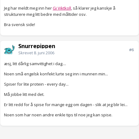
Jeg har meldt meg inn her
Gi Viktkoll
, så klarer jeg kanskje å
strukturere meg litt bedre med måltider osv.
Bra svensk side!
Snurrepippen
#6
Skrevet
8. juni 2006
æsj, litt dårlig samvittighet i dag....
Noen små engelsk konfekt lurte seg inn i munnen min...
Spiser for lite protein - every day...
Må jobbe litt med det.
Er litt redd for å spise for mange egg om dagen - slik at jeg blir lei...
Noen som har noen andre enkle tips til noe jeg kan spise.