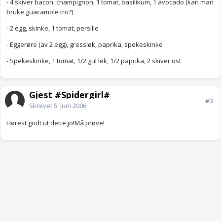
- 4 skiver bacon, champignon, 1 tomat, basilikum, 1 avocado (kan man
bruke guacamole tro?)
- 2 egg, skinke, 1 tomat, persille
- Eggerøre (av 2 egg), gressløk, paprika, spekeskinke
- Spekeskinke, 1 tomat, 1/2 gul løk, 1/2 paprika, 2 skiver ost
Gjest #Spidergirl#
#3
Skrevet
5. juni 2006
Hørest godt ut dette jo!Må prøve!