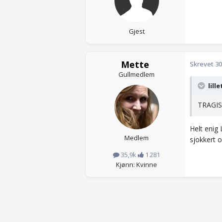
Gjest
Mette
Skrevet
30
Gullmedlem
lille
TRAGIS
Helt enig 
Medlem
sjokkert o
35,9k
1 281
Kjønn: Kvinne