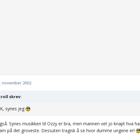
. november 2002
troll skrev:
K, synes jeg
også. Synes musikken til Ozzy er bra, men mannen vet jo knapt hva han
ham på det groveste. Dessuten tragisk å se hvor dumme ungene er!