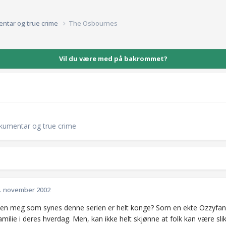
entar og true crime
The Osbournes
Vil du være med på bakrommet?
okumentar og true crime
. november 2002
 en meg som synes denne serien er helt konge? Som en ekte Ozzyfan, s
milie i deres hverdag. Men, kan ikke helt skjønne at folk kan være sli