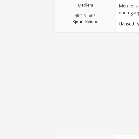
Medlem
Men for al
noen gang
2,6k
3
Kjønn: Kvinne
Uansett,