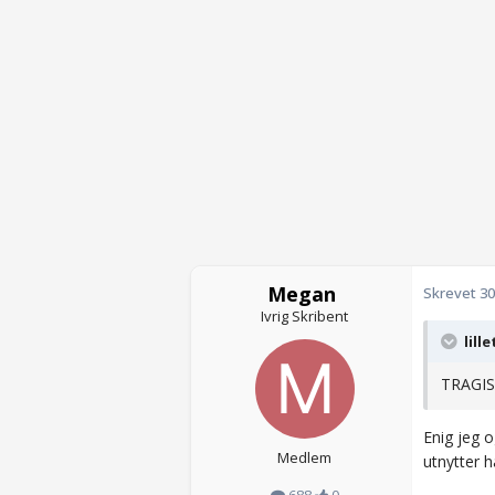
Megan
Skrevet
30
Ivrig Skribent
lille
TRAGIS
Enig jeg 
Medlem
utnytter 
688
0