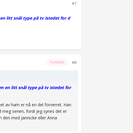
#7
n litt snål type på tv istedet for d
#8
Forfatter
m en litt snål type på tv istedet for
ket av ham er nå en del forverret. Han
d meg serien, fordi jeg synes det er
 en den med Jannicke eller Anna