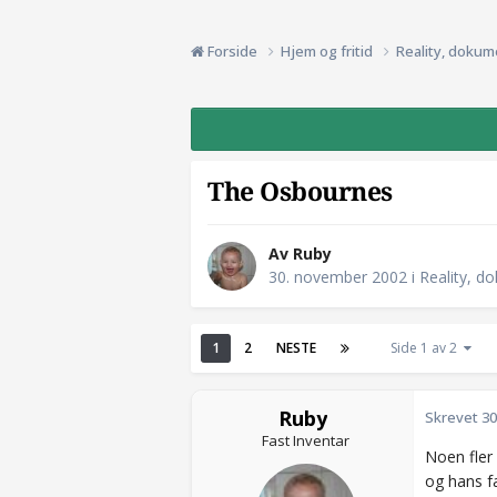
Forside
Hjem og fritid
Reality, dokum
The Osbournes
Av Ruby
30. november 2002
i
Reality, d
1
2
NESTE
Side 1 av 2
Ruby
Skrevet
30
Fast Inventar
Noen fler
og hans fa