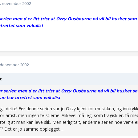
. november 2002
 serien men d er litt trist at Ozzy Ousbourne nå vil bli husket som e
trettet som vokalist
 desember 2002
t
er serien men d er litt trist at Ozzy Ousbourne nå vil bli husket so
an har utrettet som vokalist
ig i dette! Før denne serien var jo Ozzy kjent for musikken, og inntryk
tor artist, men ingen tv-stjerne. Alikevel må jeg, som tragisk er, få me
attelig at man kan leve slik. Men ærlig talt, er denne serien noe verre
?? Det er jo samme opplegget.....