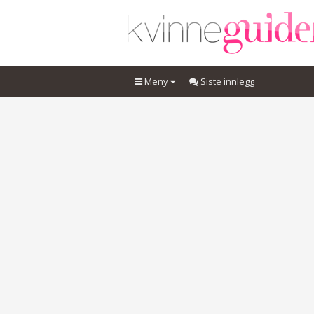
Meny
Siste innlegg