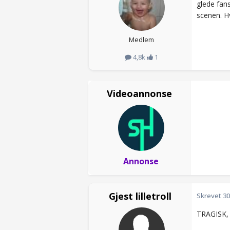
glede fans
scenen. H
Medlem
4,8k
1
Videoannonse
Annonse
Gjest lilletroll
Skrevet
30
TRAGISK,