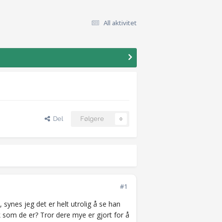
All aktivitet
Del
Følgere
0
#1
ynes jeg det er helt utrolig å se han
k som de er? Tror dere mye er gjort for å