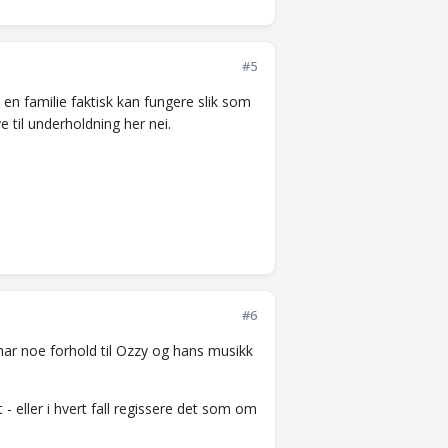
#5
n familie faktisk kan fungere slik som
e til underholdning her nei.
#6
 har noe forhold til Ozzy og hans musikk
t - eller i hvert fall regissere det som om