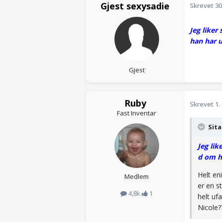
Gjest sexysadie
Skrevet
30
Jeg liker
han har u
Gjest
Ruby
Skrevet
1.
Fast Inventar
Sita
Jeg lik
d om h
Helt en
Medlem
er en s
4,8k
1
helt uf
Nicole?