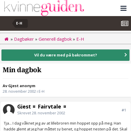
E-H
»
Dagbøker
»
Generell dagbok
»
E-H
Vil du være med på bakrommet?
Min dagbok
Av Gjest anonym
28. november 2002
i
E-H
Gjest ¤_Fairytale_¤
#1
Skrevet
28. november 2002
Tja... I dag våknet jeg av at lillebroren min hoppet opp på meg. Han
hadde glemt at jeg har måttet sy benet, og hoppet nesten på det. Skal