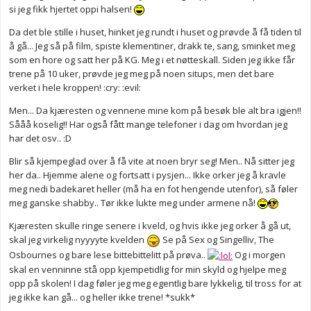
si jeg fikk hjertet oppi halsen!
Da det ble stille i huset, hinket jeg rundt i huset og prøvde å få tiden til
å gå... Jeg så på film, spiste klementiner, drakk te, sang, sminket meg
som en hore og satt her på KG. Meg i et nøtteskall. Siden jeg ikke får
trene på 10 uker, prøvde jeg meg på noen situps, men det bare
verket i hele kroppen! :cry: :evil:
Men... Da kjæresten og vennene mine kom på besøk ble alt bra igjen!!
Sååå koselig!! Har også fått mange telefoner i dag om hvordan jeg
har det osv.. :D
Blir så kjempeglad over å få vite at noen bryr seg! Men.. Nå sitter jeg
her da.. Hjemme alene og fortsatt i pysjen... Ikke orker jeg å kravle
meg nedi badekaret heller (må ha en fot hengende utenfor), så føler
meg ganske shabby.. Tør ikke lukte meg under armene nå!
Kjæresten skulle ringe senere i kveld, og hvis ikke jeg orker å gå ut,
skal jeg virkelig nyyyyte kvelden
Se på Sex og Singelliv, The
Osbournes og bare lese bittebittelitt på prøva..
Og i morgen
skal en venninne stå opp kjempetidlig for min skyld og hjelpe meg
opp på skolen! I dag føler jeg meg egentlig bare lykkelig, til tross for at
jeg ikke kan gå... og heller ikke trene! *sukk*