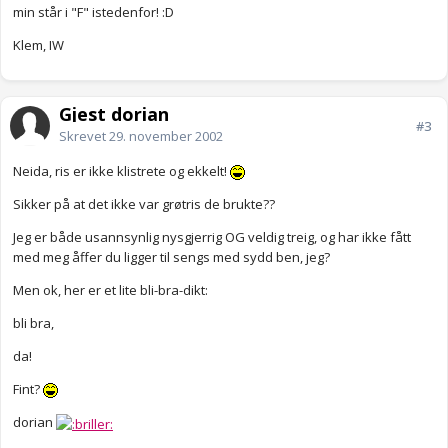
min står i "F" istedenfor! :D
Klem, IW
Gjest dorian
#3
Skrevet
29. november 2002
Neida, ris er ikke klistrete og ekkelt!
Sikker på at det ikke var grøtris de brukte??
Jeg er både usannsynlig nysgjerrig OG veldig treig, og har ikke fått
med meg åffer du ligger til sengs med sydd ben, jeg?
Men ok, her er et lite bli-bra-dikt:
bli bra,
da!
Fint?
dorian