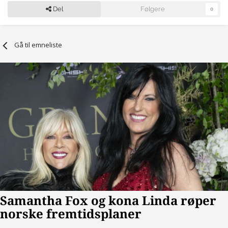
Del
Følgere
0
Gå til emneliste