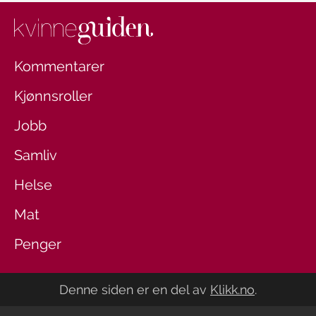
Kommentarer
Kjønnsroller
Jobb
Samliv
Helse
Mat
Penger
Denne siden er en del av
Klikk.no
.