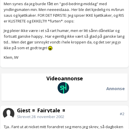
Men synes da jeg burde fått en "god-bedring-middag" med
yndlingsmaten min. Men neeeeidaaa.. Her ble det kjedelig ris m/brun
saus og kjøttkaker. FOR DET FØRSTE: Jeg spiser IKKE kjøttkaker, og RIS
er KLISTRETE og EKKELT!!! *furten* :oops:
Jeg pleier ikke være i et så rart humør, men er litt sånn dåneklar og
fortsatt ganske happy.. Har egentlig ikke vært så glad på ganske lang
tid... Men det gjør sinnsykt vondt i hele kroppen da, og det ser jeg jo
ikke på som et godt tegn!
Klem, IW
Videoannonse
Annonse
Gjest ¤_Fairytale_¤
#2
Skrevet
28. november 2002
Tja.. Fant ut at nicket mitt forandret seg mens jeg skrev, så dagboken