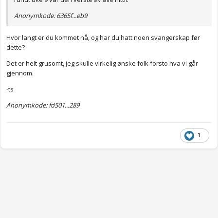
Anonymkode: 6365f...eb9
Hvor langt er du kommet nå, og har du hatt noen svangerskap før
dette?
Det er helt grusomt, jeg skulle virkelig ønske folk forsto hva vi går
gjennom.
-ts
Anonymkode: fd501...289
1