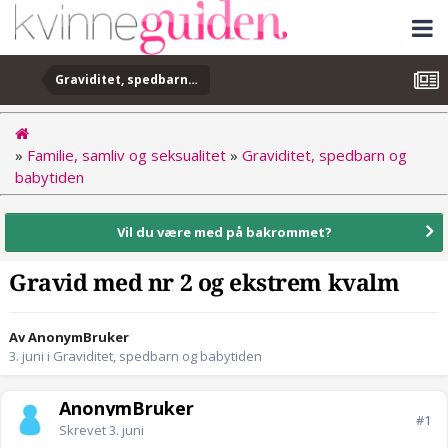
Graviditet, spedbarn og babytiden
»
Familie, samliv og seksualitet
»
Graviditet, spedbarn og
babytiden
Vil du være med på bakrommet?
Gravid med nr 2 og ekstrem kvalm
Av AnonymBruker
3. juni
i
Graviditet, spedbarn og babytiden
AnonymBruker
#1
Skrevet
3. juni