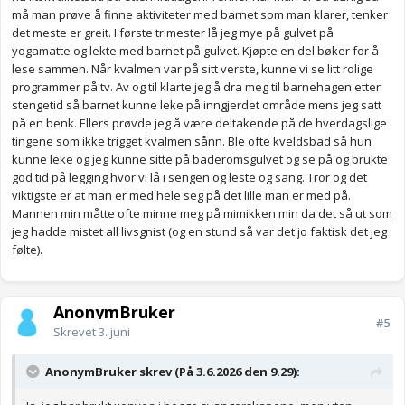
må man prøve å finne aktiviteter med barnet som man klarer, tenker
det meste er greit. I første trimester lå jeg mye på gulvet på
yogamatte og lekte med barnet på gulvet. Kjøpte en del bøker for å
lese sammen. Når kvalmen var på sitt verste, kunne vi se litt rolige
programmer på tv. Av og til klarte jeg å dra meg til barnehagen etter
stengetid så barnet kunne leke på inngjerdet område mens jeg satt
på en benk. Ellers prøvde jeg å være deltakende på de hverdagslige
tingene som ikke trigget kvalmen sånn. Ble ofte kveldsbad så hun
kunne leke og jeg kunne sitte på baderomsgulvet og se på og brukte
god tid på legging hvor vi lå i sengen og leste og sang. Tror og det
viktigste er at man er med hele seg på det lille man er med på.
Mannen min måtte ofte minne meg på mimikken min da det så ut som
jeg hadde mistet all livsgnist (og en stund så var det jo faktisk det jeg
følte).
AnonymBruker
#5
Skrevet
3. juni
AnonymBruker skrev (På 3.6.2026 den 9.29):