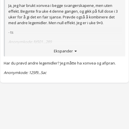
Ja, jeg har brukt xonvea i begge svangerskapene, men uten
effekt. Begynte fra uke 4 denne gangen, og gikk på full dose i 3
uker for å gi det en fair sjanse. Prøvde også å kombinere det
med andre legemidler. Men null effekt. Jeg er i uke 9+0.
- ts
Anonymkode: fd501...289
Ekspander
Har du prøvd andre legemidler? Jeg måtte ha xonvea og afipran.
Anonymkode: 125f9...5ac