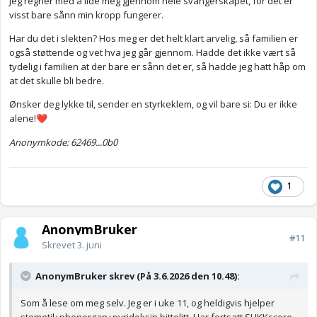
Jeg regner med å lide meg gjennom hele svangerskapet, for det er
visst bare sånn min kropp fungerer.
Har du det i slekten? Hos meg er det helt klart arvelig, så familien er
også støttende og vet hva jeg går gjennom. Hadde det ikke vært så
tydelig i familien at der bare er sånn det er, så hadde jeg hatt håp om
at det skulle bli bedre.
Ønsker deg lykke til, sender en styrkeklem, og vil bare si: Du er ikke
alene!
❤️
Anonymkode: 62469...0b0
1
AnonymBruker
#11
Skrevet
3. juni
AnonymBruker skrev (På 3.6.2026 den 10.48):
Som å lese om meg selv. Jeg er i uke 11, og heldigvis hjelper