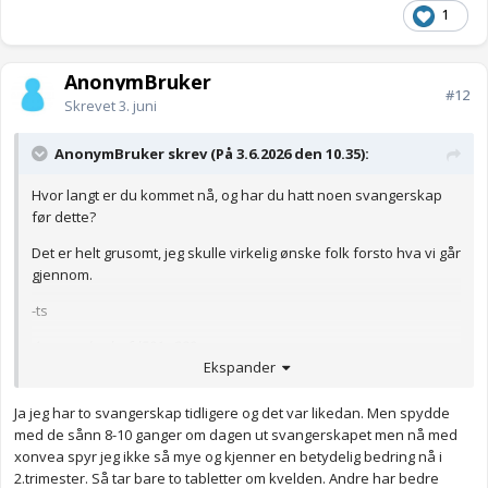
1
AnonymBruker
#12
Skrevet
3. juni
AnonymBruker skrev (På 3.6.2026 den 10.35):
Hvor langt er du kommet nå, og har du hatt noen svangerskap
før dette?
Det er helt grusomt, jeg skulle virkelig ønske folk forsto hva vi går
gjennom.
-ts
Anonymkode: fd501...289
Ekspander
Ja jeg har to svangerskap tidligere og det var likedan. Men spydde
med de sånn 8-10 ganger om dagen ut svangerskapet men nå med
xonvea spyr jeg ikke så mye og kjenner en betydelig bedring nå i
2.trimester. Så tar bare to tabletter om kvelden. Andre har bedre