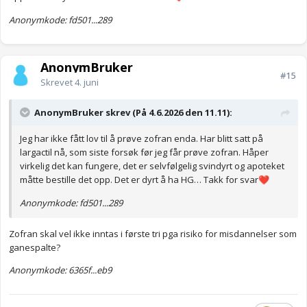
Anonymkode: fd501...289
AnonymBruker
#15
Skrevet
4. juni
AnonymBruker skrev (På 4.6.2026 den 11.11):
Jeg har ikke fått lov til å prøve zofran enda. Har blitt satt på
largactil nå, som siste forsøk før jeg får prøve zofran. Håper
virkelig det kan fungere, det er selvfølgelig svindyrt og apoteket
måtte bestille det opp. Det er dyrt å ha HG… Takk for svar
❤️
Anonymkode: fd501...289
Zofran skal vel ikke inntas i første tri pga risiko for misdannelser som
ganespalte?
Anonymkode: 6365f...eb9