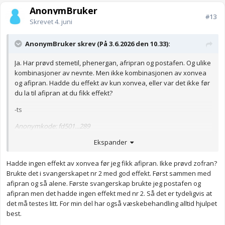
AnonymBruker
#13
Skrevet
4. juni
AnonymBruker skrev (På 3.6.2026 den 10.33):
Ja. Har prøvd stemetil, phenergan, afripran og postafen. Og ulike
kombinasjoner av nevnte. Men ikke kombinasjonen av xonvea
og afipran. Hadde du effekt av kun xonvea, eller var det ikke før
du la til afipran at du fikk effekt?
-ts
Anonymkode: fd501...289
Ekspander
Hadde ingen effekt av xonvea før jeg fikk afipran. Ikke prøvd zofran?
Brukte det i svangerskapet nr 2 med god effekt. Først sammen med
afipran og så alene. Første svangerskap brukte jeg postafen og
afipran men det hadde ingen effekt med nr 2. Så det er tydeligvis at
det må testes litt. For min del har også væskebehandling alltid hjulpet
best.