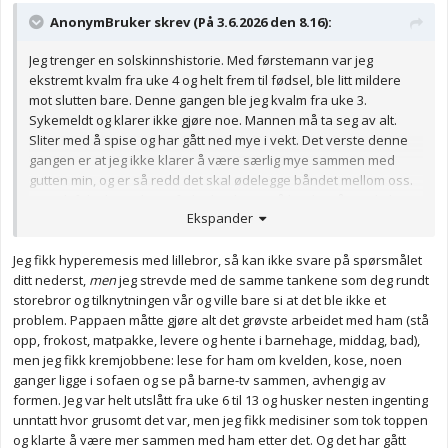
AnonymBruker skrev (På 3.6.2026 den 8.16):
Jeg trenger en solskinnshistorie. Med førstemann var jeg
ekstremt kvalm fra uke 4 og helt frem til fødsel, ble litt mildere
mot slutten bare. Denne gangen ble jeg kvalm fra uke 3.
Sykemeldt og klarer ikke gjøre noe. Mannen må ta seg av alt.
Sliter med å spise og har gått ned mye i vekt. Det verste denne
gangen er at jeg ikke klarer å være særlig mye sammen med
gutten min, og er så redd det skal ødelegge båndet mellom oss.
Og selvfølgelig at det er fryktelig slitsomt å ha det sånn. Blir lange
Ekspander
dager. Klamrer meg til håpet om at det kan bli annerledes denne
gangen.
Jeg fikk hyperemesis med lillebror, så kan ikke svare på spørsmålet
Finnes det noen der som har opplevd lignende hvor det faktisk
ditt nederst,
men
jeg strevde med de samme tankene som deg rundt
har snudd med andremann? Blitt kvalmefri?
storebror og tilknytningen vår og ville bare si at det ble ikke et
problem. Pappaen måtte gjøre alt det grøvste arbeidet med ham (stå
Anonymkode: fd501...289
opp, frokost, matpakke, levere og hente i barnehage, middag, bad),
men jeg fikk kremjobbene: lese for ham om kvelden, kose, noen
ganger ligge i sofaen og se på barne-tv sammen, avhengig av
formen. Jeg var helt utslått fra uke 6 til 13 og husker nesten ingenting
unntatt hvor grusomt det var, men jeg fikk medisiner som tok toppen
og klarte å være mer sammen med ham etter det. Og det har gått