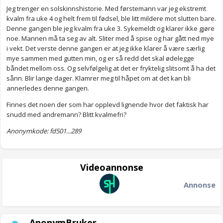
Jeg trenger en solskinnshistorie. Med førstemann var jeg ekstremt
kvalm fra uke 4 og helt frem til fødsel, ble litt mildere mot slutten bare.
Denne gangen ble jeg kvalm fra uke 3. Sykemeldt og klarer ikke gjøre
noe. Mannen må ta seg av alt. Sliter med å spise og har gått ned mye
i vekt. Det verste denne gangen er at jeg ikke klarer å være særlig
mye sammen med gutten min, og er så redd det skal ødelegge
båndet mellom oss. Og selvfølgelig at det er fryktelig slitsomt å ha det
sånn. Blir lange dager. Klamrer meg til håpet om at det kan bli
annerledes denne gangen.
Finnes det noen der som har opplevd lignende hvor det faktisk har
snudd med andremann? Blitt kvalmefri?
Anonymkode: fd501...289
Videoannonse
Annonse
AnonymBruker