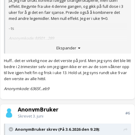
Ja, jeg har brukt xonvea i begge svangerskapene, men uten
effekt. Begynte fra uke 4 denne gangen, og gikk på full dose i 3
uker for å gi det en fair sjanse. Prøvde også å kombinere det
med andre legemidler. Men null effekt. Jeg er i uke 9+0.
- ts
Anonymkode: fd501...289
Ekspander
Huff.. det er virkelig noe av det verste på jord. Men jeg syns det ble litt
bedre i 2.trimester selv om jeg igjen ikke er en av de som våkner opp
til live igjen helt fin og frisk i uke 13. Hold ut. Jeg syns rundt uke 9 var
den verste av alle hittil.
Anonymkode: 6365f...eb9
AnonymBruker
#6
Skrevet
3. juni
AnonymBruker skrev (På 3.6.2026 den 9.29):