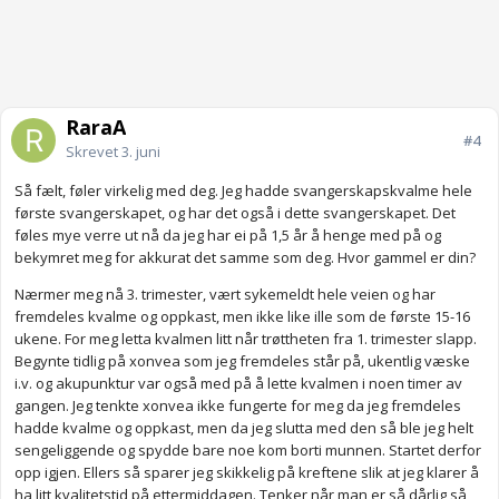
RaraA
#4
Skrevet
3. juni
Så fælt, føler virkelig med deg. Jeg hadde svangerskapskvalme hele
første svangerskapet, og har det også i dette svangerskapet. Det
føles mye verre ut nå da jeg har ei på 1,5 år å henge med på og
bekymret meg for akkurat det samme som deg. Hvor gammel er din?
Nærmer meg nå 3. trimester, vært sykemeldt hele veien og har
fremdeles kvalme og oppkast, men ikke like ille som de første 15-16
ukene. For meg letta kvalmen litt når trøttheten fra 1. trimester slapp.
Begynte tidlig på xonvea som jeg fremdeles står på, ukentlig væske
i.v. og akupunktur var også med på å lette kvalmen i noen timer av
gangen. Jeg tenkte xonvea ikke fungerte for meg da jeg fremdeles
hadde kvalme og oppkast, men da jeg slutta med den så ble jeg helt
sengeliggende og spydde bare noe kom borti munnen. Startet derfor
opp igjen. Ellers så sparer jeg skikkelig på kreftene slik at jeg klarer å
ha litt kvalitetstid på ettermiddagen. Tenker når man er så dårlig så