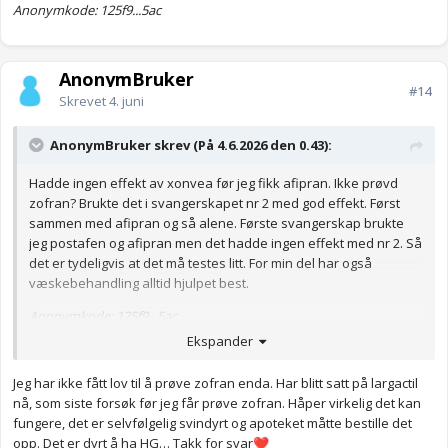
Anonymkode: 125f9...5ac
AnonymBruker
#14
Skrevet
4. juni
AnonymBruker skrev (På 4.6.2026 den 0.43):
Hadde ingen effekt av xonvea før jeg fikk afipran. Ikke prøvd
zofran? Brukte det i svangerskapet nr 2 med god effekt. Først
sammen med afipran og så alene. Første svangerskap brukte
jeg postafen og afipran men det hadde ingen effekt med nr 2. Så
det er tydeligvis at det må testes litt. For min del har også
væskebehandling alltid hjulpet best.
Anonymkode: 125f9...5ac
Ekspander
Jeg har ikke fått lov til å prøve zofran enda. Har blitt satt på largactil
nå, som siste forsøk før jeg får prøve zofran. Håper virkelig det kan
fungere, det er selvfølgelig svindyrt og apoteket måtte bestille det
opp. Det er dyrt å ha HG… Takk for svar
❤️