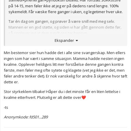
stemetil+phenergan+pyridoksin bittelitt. Har fortsatt SUKKscore
på 14-15, men føler ikke at jeg er på dødens rand lengre. 100%
sykemeldt. Får væske flere ganger i uken, og legetimer hver uke.
Tar én dag om gangen, og prøver å være snill med meg selv.
Mannen er en god støtte, og siden vi har gått gjennom dette før,
så opplever jeg at dem rundt oss tar hensyn.
Ekspander
Jeg regner med å lide meg gjennom hele svangerskapet, for det
er visst bare sånn min kropp fungerer.
Min bestemor sier hun hadde det i alle sine svangerskap. Men ellers
Har du det i slekten? Hos meg er det helt klart arvelig, så familien
ingen som har vært i samme situasjon. Mamma hadde nesten ingen
er også støttende og vet hva jeg går gjennom. Hadde det ikke
kvalme. Opplever heldigvis litt mer forståelse denne gangen kontra
vært så tydelig i familien at der bare er sånn det er, så hadde jeg
første, men føler meg ofte sytete og klagete (vet jeg ikke er det, men
hatt håp om at det skulle bli bedre.
føler andre tenker det). Er nok vanskelig for andre å skjønne hvor tøft
dette er.
Ønsker deg lykke til, sender en styrkeklem, og vil bare si: Du er
ikke alene!
Stor styrkeklem tilbake! Håper du i det minste får en liten lettelse i
❤️
kvalme etterhvert. Plutselig er alt dette over
❤️
Anonymkode: 62469...0b0
-ts
Anonymkode: fd501...289