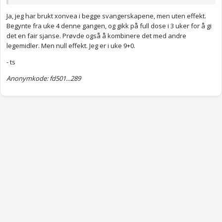
Ja, jeg har brukt xonvea i begge svangerskapene, men uten effekt.
Begynte fra uke 4 denne gangen, og gikk på full dose i 3 uker for å gi
det en fair sjanse. Prøvde også å kombinere det med andre
legemidler. Men null effekt. Jeg er i uke 9+0.
- ts
Anonymkode: fd501...289