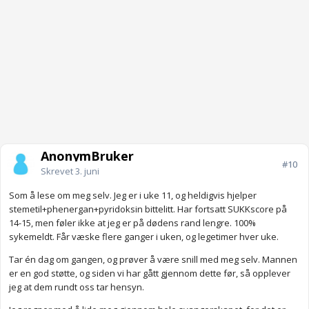
AnonymBruker
#10
Skrevet
3. juni
Som å lese om meg selv. Jeg er i uke 11, og heldigvis hjelper
stemetil+phenergan+pyridoksin bittelitt. Har fortsatt SUKKscore på
14-15, men føler ikke at jeg er på dødens rand lengre. 100%
sykemeldt. Får væske flere ganger i uken, og legetimer hver uke.
Tar én dag om gangen, og prøver å være snill med meg selv. Mannen
er en god støtte, og siden vi har gått gjennom dette før, så opplever
jeg at dem rundt oss tar hensyn.