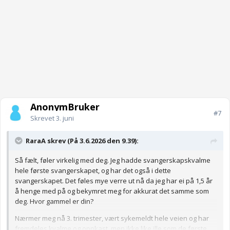
AnonymBruker
#7
Skrevet
3. juni
RaraA skrev (På 3.6.2026 den 9.39):
Så fælt, føler virkelig med deg. Jeg hadde svangerskapskvalme
hele første svangerskapet, og har det også i dette
svangerskapet. Det føles mye verre ut nå da jeg har ei på 1,5 år
å henge med på og bekymret meg for akkurat det samme som
deg. Hvor gammel er din?
Nærmer meg nå 3. trimester, vært sykemeldt hele veien og har
fremdeles kvalme og oppkast, men ikke like ille som de første