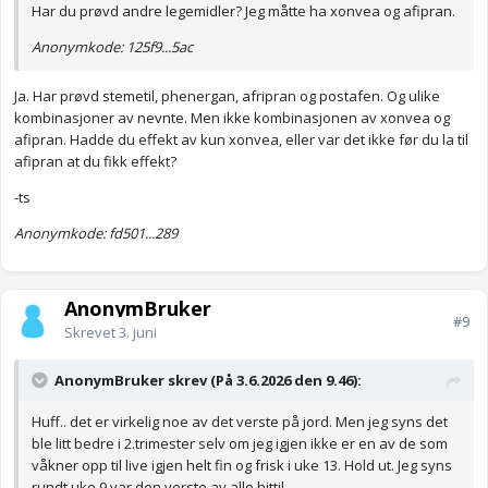
all livsgnist (og en stund så var det jo faktisk det jeg følte).
Har du prøvd andre legemidler? Jeg måtte ha xonvea og afipran.
Anonymkode: 125f9...5ac
Ja. Har prøvd stemetil, phenergan, afripran og postafen. Og ulike
kombinasjoner av nevnte. Men ikke kombinasjonen av xonvea og
afipran. Hadde du effekt av kun xonvea, eller var det ikke før du la til
afipran at du fikk effekt?
-ts
Anonymkode: fd501...289
AnonymBruker
#9
Skrevet
3. juni
AnonymBruker skrev (På 3.6.2026 den 9.46):
Huff.. det er virkelig noe av det verste på jord. Men jeg syns det
ble litt bedre i 2.trimester selv om jeg igjen ikke er en av de som
våkner opp til live igjen helt fin og frisk i uke 13. Hold ut. Jeg syns
rundt uke 9 var den verste av alle hittil.