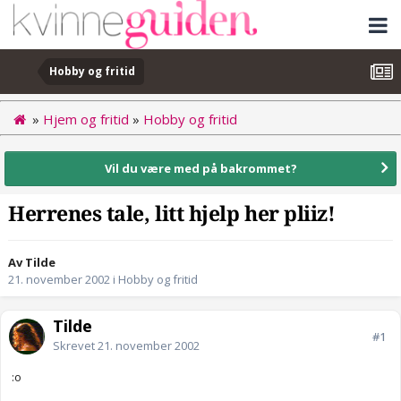
Hobby og fritid
»
Hjem og fritid
»
Hobby og fritid
Vil du være med på bakrommet?
Herrenes tale, litt hjelp her pliiz!
Av Tilde
21. november 2002
i
Hobby og fritid
Tilde
#1
Skrevet
21. november 2002
:o