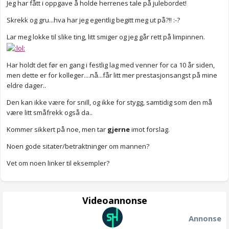
Jeg har fått i oppgave å holde herrenes tale på julebordet!
Skrekk og gru...hva har jeg egentlig begitt meg ut på?!! :-?
Lar meg lokke til slike ting, litt smiger og jeg går rett på limpinnen.
Har holdt det før en gang i festlig lag med venner for ca 10 år siden,
men dette er for kolleger....nå...får litt mer prestasjonsangst på mine
eldre dager..
Den kan ikke være for snill, og ikke for stygg, samtidig som den må
være litt småfrekk også da..
Kommer sikkert på noe, men tar
gjerne
imot forslag.
Noen gode sitater/betraktninger om mannen?
Vet om noen linker til eksempler?
Videoannonse
Annonse