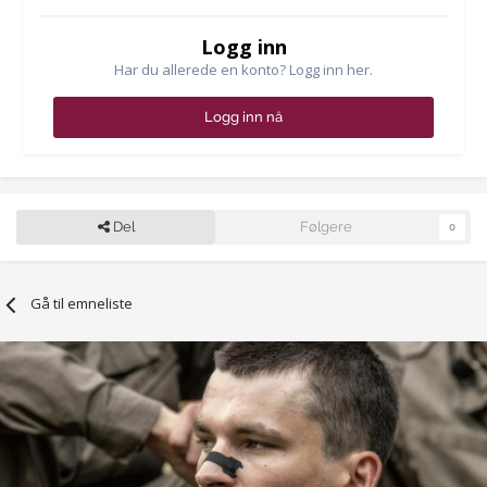
Logg inn
Har du allerede en konto? Logg inn her.
Logg inn nå
Del
Følgere
0
Gå til emneliste