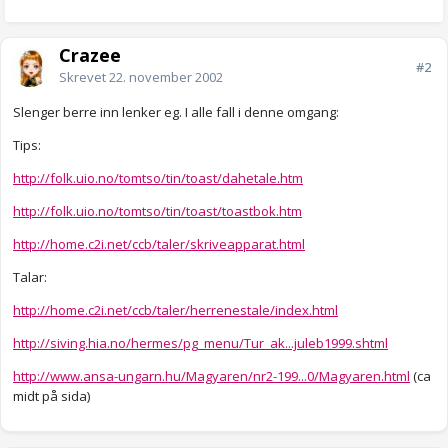
Crazee
#2
Skrevet
22. november 2002
Slenger berre inn lenker eg. I alle fall i denne omgang:
Tips:
http://folk.uio.no/tomtso/tin/toast/dahetale.htm
http://folk.uio.no/tomtso/tin/toast/toastbok.htm
http://home.c2i.net/ccb/taler/skriveapparat.html
Talar:
http://home.c2i.net/ccb/taler/herrenestale/index.html
http://siving.hia.no/hermes/pg_menu/Tur_ak...juleb1999.shtml
http://www.ansa-ungarn.hu/Magyaren/nr2-199...0/Magyaren.html
(ca
midt på sida)