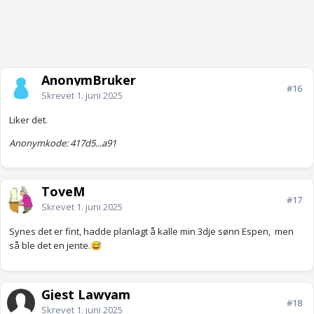
AnonymBruker
#16
Skrevet
1. juni 2025
Liker det.
Anonymkode: 417d5...a91
ToveM
#17
Skrevet
1. juni 2025
Synes det er fint, hadde planlagt å kalle min 3dje sønn Espen, men
så ble det en jente.
😅
Gjest Lawyam
#18
Skrevet
1. juni 2025