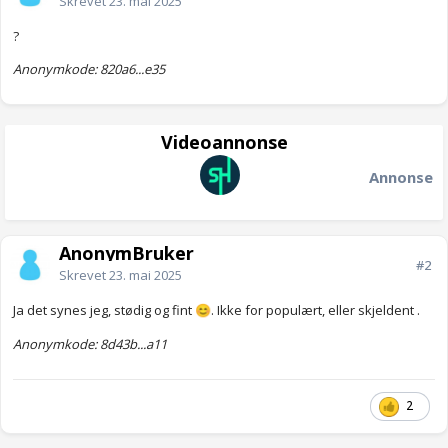
Skrevet
23. mai 2025
?
Anonymkode: 820a6...e35
Videoannonse
Annonse
AnonymBruker
#2
Skrevet
23. mai 2025
Ja det synes jeg, stødig og fint
. Ikke for populært, eller skjeldent .
😊
Anonymkode: 8d43b...a11
2