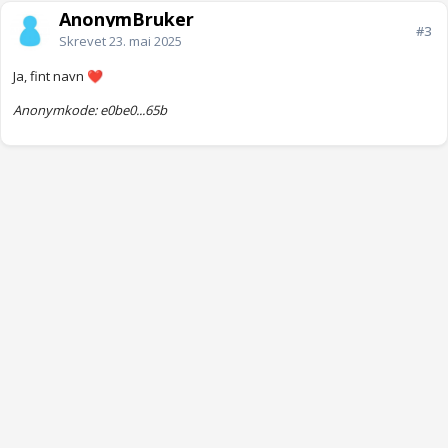
AnonymBruker
#3
Skrevet
23. mai 2025
Ja, fint navn
❤️
Anonymkode: e0be0...65b