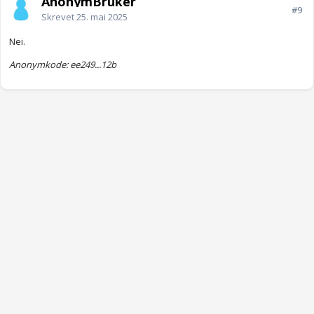
AnonymBruker
#9
Skrevet
25. mai 2025
Nei.
Anonymkode: ee249...12b