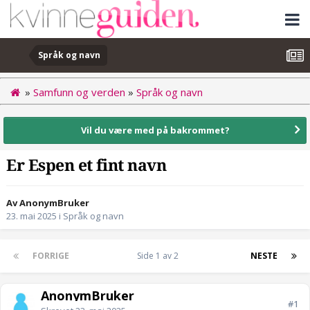
Språk og navn
»
Samfunn og verden
»
Språk og navn
Vil du være med på bakrommet?
Er Espen et fint navn
Av AnonymBruker
23. mai 2025
i
Språk og navn
FORRIGE
Side 1 av 2
NESTE
AnonymBruker
#1