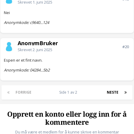
Skrevet
1. juni 2025
Nei
Anonymkode: c9640...124
AnonymBruker
#20
Skrevet
2. juni 2025
Espen er et fint navn.
Anonymkode: 04284...5b2
FORRIGE
Side 1 av 2
NESTE
Opprett en konto eller logg inn for å
kommentere
Du må være et medlem for å kunne skrive en kommentar