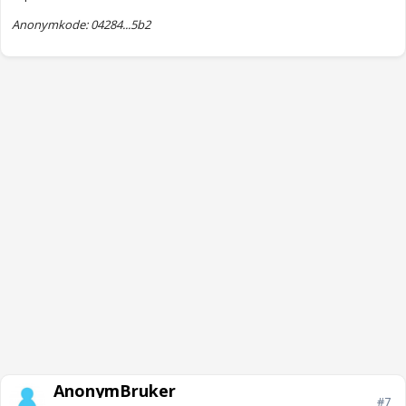
Anonymkode: 04284...5b2
AnonymBruker
#7