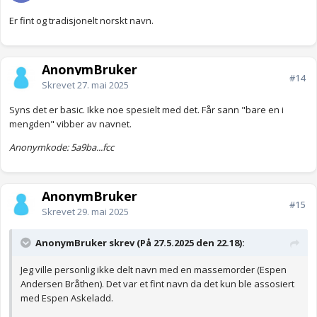
Er fint og tradisjonelt norskt navn.
AnonymBruker
#14
Skrevet
27. mai 2025
Syns det er basic. Ikke noe spesielt med det. Får sann "bare en i
mengden" vibber av navnet.
Anonymkode: 5a9ba...fcc
AnonymBruker
#15
Skrevet
29. mai 2025
AnonymBruker skrev (På 27.5.2025 den 22.18):
Jeg ville personlig ikke delt navn med en massemorder (Espen
Andersen Bråthen). Det var et fint navn da det kun ble assosiert
med Espen Askeladd.