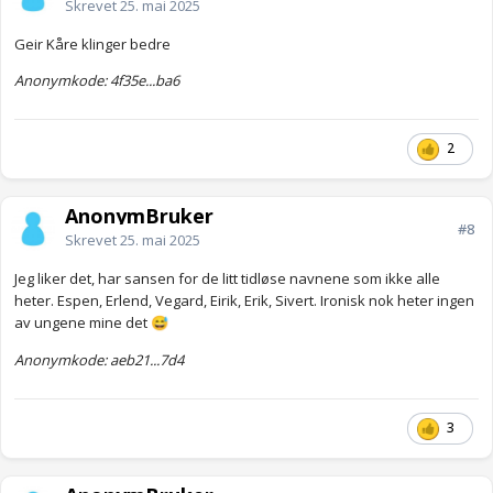
Skrevet
25. mai 2025
Geir Kåre klinger bedre
Anonymkode: 4f35e...ba6
2
AnonymBruker
#8
Skrevet
25. mai 2025
Jeg liker det, har sansen for de litt tidløse navnene som ikke alle
heter. Espen, Erlend, Vegard, Eirik, Erik, Sivert. Ironisk nok heter ingen
av ungene mine det
😅
Anonymkode: aeb21...7d4
3