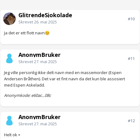
GlitrendeSjokolade
#10
Skrevet
26. mai 2025
Ja det er ett flott navn
😊
AnonymBruker
#11
Skrevet
27. mai 2025
Jeg ville personlig ikke delt navn med en massemorder (Espen
Andersen Bråthen). Det var et fint navn da det kun ble assosiert
med Espen Askeladd.
Anonymkode: e60ac...08c
AnonymBruker
#12
Skrevet
27. mai 2025
Helt ok +