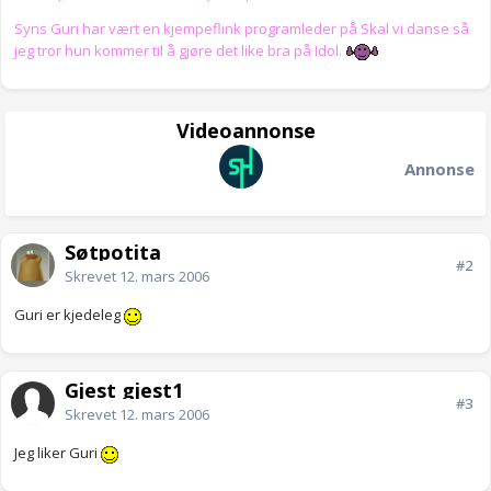
Syns Guri har vært en kjempeflink programleder på Skal vi danse så
jeg tror hun kommer til å gjøre det like bra på Idol.
Videoannonse
Annonse
Søtpotita
#2
Skrevet
12. mars 2006
Guri er kjedeleg
Gjest gjest1
#3
Skrevet
12. mars 2006
Jeg liker Guri