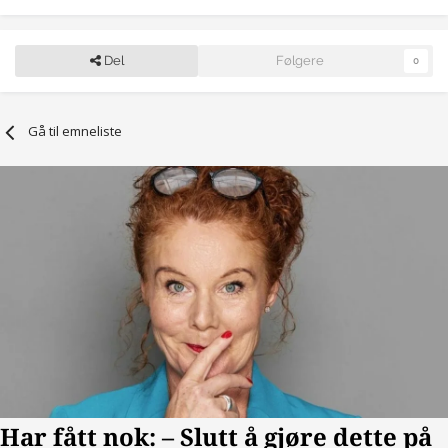
Del
Følgere
0
Gå til emneliste