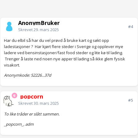
AnonymBruker
#4
Skrevet
29. mars 2025
Har du elbil så har du vel prøvd å bruke kart og søkt opp
ladestasjoner ? Har kjørt flere steder i Sverige og opplever mye
ladere ved bensinstasjoner/fast food steder og lite kø til lading.
Trenger å laste ned noen nye apper til lading så ikke glem fysisk
visakort.
Anonymkode: 52226...37d
_popcorn_
#5
Skrevet
30. mars 2025
To like tråder er slått sammen.
_popcorn_, adm