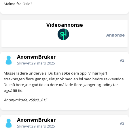
Malmø fra Oslo?
Videoannonse
Annonse
AnonymBruker
#2
Skrevet
29. mars 2025
Masse ladere underveis. Du kan søke dem opp. Vi har kjørt
strekningen flere ganger, riktignok med en bil med bedre rekkevidde.
Du må beregne god tid da dere må lade flere ganger og lading tar
også litt tid.
Anonymkode: c58c8...815
AnonymBruker
#3
Skrevet
29. mars 2025