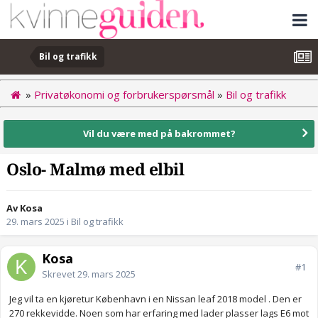
Bil og trafikk
»
Privatøkonomi og forbrukerspørsmål
»
Bil og trafikk
Vil du være med på bakrommet?
Oslo- Malmø med elbil
Av Kosa
29. mars 2025
i
Bil og trafikk
Kosa
#1
Skrevet
29. mars 2025
Jeg vil ta en kjøretur København i en Nissan leaf 2018 model . Den er
270 rekkevidde. Noen som har erfaring med lader plasser lags E6 mot