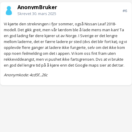
AnonymBruker
#6
Skrevet
30. mars 2025
Vi kjørte den strekningen i fjor sommer, også Nissan Leaf 2018-
modell. Det gikk greit, men vår lærdom ble å lade mens man kan! Ta
en god lading før dere kjører ut av Norge. I Sverige er det lengre
mellom laderne, det er færre ladere pr sted (dvs det blir fort kø), og vi
opplevde flere ganger at ladere ikke fungerte, selv om det ikke kom
opp noen feilmelding om det i appen. Vi kom oss fint fram uten
rekkeviddeangst, men vi pushet ikke fartsgrensen. Dvs at vi brukte
en god del lengre tid på å kjøre enn det Google maps sier at det tar.
Anonymkode: 4cd5f...26c