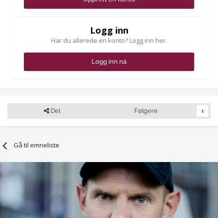
Logg inn
Har du allerede en konto? Logg inn her.
Logg inn nå
Del
Følgere
1
Gå til emneliste