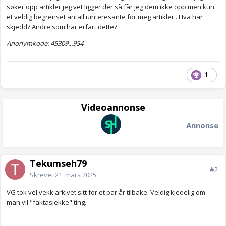
søker opp artikler jeg vet ligger der så får jeg dem ikke opp men kun
et veldig begrenset antall uinteresante for meg artikler . Hva har
skjedd? Andre som har erfart dette?
Anonymkode: 45309...954
1
Videoannonse
Annonse
Tekumseh79
#2
Skrevet
21. mars 2025
VG tok vel vekk arkivet sitt for et par år tilbake. Veldig kjedelig om
man vil "faktasjekke" ting.