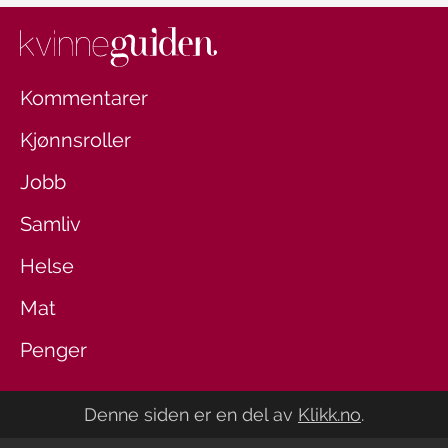
Kommentarer
Kjønnsroller
Jobb
Samliv
Helse
Mat
Penger
Denne siden er en del av
Klikk.no
.