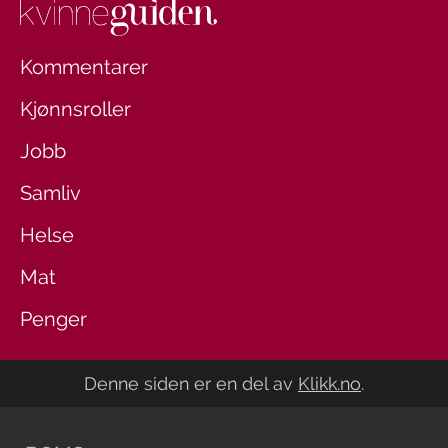
Kommentarer
Kjønnsroller
Jobb
Samliv
Helse
Mat
Penger
Denne siden er en del av
Klikk.no
.