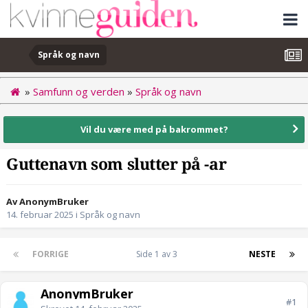
Språk og navn
»
Samfunn og verden
»
Språk og navn
Vil du være med på bakrommet?
Guttenavn som slutter på -ar
Av AnonymBruker
14. februar 2025
i
Språk og navn
FORRIGE
Side 1 av 3
NESTE
AnonymBruker
#1