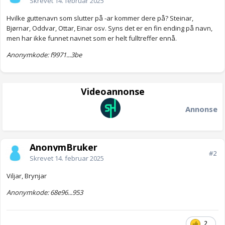
Skrevet
14. februar 2025
Hvilke guttenavn som slutter på -ar kommer dere på? Steinar,
Bjørnar, Oddvar, Ottar, Einar osv. Syns det er en fin ending på navn,
men har ikke funnet navnet som er helt fulltreffer ennå.
Anonymkode: f9971...3be
Videoannonse
Annonse
AnonymBruker
#2
Skrevet
14. februar 2025
Viljar, Brynjar
Anonymkode: 68e96...953
2