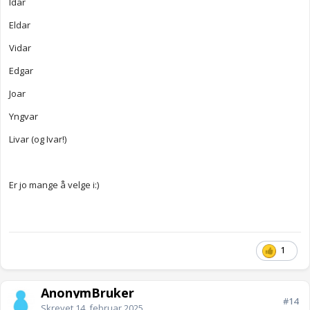
Idar
Eldar
Vidar
Edgar
Joar
Yngvar
Livar (og Ivar!)
Er jo mange å velge i:)
1
AnonymBruker
#14
Skrevet
14. februar 2025