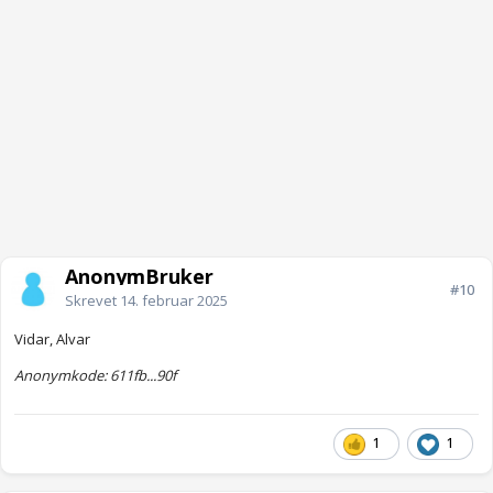
AnonymBruker
#10
Skrevet
14. februar 2025
Vidar, Alvar
Anonymkode: 611fb...90f
1
1