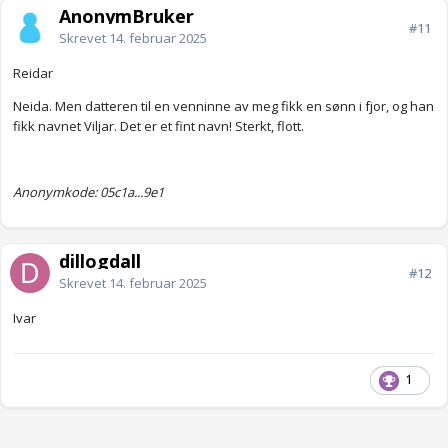
AnonymBruker
#11
Skrevet
14. februar 2025
Reidar
Neida. Men datteren til en venninne av meg fikk en sønn i fjor, og han
fikk navnet Viljar. Det er et fint navn! Sterkt, flott.
Anonymkode: 05c1a...9e1
dillogdall
#12
Skrevet
14. februar 2025
Ivar
1