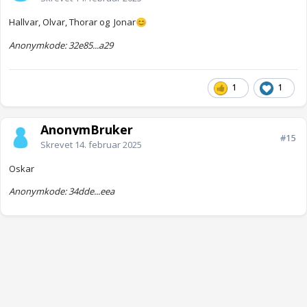
Hallvar, Olvar, Thorar og Jonar
😊
Anonymkode: 32e85...a29
1
1
AnonymBruker
#15
Skrevet
14. februar 2025
Oskar
Anonymkode: 34dde...eea