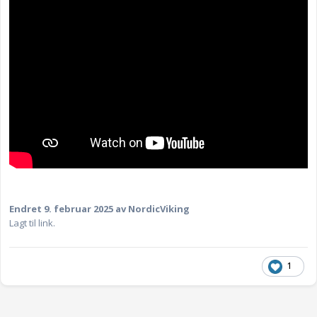
Endret
9. februar 2025
av NordicViking
Lagt til link.
1