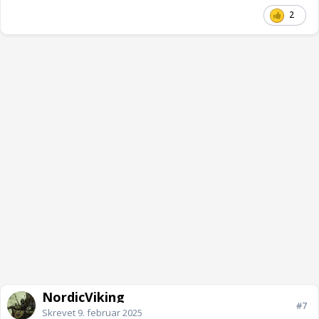
2
NordicViking
#7
Skrevet
9. februar 2025