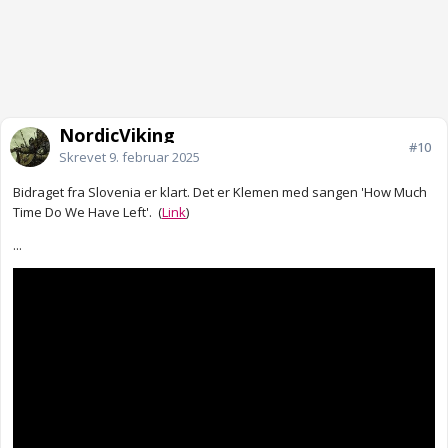
NordicViking
#10
Skrevet
9. februar 2025
Bidraget fra Slovenia er klart. Det er Klemen med sangen 'How Much
Time Do We Have Left'. (
Link
)
...