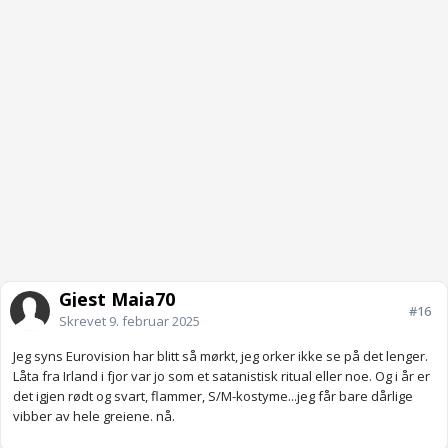
Gjest Maia70
#16
Skrevet
9. februar 2025
Jeg syns Eurovision har blitt så mørkt, jeg orker ikke se på det lenger.
Låta fra Irland i fjor var jo som et satanistisk ritual eller noe. Og i år er
det igjen rødt og svart, flammer, S/M-kostyme...jeg får bare dårlige
vibber av hele greiene. nå.