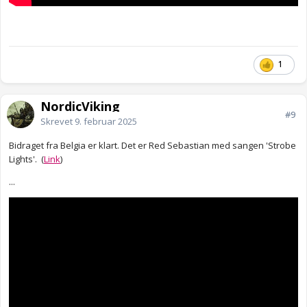
1
NordicViking
#9
Skrevet
9. februar 2025
Bidraget fra Belgia er klart. Det er Red Sebastian med sangen 'Strobe
Lights'. (
Link
)
...