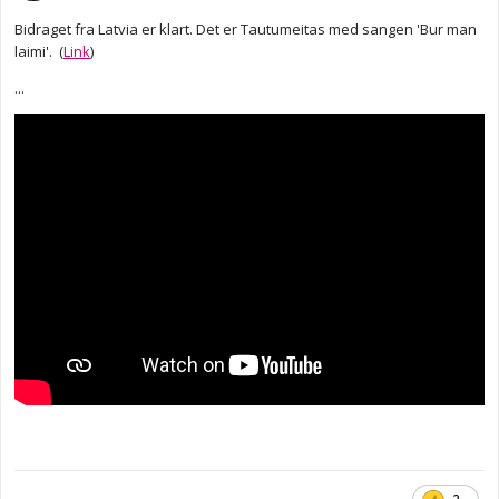
Bidraget fra Latvia er klart. Det er Tautumeitas med sangen 'Bur man
laimi'. (
Link
)
...