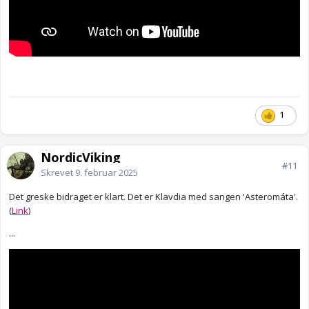
1
NordicViking
#11
Skrevet
9. februar 2025
Det greske bidraget er klart. Det er Klavdia med sangen 'Asteromáta'.
(
Link
)
...