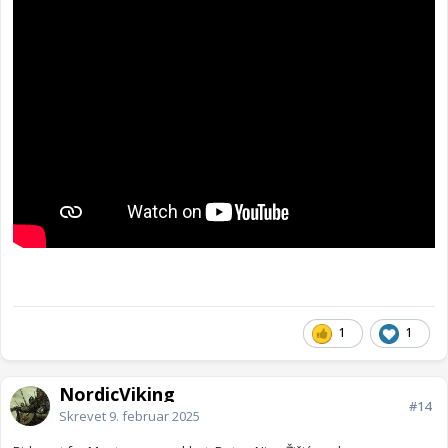
1
1
NordicViking
#14
Skrevet
9. februar 2025