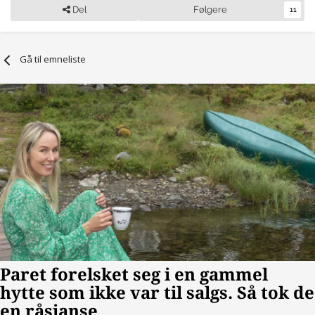
Del
Følgere
11
Gå til emneliste