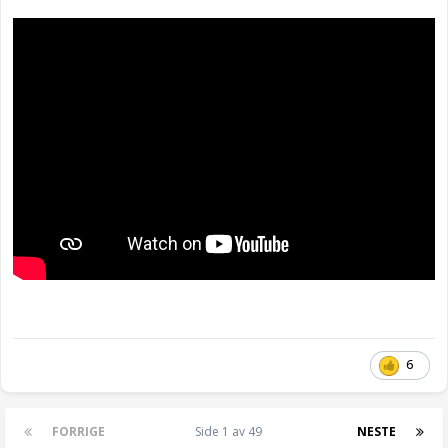
6
FORRIGE
Side 1 av 49
NESTE