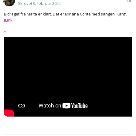
#6
Skrevet
9. februar 2025
Bidraget fra Malta er klart. Det er Miriana Conte med sangen 'Kant'.
(
Link
)
...