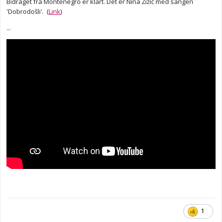
Bidraget fra Montenegro er klart. Det er Nina Žižić med sangen
'Dobrodošli'. (
Link
)
...
1