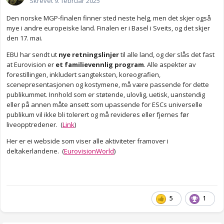
Skrevet
9. februar 2025
Den norske MGP-finalen finner sted neste helg, men det skjer også
mye i andre europeiske land. Finalen er i Basel i Sveits, og det skjer
den 17. mai.
EBU har sendt ut
nye retningslinjer
til alle land, og der slås det fast
at Eurovision er
et familievennlig program
. Alle aspekter av
forestillingen, inkludert sangteksten, koreografien,
scenepresentasjonen og kostymene, må være passende for dette
publikummet. Innhold som er støtende, ulovlig, uetisk, uanstendig
eller på annen måte ansett som upassende for ESCs universelle
publikum vil ikke bli tolerert og må revideres eller fjernes før
liveopptredener. (
Link
)
Her er ei webside som viser alle aktiviteter framover i
deltakerlandene. (
EurovisionWorld
)
5
1