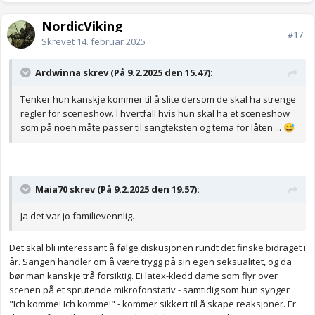
NordicViking
#17
Skrevet
14. februar 2025
Ardwinna skrev (På 9.2.2025 den 15.47):
Tenker hun kanskje kommer til å slite dersom de skal ha strenge
regler for sceneshow. I hvertfall hvis hun skal ha et sceneshow
som på noen måte passer til sangteksten og tema for låten ...
😅
Maia70 skrev (På 9.2.2025 den 19.57):
Ja det var jo familievennlig.
Det skal bli interessant å følge diskusjonen rundt det finske bidraget i
år. Sangen handler om å være trygg på sin egen seksualitet, og da
bør man kanskje trå forsiktig. Ei latex-kledd dame som flyr over
scenen på et sprutende mikrofonstativ - samtidig som hun synger
"Ich komme! Ich komme!" - kommer sikkert til å skape reaksjoner. Er