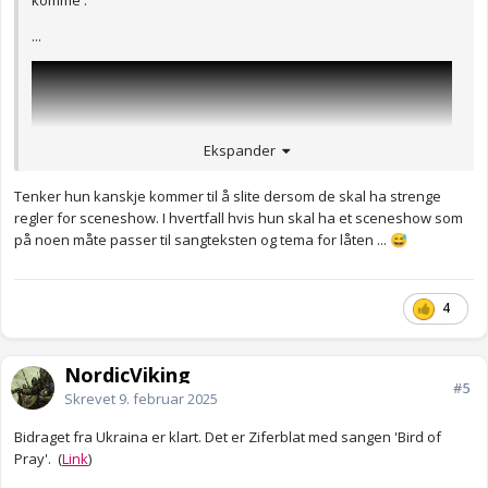
komme'.
...
Ekspander
Tenker hun kanskje kommer til å slite dersom de skal ha strenge
regler for sceneshow. I hvertfall hvis hun skal ha et sceneshow som
på noen måte passer til sangteksten og tema for låten ...
😅
4
NordicViking
#5
Skrevet
9. februar 2025
Bidraget fra Ukraina er klart. Det er Ziferblat med sangen 'Bird of
Pray'. (
Link
)