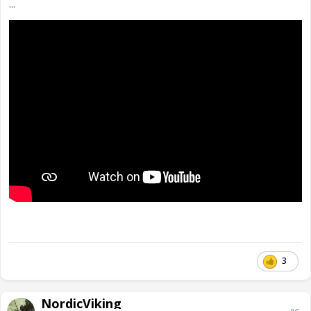
...
3
NordicViking