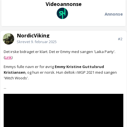
Videoannonse
Annonse
NordicViking
#2
Skrevet
9. februar 2025
Det irske bidraget er klart. Det er Emmy med sangen 'Laika Party'.
(
Link
)
Emmys fulle navn er for øvrig
Emmy Kristine Guttulsrud
Kristiansen
, og hun er norsk. Hun deltok i MGP 2021 med sangen
'Witch Woods'.
...