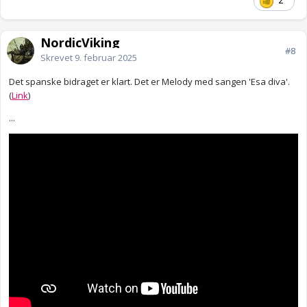
2
NordicViking
#8
Skrevet
9. februar 2025
Det spanske bidraget er klart. Det er Melody med sangen 'Esa diva'.
(
Link
)
...