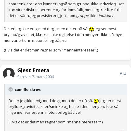
som "enklere" enn kvinner (også som gruppe, ikke individer). Det
kan virke diskriminerende og fordomsfullt, men jeg tror like fullt
det er sånn. Jeg presisierer igjen; som
gruppe
, ikke
individer
!
Det er jeg ikke enig med deg i, men det er nå så.
Jeg ser mest
bryllup/graviditet, klær/sminke og helse i den menyen. Ikke så mye
mer variert enn motor, bil og båt, vel.
(Hvis det er det man regner som "manneinteresser".)
Gjest Emera
#14
Skrevet
7. mars 2006
camillo skrev:
Det er jeg ikke enig med deg i, men det er nå så.
Jeg ser mest
bryllup/graviditet, klær/sminke og helse i den menyen. Ikke så
mye mer variert enn motor, bil og båt, vel.
(Hvis det er det man regner som "manneinteresser".)