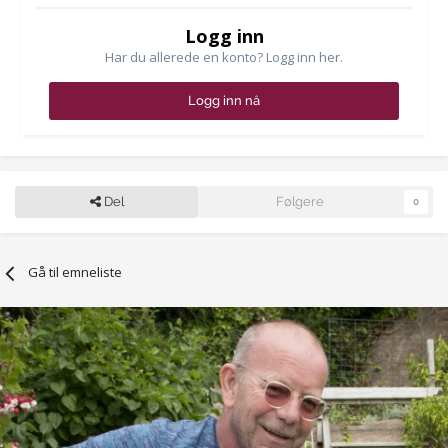
Logg inn
Har du allerede en konto? Logg inn her.
Logg inn nå
Del
Følgere
0
Gå til emneliste