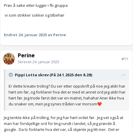
Prøv å søke etter lugger i fb-gruppa
vi som strikker sokker og tilbehør
Endret
24. januar 2025
av Perine
Perine
#11
Skrevet
24. januar 2025
Pippi Lotta skrev (På 24.1.2025 den 8.29):
Er dette kreativ troling? Du ser etter oppskrift på noe jeg aldri har
hørt om før, og forklarer hva det er med et annet ord jeg aldri har
hørt før. Jeg trode først det var en matret, hahaha! Aner ikke hva
du snaker om, men jeg synes tråden var morsom
❤️
Jeg tenkte ikke på trolling, for jeg har hørt ordet før. Jeg vet også at
man har forskjellige ord for ting rundt i landet, så jeg prøvde å
google. Da ts forklarte hva det var, så skjønte jeg litt mer. Det er