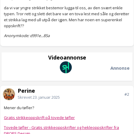
da vi var yngre strikket bestemor lugga til oss, av den svært enkle
typen. Tror rett og slett det bare var en tova lest med såle og deretter
et strikka lag med ull utpå der igjen. Men har noen en superenkel
oppskrift??
Anonymkode: d991e...85a
Videoannonse
Annonse
Perine
#2
Skrevet
23. januar 2025
Mener du tøfler?
Gratis strikkeoppskrift på tovede tøfler
Tovede tøfler - Gratis strikkeoppskrifter og hekleoppskrifter fra
DROPS Design