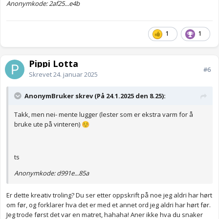
Anonymkode: 2af25...e4b
1
1
Pippi Lotta
#6
Skrevet
24. januar 2025
AnonymBruker skrev (På 24.1.2025 den 8.25):
Takk, men nei- mente lugger (lester som er ekstra varm for å
bruke ute på vinteren)
☺️
ts
Anonymkode: d991e...85a
Er dette kreativ troling? Du ser etter oppskrift på noe jeg aldri har hørt
om før, og forklarer hva det er med et annet ord jeg aldri har hørt før.
Jeg trode først det var en matret, hahaha! Aner ikke hva du snaker