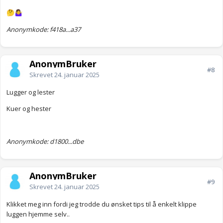
🤔
🤷‍♀️
Anonymkode: f418a...a37
AnonymBruker
#8
Skrevet
24. januar 2025
Lugger og lester
Kuer og hester
Anonymkode: d1800...dbe
AnonymBruker
#9
Skrevet
24. januar 2025
Klikket meg inn fordi jeg trodde du ønsket tips til å enkelt klippe
luggen hjemme selv..