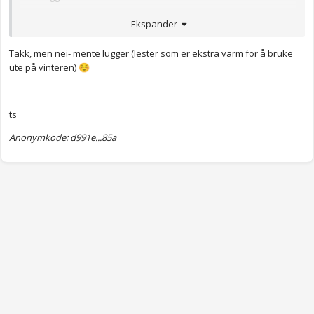
Hvordan strikke lester - Tysfjord ASVO
Ekspander
Takk, men nei- mente lugger (lester som er ekstra varm for å bruke
ute på vinteren)
☺️
ts
Anonymkode: d991e...85a