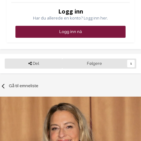
Logg inn
Har du allerede en konto? Logg inn her.
Logg inn nå
Del
Følgere
1
Gå til emneliste