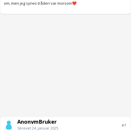
om, men jeg synes tråden var morsom
❤️
AnonymBruker
#7
Skrevet
24. januar 2025