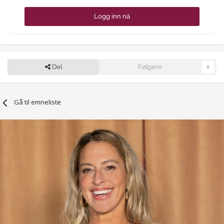
Logg inn nå
Del
Følgere
0
Gå til emneliste