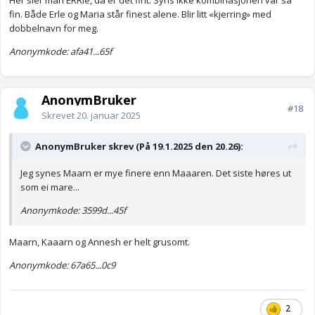
Her sier man ERRle, da er det fint. Syns ikke kombinasjonen var så
fin. Både Erle og Maria står finest alene. Blir litt «kjerring» med
dobbelnavn for meg.
Anonymkode: afa41...65f
AnonymBruker
#18
Skrevet
20. januar 2025
AnonymBruker skrev (På 19.1.2025 den 20.26):
Jeg synes Maarn er mye finere enn Maaaren. Det siste høres ut
som ei mare...
Anonymkode: 3599d...45f
Maarn, Kaaarn og Annesh er helt grusomt.
Anonymkode: 67a65...0c9
2