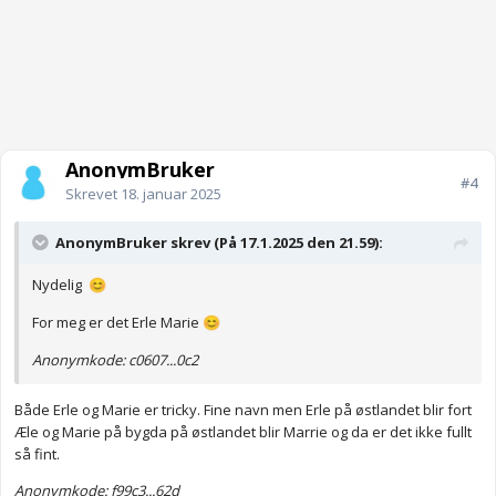
AnonymBruker
#4
Skrevet
18. januar 2025
AnonymBruker skrev (På 17.1.2025 den 21.59):
Nydelig
😊
For meg er det Erle Marie
😊
Anonymkode: c0607...0c2
Både Erle og Marie er tricky. Fine navn men Erle på østlandet blir fort
Æle og Marie på bygda på østlandet blir Marrie og da er det ikke fullt
så fint.
Anonymkode: f99c3...62d