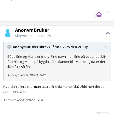
1
AnonymBruker
#5
Skrevet
18. januar 2025
AnonymBruker skrev (På 18.1.2025 den 21.53):
Både Erle og Marie er tricky. Fine navn men Erle på østlandet blir
fort Æle og Marie på bygda på østlandet blir Marrie og da er det
ikke fullt så fint.
Anonymkode: f99c3...62d
Hvordan ellers skal man uttale Erle da mener du? Aldri hørt det som
annet enn Æle.
Anonymkode: b81bb...73e