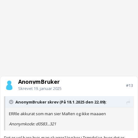
AnonymBruker
#13
Skrevet
19. januar 2025
AnonymBruker skrev (På 18.1.2025 den 22.09):
ERRle akkurat som man sier MaRen og ikke maaaen
Anonymkode: d0583...321
Det er vel bare hvis man skarrer? Jeg bor i Trøndelag, hvor det er