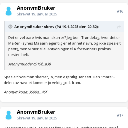
AnonymBruker
#16
Skrevet
19. januar 2025
AnonymBruker skrev (På 19.1.2025 den 20.32):
Det er vel bare hvis man skarrer? Jeg bor i Trøndelag, hvor det er
MaRen (synes Maaarn egentlig er et annet navn, og ikke spesielt
pent!), men vi sier Æle. Antydningen til R forsvinner i praksis
nesten helt.
Anonymkode: c919f...a38
Spesielt hvis man skarrer, ja, men egentlig uansett. Den "mare"-
delen av navnet kommer jo veldig godt fram.
Anonymkode: 3599d...45f
AnonymBruker
#17
Skrevet
19. januar 2025