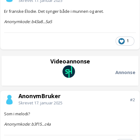
Skrevet
17. januar 2025
Er franske Élodie. Det synger både i munnen og øret.
Anonymkode: b43a8...5a5
1
Videoannonse
Annonse
AnonymBruker
#2
Skrevet
17. januar 2025
Som i melodi?
Anonymkode: b3f15...c4a