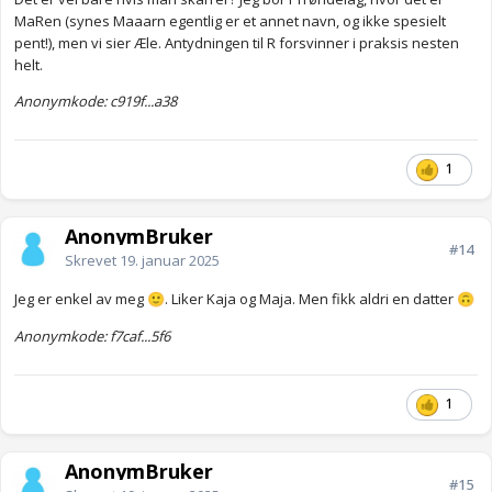
MaRen (synes Maaarn egentlig er et annet navn, og ikke spesielt
pent!), men vi sier Æle. Antydningen til R forsvinner i praksis nesten
helt.
Anonymkode: c919f...a38
1
AnonymBruker
#14
Skrevet
19. januar 2025
Jeg er enkel av meg
. Liker Kaja og Maja. Men fikk aldri en datter
🙂
🙃
Anonymkode: f7caf...5f6
1
AnonymBruker
#15