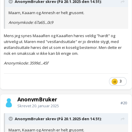
AnonymBruker skrev (På 20.1.2025 den 14.51):
Maarn, Kaaarn og Annesh er helt grusomt.
Anonymkode: 67a65...0c9
Mens jeg synes MaaaRen og KaaaRen høres veldig "hardt" og
utrivelig ut. Maren med "vestlandsuttale" er jo direkte stygt, med
østlandsuttale høres det ut som ei koselig bestemor. Men dette er
nok en smakssak vi ikke kan bli enige om.
Anonymkode: 3599d...45f
3
AnonymBruker
#20
Skrevet
20. januar 2025
AnonymBruker skrev (På 20.1.2025 den 14.51):
Maarn, Kaaarn og Annesh er helt grusomt.