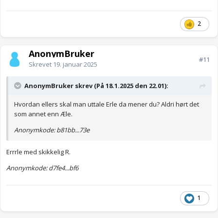
2
AnonymBruker
#11
Skrevet
19. januar 2025
AnonymBruker skrev (På 18.1.2025 den 22.01):
Hvordan ellers skal man uttale Erle da mener du? Aldri hørt det
som annet enn Æle.
Anonymkode: b81bb...73e
Errrle med skikkelig R.
Anonymkode: d7fe4...bf6
1