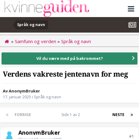
Språk og navn
»
Samfunn og verden
»
Språk og navn
Vil du være med på bakrommet?
Verdens vakreste jentenavn for meg
Av AnonymBruker
17. januar 2025
i
Språk og navn
FORRIGE
Side 1 av 2
NESTE
AnonymBruker
#1