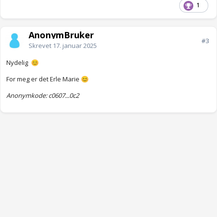
1
AnonymBruker
#3
Skrevet
17. januar 2025
Nydelig
😊
For meg er det Erle Marie
😊
Anonymkode: c0607...0c2