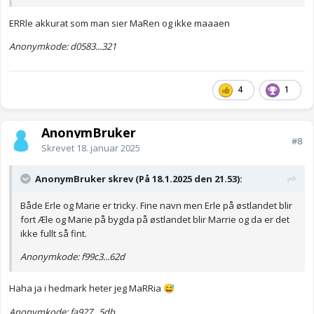
ERRle akkurat som man sier MaRen og ikke maaaen
Anonymkode: d0583...321
4
1
AnonymBruker
#8
Skrevet
18. januar 2025
AnonymBruker skrev (På 18.1.2025 den 21.53):
Både Erle og Marie er tricky. Fine navn men Erle på østlandet blir
fort Æle og Marie på bygda på østlandet blir Marrie og da er det
ikke fullt så fint.
Anonymkode: f99c3...62d
Haha ja i hedmark heter jeg MaRRia
😅
Anonymkode: fa927...5db