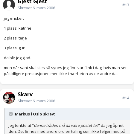
Gjest Gjest
#13
Skrevet
6. mars 2006
jeg ønsker:
1 plass: katrine
2 plass: terje
3 plass: guri.
da blir jeg glad.
men når sant skal sies så synes jeg finn var flink i dag, hvis man ser
på tidligere prestasjoner, men ikke i nærheten av de andre da..
Skarv
#14
Skrevet
6. mars 2006
Markus i Oslo skrev:
Jeg tenkte at "
denne tråden må da være postet feil
" da jeg åpnet
den. Det finnes med andre ord en tulling som ikke følger med på