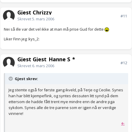
Gjest Chrizzy
#11
Skrevet
5. mars 2006
Nei så ille var det vel ikke at man må prise Gud for dette
Liker Finn jeg :kys_2:
Gjest Gjest_Hanne S_*
#12
Skrevet
6. mars 2006
Gjest skrev:
Jeg stemte også for første gang ikveld, på Terje og Cecilie. Synes
han har blitt kjempeflink, og syntes dessuten litt synd på dem
ettersom de hadde fått trent mye mindre enn de andre pga
sykdom. Synes alle de tre parene som er igjen nå er verdige
vinnere!
←