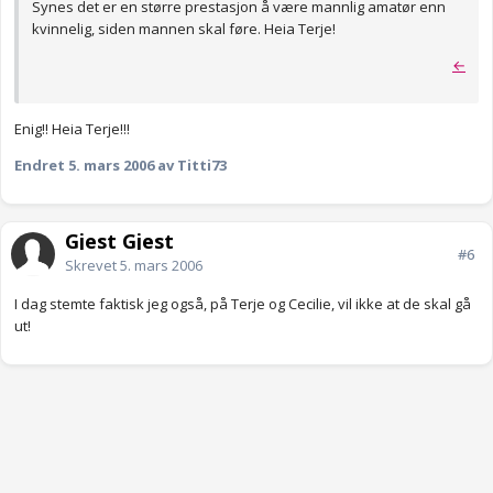
Synes det er en større prestasjon å være mannlig amatør enn
kvinnelig, siden mannen skal føre. Heia Terje!
←
Enig!! Heia Terje!!!
Endret
5. mars 2006
av Titti73
Gjest Gjest
#6
Skrevet
5. mars 2006
I dag stemte faktisk jeg også, på Terje og Cecilie, vil ikke at de skal gå
ut!