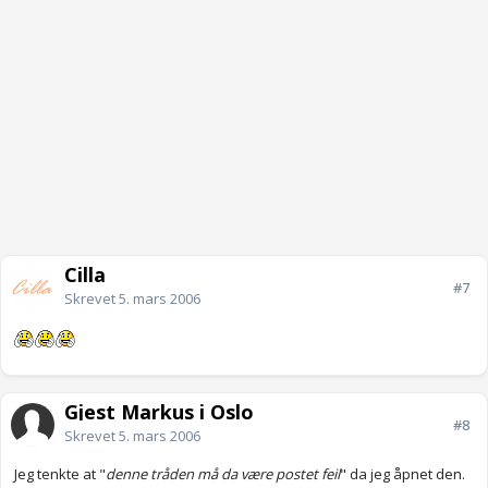
Cilla
#7
Skrevet
5. mars 2006
Gjest Markus i Oslo
#8
Skrevet
5. mars 2006
Jeg tenkte at "
denne tråden må da være postet feil
" da jeg åpnet den.