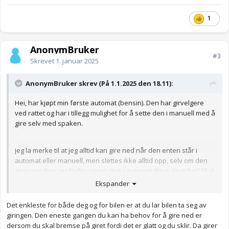
1
AnonymBruker
#3
Skrevet
1. januar 2025
AnonymBruker skrev (På 1.1.2025 den 18.11):
Hei, har kjøpt min første automat (bensin). Den har girvelgere
ved rattet og har i tillegg mulighet for å sette den i manuell med å
gire selv med spaken.
jeg la merke til at jeg alltid kan gire ned når den enten står i
automat eller manuell, men slettes ikke alltid opp, selv om den
girer opp hvis jeg heller setter den i automat drive. Hvorfor? Skal
det være sånn?
Ekspander
Anonymkode: 744e8...3c6
Det enkleste for både deg og for bilen er at du lar bilen ta seg av
giringen. Den eneste gangen du kan ha behov for å gire ned er
dersom du skal bremse på giret fordi det er glatt og du sklir. Da girer