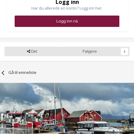
Logg inn
Har du allerede en konto? Logg inn her.
Logg inn nå
Del
Følgere
1
Gå til emneliste