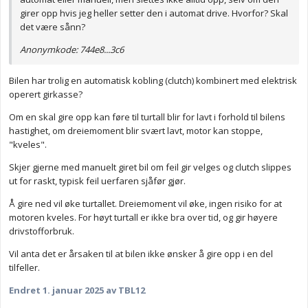
girer opp hvis jeg heller setter den i automat drive. Hvorfor? Skal
det være sånn?
Anonymkode: 744e8...3c6
Bilen har trolig en automatisk kobling (clutch) kombinert med elektrisk
operert girkasse?
Om en skal gire opp kan føre til turtall blir for lavt i forhold til bilens
hastighet, om dreiemoment blir svært lavt, motor kan stoppe,
"kveles".
Skjer gjerne med manuelt giret bil om feil gir velges og clutch slippes
ut for raskt, typisk feil uerfaren sjåfør gjør.
Å gire ned vil øke turtallet. Dreiemoment vil øke, ingen risiko for at
motoren kveles. For høyt turtall er ikke bra over tid, og gir høyere
drivstofforbruk.
Vil anta det er årsaken til at bilen ikke ønsker å gire opp i en del
tilfeller.
Endret
1. januar 2025
av TBL12