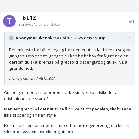
TBL12
#4
Skrevet
1. januar 2025
AnonymBruker skrev (På 1.1.2025 den 19.40):
Det enkleste for både deg og for bilen er at du lar bilen ta seg av
giringen. Den eneste gangen du kan ha behov for å gire ned er
dersom du skal bremse på giret fordi det er glatt og du sklir. Da
girer du ned.
Anonymkode: fe8cb...60f
Om en girer ned vil motorbrems virke sterkere og risiko for at
drivhjulene skilr større?
Manuelt giret bil vil det naturlige å bruke clutch pedalen, slik hjulene
ikke slipper og en kan styre.
Elektriske biler kobler ofte ut motorbrems (regenerering) om bilens
sikkerhetssystem avdekker glatt føre.