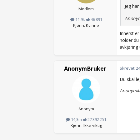
Jeg har
Medlem
Anonym
11,9k
46 891
Kjønn: Kvinne
Innerst e
holder du
avkjøring 
AnonymBruker
Skrevet
24
Du skal le
Anonymko
Anonym
14,3m
27 392 251
Kjønn: Ikke viktig