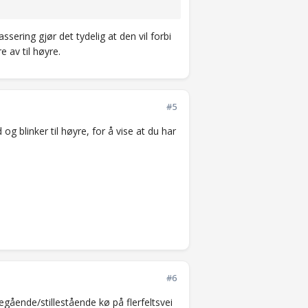
ering gjør det tydelig at den vil forbi
 av til høyre.
#5
 og blinker til høyre, for å vise at du har
#6
egående/stillestående kø på flerfeltsvei