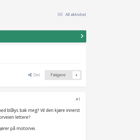
All aktivitet
Del
Følgere
1
#1
d blålys bak meg? Vil den kjøre innerst
orveien lettere?
jører på motorvei.