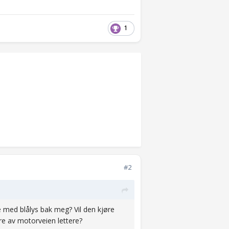
1
#2
 med blålys bak meg? Vil den kjøre
jøre av motorveien lettere?