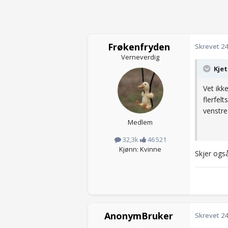
Frøkenfryden
Skrevet
24
Verneverdig
Kjet
Vet ikk
flerfel
venstre 
Medlem
32,3k
46 521
Kjønn: Kvinne
Skjer også
AnonymBruker
Skrevet
24