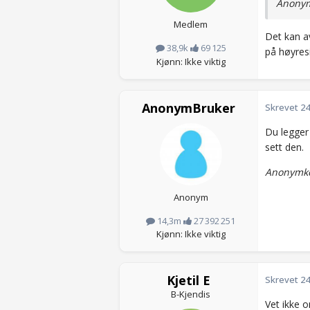
Anonym
Medlem
Det kan av
38,9k
69 125
på høyresi
Kjønn: Ikke viktig
AnonymBruker
Skrevet
24
Du legger 
sett den.
Anonymko
Anonym
14,3m
27 392 251
Kjønn: Ikke viktig
Kjetil E
Skrevet
24
B-Kjendis
Vet ikke o