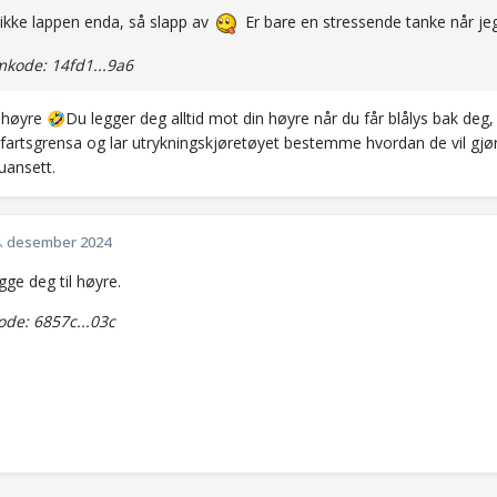
 ikke lappen enda, så slapp av
Er bare en stressende tanke når jeg
kode: 14fd1...9a6
r høyre
Du legger deg alltid mot din høyre når du får blålys bak deg,
🤣
 fartsgrensa og lar utrykningskjøretøyet bestemme hvordan de vil gjø
uansett.
. desember 2024
gge deg til høyre.
de: 6857c...03c