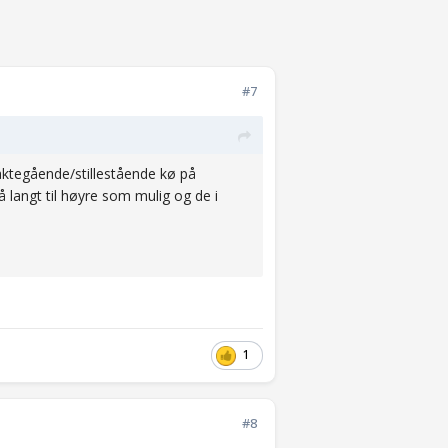
#7
saktegående/stillestående kø på
å langt til høyre som mulig og de i
1
#8