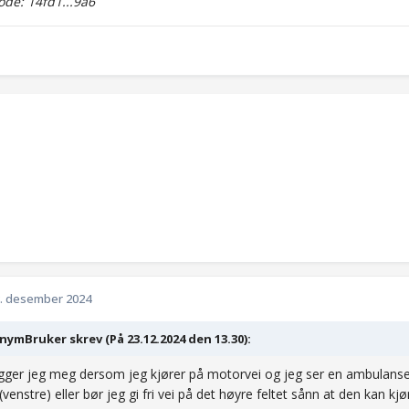
de: 14fd1...9a6
. desember 2024
ymBruker skrev (På 23.12.2024 den 13.30):
gger jeg meg dersom jeg kjører på motorvei og jeg ser en ambulanse
 (venstre) eller bør jeg gi fri vei på det høyre feltet sånn at den kan k