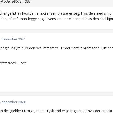
kode: 6857c...03c
henge litt av hvordan ambulansen plasserer seg. Hvis den med sin plass
den, så må man legge seg til venstre. For eksempel hvis den skal kjøre
. desember 2024
deg til høyre hvis den skal rett frem. Er det flerfelt bremser du litt ned
de: 87291...5cc
. desember 2024
m det gjelder i Norge, men i Tyskland er jo regelen at hvis det er sakt