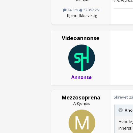
Anonymko
14,3m
27 392 251
Kjønn: Ikke viktig
Videoannonse
Annonse
Mezzosoprena
Skrevet
23
A-Kjendis
Anon
Hvor le
innerst