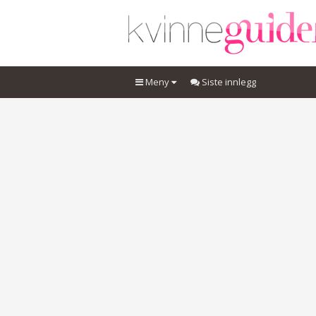
Meny
Siste innlegg