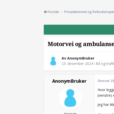
Forside
Privatøkonomi og forbrukerspø
Motorvei og ambulanse
Av AnonymBruker
23. desember 2024
i
Bil og trafi
AnonymBruker
Skrevet
23
Hvor legg
(venstre) 
Jeg har i
Anonym