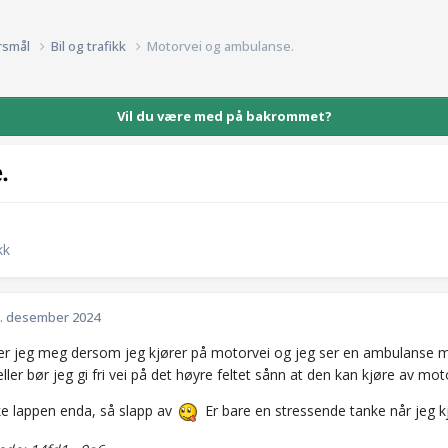
rsmål
Bil og trafikk
Motorvei og ambulanse.
Vil du være med på bakrommet?
.
kk
. desember 2024
er jeg meg dersom jeg kjører på motorvei og jeg ser en ambulanse me
eller bør jeg gi fri vei på det høyre feltet sånn at den kan kjøre av mot
kke lappen enda, så slapp av
Er bare en stressende tanke når jeg k