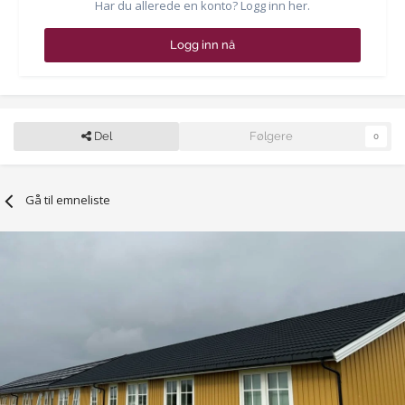
Har du allerede en konto? Logg inn her.
Logg inn nå
Del
Følgere
0
Gå til emneliste