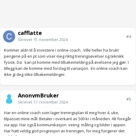
cafflatte
#4
Skrevet
15. november 2024
Kommer aldri til å investere i online coach. Ville heller ha brukt
pengene på en pt som viser meg riktig treningsøvelser og teknikk
fysisk. Da kan pt komme med tilbakemelding på øvelsene jeg gjør. I
tillegg kan de komme med forslag til variasjon. En online coach kan
ikke gi deg slike tilbakemeldinger.
AnonymBruker
#5
Skrevet
17. november 2024
Har en online coach som lager treningsplan til meg hver 4. uke,
tilpasset mine mål. Betaler i overkant av 500 kr i måneden. Alt foregår
via app. Har også kommunikasjon veiing måling og bilder i appen.
Har hatt veldig god progresjon av treningen, for meg fungerer det