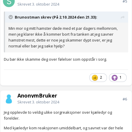
#5
Skrevet
3. oktober 2024
Brunostman skrev (På 2.10.2024 den 21.33):
Min mor og mitt hamster døde med et par dagers mellomrom,
men jeg klarer ikke å kommer bort fra tanken at jeg savner
hamstret mest, dette er noe jeg skammer dypt over, er jeg
normal eller bør jeg søke hjelp?
Du bør ikke skamme deg over følelser som oppstår i sorg.
2
1
AnonymBruker
#6
Skrevet
3. oktober 2024
Jeg opplevde to veldig ulike sorgreaksjoner over kjæledyr og
forelder.
Med kjæledyr kom reaksjonen umiddelbart, og savnet var der hele