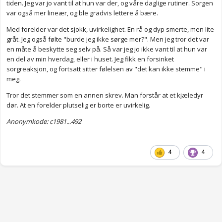
tiden. Jeg var jo vant til at hun var der, og våre daglige rutiner. Sorgen
var også mer lineær, og ble gradvis lettere å bære.
Med forelder var det sjokk, uvirkelighet. En rå og dyp smerte, men lite
gråt. Jeg også følte "burde jeg ikke sørge mer?". Men jeg tror det var
en måte å beskytte seg selv på. Så var jeg jo ikke vant til at hun var
en del av min hverdag, eller i huset. Jeg fikk en forsinket
sorgreaksjon, og fortsatt sitter følelsen av "det kan ikke stemme" i
meg.
Tror det stemmer som en annen skrev. Man forstår at et kjæledyr
dør. At en forelder plutselig er borte er uvirkelig.
Anonymkode: c1981...492
4
4