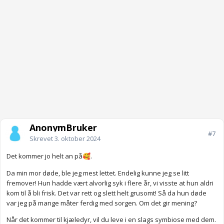
AnonymBruker
#7
Skrevet
3. oktober 2024
Det kommer jo helt an på
.
🥰
Da min mor døde, ble jeg mest lettet. Endelig kunne jeg se litt
fremover! Hun hadde vært alvorlig syk i flere år, vi visste at hun aldri
kom til å bli frisk. Det var rett og slett helt grusomt! Så da hun døde
var jeg på mange måter ferdig med sorgen. Om det gir mening?
Når det kommer til kjæledyr, vil du leve i en slags symbiose med dem.