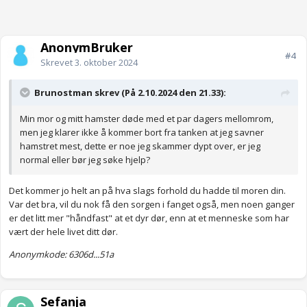
AnonymBruker
#4
Skrevet
3. oktober 2024
Brunostman skrev (På 2.10.2024 den 21.33):
Min mor og mitt hamster døde med et par dagers mellomrom,
men jeg klarer ikke å kommer bort fra tanken at jeg savner
hamstret mest, dette er noe jeg skammer dypt over, er jeg
normal eller bør jeg søke hjelp?
Det kommer jo helt an på hva slags forhold du hadde til moren din.
Var det bra, vil du nok få den sorgen i fanget også, men noen ganger
er det litt mer "håndfast" at et dyr dør, enn at et menneske som har
vært der hele livet ditt dør.
Anonymkode: 6306d...51a
Sefanja