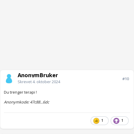
AnonymBruker
#10
Skrevet
4. oktober 2024
Du trenger terapi !
Anonymkode: 47c88...6dc
1
1