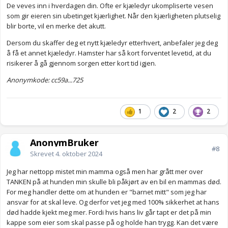
De veves inn i hverdagen din. Ofte er kjæledyr ukompliserte vesen
som gir eieren sin ubetinget kjærlighet. Når den kjærligheten plutselig
blir borte, vil en merke det akutt.
Dersom du skaffer deg et nytt kjæledyr etterhvert, anbefaler jeg deg
å få et annet kjæledyr. Hamster har så kort forventet levetid, at du
risikerer å gå gjennom sorgen etter kort tid igjen.
Anonymkode: cc59a...725
1
2
2
AnonymBruker
#8
Skrevet
4. oktober 2024
Jeg har nettopp mistet min mamma også men har grått mer over
TANKEN på at hunden min skulle bli påkjørt av en bil en mammas død.
For meg handler dette om at hunden er "barnet mitt" som jeg har
ansvar for at skal leve. Og derfor vet jeg med 100% sikkerhet at hans
død hadde kjekt meg mer. Fordi hvis hans liv går tapt er det på min
kappe som eier som skal passe på og holde han trygg. Kan det være