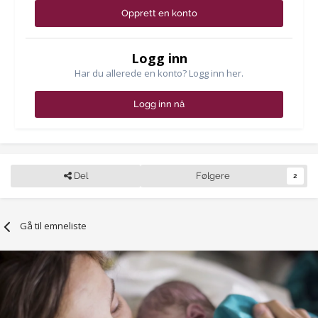
Opprett en konto
Logg inn
Har du allerede en konto? Logg inn her.
Logg inn nå
Del
Følgere
2
Gå til emneliste