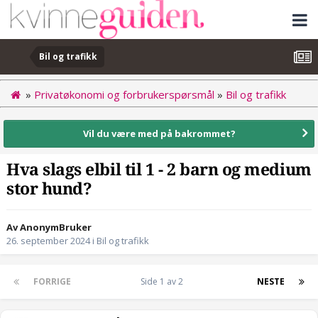
Bil og trafikk
»
Privatøkonomi og forbrukerspørsmål
»
Bil og trafikk
Vil du være med på bakrommet?
Hva slags elbil til 1 - 2 barn og medium
stor hund?
Av AnonymBruker
26. september 2024
i
Bil og trafikk
FORRIGE
Side 1 av 2
NESTE