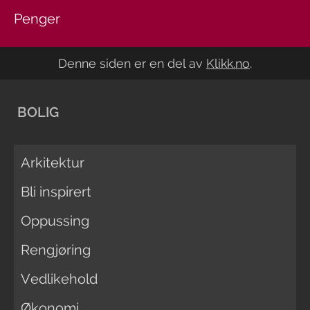
Penger
Denne siden er en del av
Klikk.no
.
BOLIG
Arkitektur
Bli inspirert
Oppussing
Rengjøring
Vedlikehold
Økonomi