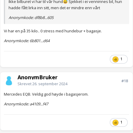
Ikke bilburet vi har til vår hund
Sjekket i ei venninnes bil, hun
😅
hadde fått lirka inn sitt, men det er mindre enn vårt
Anonymkode: df8b8...605
Vi har en på 35 kilo.. 0 stress med hundebur + bagasje.
Anonymkode: 6b801...d64
1
AnonymBruker
#18
Skrevet
26. september 2024
Mercedes EQB. Veldig god høyde i bagasjerom.
Anonymkode: a4109...f47
1