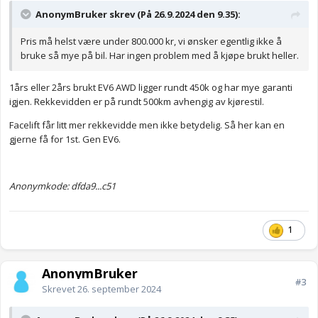
AnonymBruker skrev (På 26.9.2024 den 9.35):
Pris må helst være under 800.000 kr, vi ønsker egentlig ikke å
bruke så mye på bil. Har ingen problem med å kjøpe brukt heller.
1års eller 2års brukt EV6 AWD ligger rundt 450k og har mye garanti
igjen. Rekkevidden er på rundt 500km avhengig av kjørestil.
Facelift får litt mer rekkevidde men ikke betydelig. Så her kan en
gjerne få for 1st. Gen EV6.
Anonymkode: dfda9...c51
1
AnonymBruker
#3
Skrevet
26. september 2024