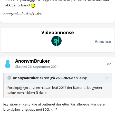
forslag? Vi planlegger å begynne å sette av penger til dette formålet.
Takk på forhånd!
Anonymkode: 0a42c...6ea
Videoannonse
Annonse
AnonymBruker
#2
Skrevet
26. september 2024
AnonymBruker skrev (På 26.9.2024 den 9.35):
Foreløpig kjører vi en nissan leaf 2017 der batteriet begynner
sakte men sikkert å dø ut.
Jeg håper virkelig ikke at batteriet dør etter 7år allerede. Har dere
brukt bilen langt opp mot 300k km?