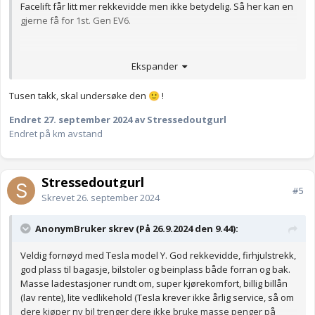
Facelift får litt mer rekkevidde men ikke betydelig. Så her kan en
gjerne få for 1st. Gen EV6.
Ekspander
Anonymkode: dfda9...c51
Tusen takk, skal undersøke den
!
🙂
Endret
27. september 2024
av Stressedoutgurl
Endret på km avstand
Stressedoutgurl
#5
Skrevet
26. september 2024
AnonymBruker skrev (På 26.9.2024 den 9.44):
Veldig fornøyd med Tesla model Y. God rekkevidde, firhjulstrekk,
god plass til bagasje, bilstoler og beinplass både forran og bak.
Masse ladestasjoner rundt om, super kjørekomfort, billig billån
(lav rente), lite vedlikehold (Tesla krever ikke årlig service, så om
dere kjøper ny bil trenger dere ikke bruke masse penger på