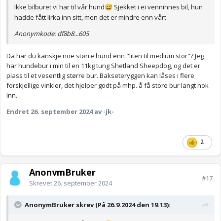
Ikke bilburet vi har til vår hund
Sjekket i ei venninnes bil, hun
😅
hadde fått lirka inn sitt, men det er mindre enn vårt
Anonymkode: df8b8...605
Da har du kanskje noe større hund enn "liten til medium stor"? Jeg
har hundebur i min til en 11kg tung Shetland Sheepdog, og det er
plass til et vesentlig større bur. Bakseteryggen kan låses i flere
forskjellige vinkler, det hjelper godt på mhp. å få store bur langt nok
inn.
Endret
26. september 2024
av -jk-
2
AnonymBruker
#17
Skrevet
26. september 2024
AnonymBruker skrev (På 26.9.2024 den 19.13):