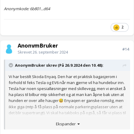
Anonymkode: 6b801...d64
2
AnonymBruker
#14
Skrevet
26. september 2024
AnonymBruker skrev (På 26.9.2024 den 10.48):
Vi har bestilt Skoda Enyaq. Den har et praktisk bagasjerom i
forhold til feks Tesla og EV6 når man gjerne vil ha hundebur inn.
Tesla har noen spesialløsninger med skillevegg, men vi ønsket å
ha plass til bilbur mtp sikkerhet og at man kan åpne bak uten at
hunden er over alle hauger
Enyaqen er ganske romslig, men
😅
ikke giga (mtp å få plass på normale parkeringsplasser uten at
det blir supertrangt). Vi skal ha takboks på også, så får vi plass til
ekstra bagasje der
😊
Ekspander
Anonymkode: df8b8...605