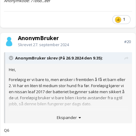
Anonymkode: 71b6b...eef
1
AnonymBruker
#20
Skrevet
27. september 2024
AnonymBruker skrev (På 26.9.2024 den 9.35):
Hei,
Foreløpig er vi bare to, men ønsker i fremtiden å få et barn eller
2. Vi har en liten til medium stor hund fra før. Foreløpig kjører vi
en nissan leaf 2017 der batteriet begynner sakte men sikkert å
dø ut. Foreløpig bruker vi bare bilen i korte avstander fra og til
jobb, så denne bilen fungerer per dags dato.
I fremtiden kommer vi til å få andre behov, vi ønsker oss barn, og
Ekspander
vi ønsker at den neste bilen vi kjøper oss skal kunne ha plass til
dette. Må kunne ha hengerfeste. Vi kommer til å flytte i
Q6
fremtiden, og pga avstand til familie vil vi trenge en bil med god