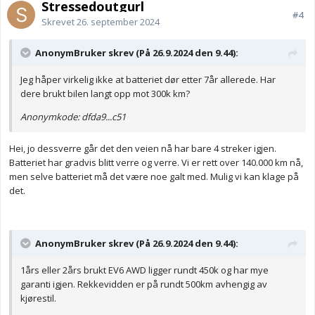
Stressedoutgurl
#4
Skrevet
26. september 2024
AnonymBruker skrev (På 26.9.2024 den 9.44):
Jeg håper virkelig ikke at batteriet dør etter 7år allerede. Har
dere brukt bilen langt opp mot 300k km?
Anonymkode: dfda9...c51
Hei, jo dessverre går det den veien nå har bare 4 streker igjen.
Batteriet har gradvis blitt verre og verre. Vi er rett over 140.000 km nå,
men selve batteriet må det være noe galt med. Mulig vi kan klage på
det.
AnonymBruker skrev (På 26.9.2024 den 9.44):
1års eller 2års brukt EV6 AWD ligger rundt 450k og har mye
garanti igjen. Rekkevidden er på rundt 500km avhengig av
kjørestil.