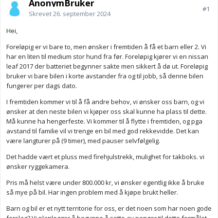
AnonymBruker
#1
Skrevet
26. september 2024
Hei,
Foreløpig er vi bare to, men ønsker i fremtiden å få et barn eller 2. Vi
har en liten til medium stor hund fra før. Foreløpig kjører vi en nissan
leaf 2017 der batteriet begynner sakte men sikkert å dø ut. Foreløpig
bruker vi bare bilen i korte avstander fra og til jobb, så denne bilen
fungerer per dags dato.
I fremtiden kommer vi til å få andre behov, vi ønsker oss barn, og vi
ønsker at den neste bilen vi kjøper oss skal kunne ha plass til dette.
Må kunne ha hengerfeste. Vi kommer til å flytte i fremtiden, og pga
avstand til familie vil vi trenge en bil med god rekkevidde. Det kan
være langturer på (9 timer), med pauser selvfølgelig.
Det hadde vært et pluss med firehjulstrekk, mulighet for takboks. vi
ønsker ryggekamera.
Pris må helst være under 800.000 kr, vi ønsker egentlig ikke å bruke
så mye på bil. Har ingen problem med å kjøpe brukt heller.
Barn og bil er et nytt territorie for oss, er det noen som har noen gode