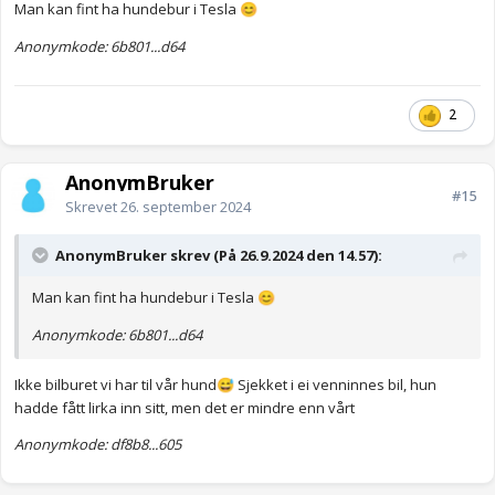
Man kan fint ha hundebur i Tesla
😊
Anonymkode: 6b801...d64
2
AnonymBruker
#15
Skrevet
26. september 2024
AnonymBruker skrev (På 26.9.2024 den 14.57):
Man kan fint ha hundebur i Tesla
😊
Anonymkode: 6b801...d64
Ikke bilburet vi har til vår hund
Sjekket i ei venninnes bil, hun
😅
hadde fått lirka inn sitt, men det er mindre enn vårt
Anonymkode: df8b8...605