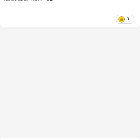
formålet. Takk på forhånd!
Anonymkode: 0a42c...6ea
3