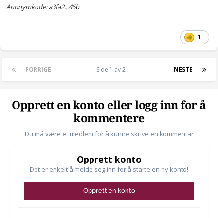
rekkevidde. Det kan være langturer på (9 timer), med pauser
Anonymkode: a3fa2...46b
selvfølgelig.
Det hadde vært et pluss med firehjulstrekk, mulighet for takboks.
1
vi ønsker ryggekamera.
Pris må helst være under 800.000 kr, vi ønsker egentlig ikke å
bruke så mye på bil. Har ingen problem med å kjøpe brukt heller.
FORRIGE
Side 1 av 2
NESTE
Barn og bil er et nytt territorie for oss, er det noen som har noen
gode forslag? Vi planlegger å begynne å sette av penger til dette
formålet. Takk på forhånd!
Opprett en konto eller logg inn for å
Anonymkode: 0a42c...6ea
kommentere
Du må være et medlem for å kunne skrive en kommentar
Opprett konto
Det er enkelt å melde seg inn for å starte en ny konto!
Opprett en konto