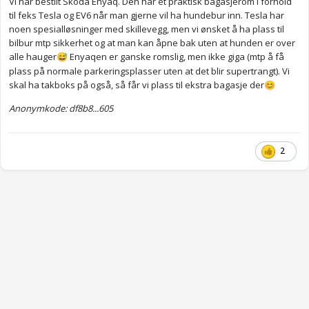
Vi har bestilt Skoda Enyaq. Den har et praktisk bagasjerom i forhold
til feks Tesla og EV6 når man gjerne vil ha hundebur inn. Tesla har
noen spesialløsninger med skillevegg, men vi ønsket å ha plass til
bilbur mtp sikkerhet og at man kan åpne bak uten at hunden er over
alle hauger
Enyaqen er ganske romslig, men ikke giga (mtp å få
😅
plass på normale parkeringsplasser uten at det blir supertrangt). Vi
skal ha takboks på også, så får vi plass til ekstra bagasje der
😊
Anonymkode: df8b8...605
2