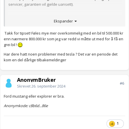
servicer, garantien vil gjelde uansett).
Dere får en Model Y for rundt 500 000 ,- nå. Eventuelt så er det å
Ekspander
sjekke Model X, den koster litt mer.
Takk for tipset! Føles mye mer overkommelig med en bil til 500.000 kr
Anonymkode: 6b801...d64
enn nærmere 800.000 kr som jeg var redd vi måtte ut med for å få en
grei bil !
Har dere hatt noen problemer med tesla ? Det var en periode det
kom en del dårlige tilbakemeldinger
AnonymBruker
#6
Skrevet
26. september 2024
Ford mustang eller explorer er bra.
Anonymkode: c8b6d...86e
1