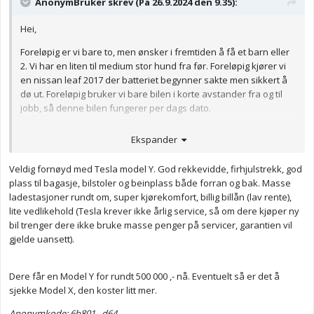
AnonymBruker skrev (På 26.9.2024 den 9.35):
Hei,
Foreløpig er vi bare to, men ønsker i fremtiden å få et barn eller
2. Vi har en liten til medium stor hund fra før. Foreløpig kjører vi
en nissan leaf 2017 der batteriet begynner sakte men sikkert å
dø ut. Foreløpig bruker vi bare bilen i korte avstander fra og til
jobb, så denne bilen fungerer per dags dato.
I fremtiden kommer vi til å få andre behov, vi ønsker oss barn, og
Ekspander
vi ønsker at den neste bilen vi kjøper oss skal kunne ha plass til
dette. Må kunne ha hengerfeste. Vi kommer til å flytte i
Veldig fornøyd med Tesla model Y. God rekkevidde, firhjulstrekk, god
fremtiden, og pga avstand til familie vil vi trenge en bil med god
plass til bagasje, bilstoler og beinplass både forran og bak. Masse
rekkevidde. Det kan være langturer på (9 timer), med pauser
ladestasjoner rundt om, super kjørekomfort, billig billån (lav rente),
selvfølgelig.
lite vedlikehold (Tesla krever ikke årlig service, så om dere kjøper ny
Det hadde vært et pluss med firehjulstrekk, mulighet for takboks.
bil trenger dere ikke bruke masse penger på servicer, garantien vil
vi ønsker ryggekamera.
gjelde uansett).
Pris må helst være under 800.000 kr, vi ønsker egentlig ikke å
bruke så mye på bil. Har ingen problem med å kjøpe brukt heller.
Dere får en Model Y for rundt 500 000 ,- nå. Eventuelt så er det å
sjekke Model X, den koster litt mer.
Barn og bil er et nytt territorie for oss, er det noen som har noen
gode forslag? Vi planlegger å begynne å sette av penger til dette
Anonymkode: 6b801...d64