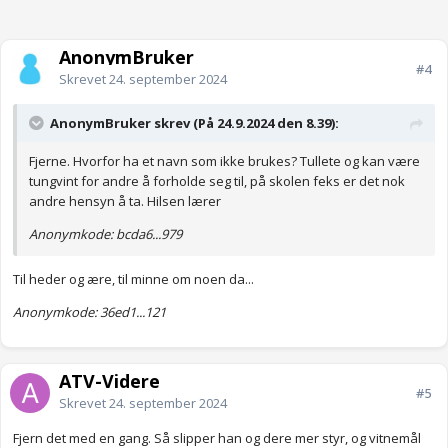
AnonymBruker
#4
Skrevet
24. september 2024
AnonymBruker skrev (På 24.9.2024 den 8.39):
Fjerne. Hvorfor ha et navn som ikke brukes? Tullete og kan være
tungvint for andre å forholde seg til, på skolen feks er det nok
andre hensyn å ta. Hilsen lærer
Anonymkode: bcda6...979
Til heder og ære, til minne om noen da...
Anonymkode: 36ed1...121
ATV-Videre
#5
Skrevet
24. september 2024
Fjern det med en gang. Så slipper han og dere mer styr, og vitnemål