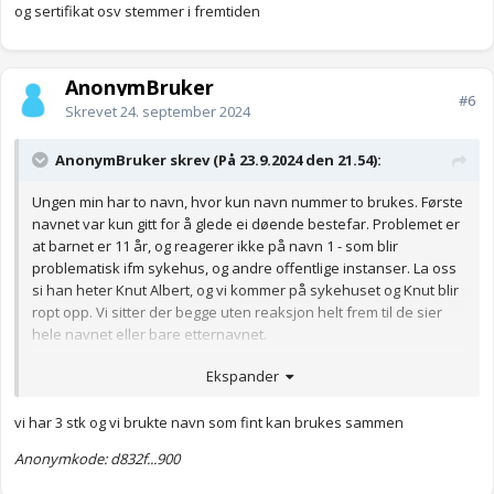
og sertifikat osv stemmer i fremtiden
AnonymBruker
#6
Skrevet
24. september 2024
AnonymBruker skrev (På 23.9.2024 den 21.54):
Ungen min har to navn, hvor kun navn nummer to brukes. Første
navnet var kun gitt for å glede ei døende bestefar. Problemet er
at barnet er 11 år, og reagerer ikke på navn 1 - som blir
problematisk ifm sykehus, og andre offentlige instanser. La oss
si han heter Knut Albert, og vi kommer på sykehuset og Knut blir
ropt opp. Vi sitter der begge uten reaksjon helt frem til de sier
hele navnet eller bare etternavnet.
Ekspander
Hver gang barnet starter på ny aktivitet eller begynte på ny skole
vi har 3 stk og vi brukte navn som fint kan brukes sammen
så står det igjen bare "Knut" på hylla og han føler seg ikke så
velkommen. Jeg gir jo selvfølgelig beskjed på forhånd at vi kun
Anonymkode: d832f...900
bruker navn 2.