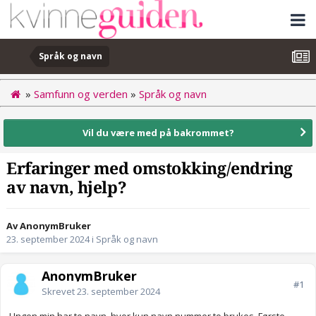
Språk og navn
»
Samfunn og verden
»
Språk og navn
Vil du være med på bakrommet?
Erfaringer med omstokking/endring
av navn, hjelp?
Av AnonymBruker
23. september 2024
i
Språk og navn
AnonymBruker
#1
Skrevet
23. september 2024