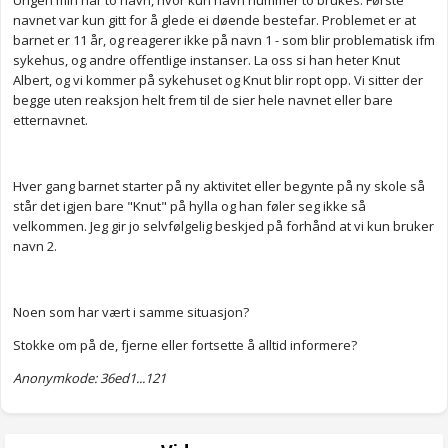
Ungen min har to navn, hvor kun navn nummer to brukes. Første
navnet var kun gitt for å glede ei døende bestefar. Problemet er at
barnet er 11 år, og reagerer ikke på navn 1 - som blir problematisk ifm
sykehus, og andre offentlige instanser. La oss si han heter Knut
Albert, og vi kommer på sykehuset og Knut blir ropt opp. Vi sitter der
begge uten reaksjon helt frem til de sier hele navnet eller bare
etternavnet.
Hver gang barnet starter på ny aktivitet eller begynte på ny skole så
står det igjen bare "Knut" på hylla og han føler seg ikke så
velkommen. Jeg gir jo selvfølgelig beskjed på forhånd at vi kun bruker
navn 2.
Noen som har vært i samme situasjon?
Stokke om på de, fjerne eller fortsette å alltid informere?
Anonymkode: 36ed1...121