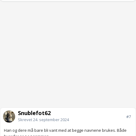
Noen som har vært i samme situasjon?
Stokke om på de, fjerne eller fortsette å alltid informere?
Anonymkode: 36ed1...121
Snublefot62
#7
Skrevet
24. september 2024
Han og dere må bare bli vant med at begge navnene brukes. Både