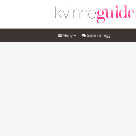
Meny
Siste innlegg