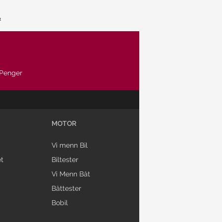
Penger
MOTOR
Vi menn Bil
t
Biltester
Vi Menn Båt
Båttester
Bobil