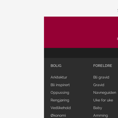
BOLIG
FORELDRE
Arkitektur
Bli gravid
Bli inspirert
Gravid
Oppussing
Navneguiden
Rengjøring
Uke for uke
Vedlikehold
Baby
Økonomi
Amming