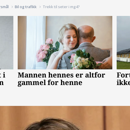
rsmål
Bil og trafikk
Trekk til seter i mg4?