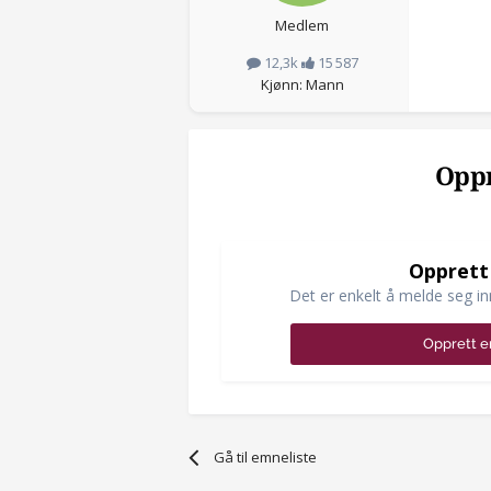
Medlem
12,3k
15 587
Kjønn: Mann
Oppr
Opprett
Det er enkelt å melde seg in
Opprett e
Gå til emneliste