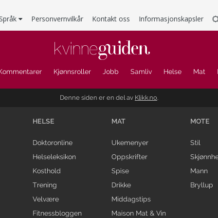
Språk
Personvernvilkår
Kontakt oss
Informasjonskapsler
Kommentarer
Kjønnsroller
Jobb
Samliv
Helse
Mat
Denne siden er en del av
Klikk.no
.
HELSE
MAT
MOTE
Doktoronline
Ukemenyer
Stil
Helseleksikon
Oppskrifter
Skjønnhe
Kosthold
Spise
Mann
Trening
Drikke
Bryllup
Velvære
Middagstips
Fitnessbloggen
Maison Mat & Vin