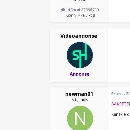
14,3m
27 396 719
Kjønn: Ikke viktig
Videoannonse
Annonse
newman01
Skrevet
24
A-Kjendis
BAKSETEB
Kanskje d