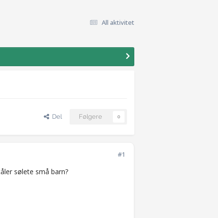
All aktivitet
Del
Følgere
0
#1
tåler sølete små barn?