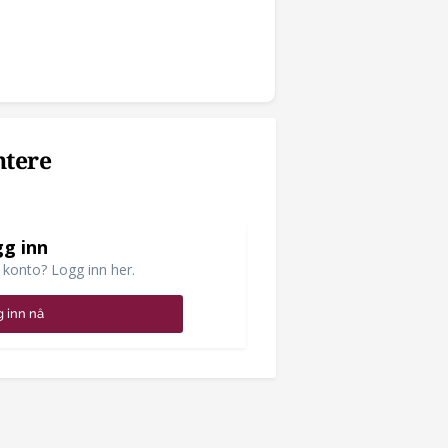
ntere
g inn
 konto? Logg inn her.
 inn nå