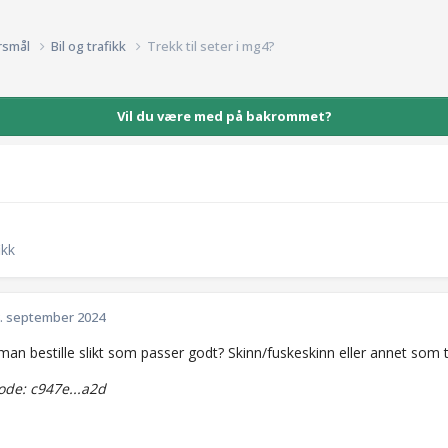
rsmål
Bil og trafikk
Trekk til seter i mg4?
Vil du være med på bakrommet?
ikk
. september 2024
man bestille slikt som passer godt? Skinn/fuskeskinn eller annet som 
de: c947e...a2d