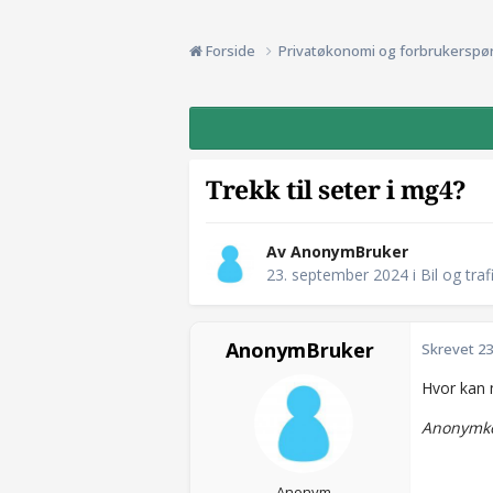
Forside
Privatøkonomi og forbrukerspø
Trekk til seter i mg4?
Av AnonymBruker
23. september 2024
i
Bil og traf
AnonymBruker
Skrevet
23
Hvor kan 
Anonymko
Anonym