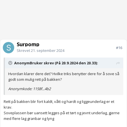
Surpomp
#16
Skrevet
21. september 2024
AnonymBruker skrev (På 20.9.2024 den 20.33):
Hvordan klarer dere det? Hvilke triks benytter dere for å sove så
godt som mulig rett på bakken?
Anonymkode: 1158f...4b2
Rett på bakken blir fort kaldt, vått og hardt og liggeunderlag er et
krav.
Soveplassen bør uansett legges på et tørt og jevnt underlag, gjerne
med flere lag granbar og lyng