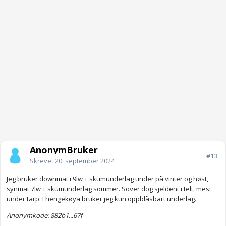
AnonymBruker
#13
Skrevet
20. september 2024
Jeg bruker downmat i 9lw + skumunderlag under på vinter og høst,
synmat 7lw + skumunderlag sommer. Sover dog sjeldent i telt, mest
under tarp. I hengekøya bruker jeg kun oppblåsbart underlag.
Anonymkode: 882b1...67f