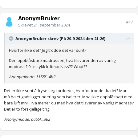
AnonymBruker
#17
Skrevet
21. september 2024
AnonymBruker skrev (På 20.9.2024 den 21.26):
Hvorfor ikke det? Jeg trodde det var sunt?
Den oppblåsbare madrassen, hva tilsvarer den av vanlig
madrass? 9 cm tykk luftmadrass?? What??
Anonymkode: 1158f...4b2
Det er ikke sunt å fryse seg fordervet, hvorfor trodde du det? Man
må ha et godt liggeunderlag som isolerer. Moa ikke oppblåsbart med
bare luft inni. Hva mener du med hva det tilsvarer av vanlig madrass?
Det er to forskjellige ting.
Anonymkode: bc65f...362