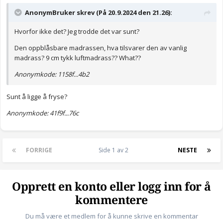
AnonymBruker skrev (På 20.9.2024 den 21.26):
Hvorfor ikke det? Jeg trodde det var sunt?
Den oppblåsbare madrassen, hva tilsvarer den av vanlig
madrass? 9 cm tykk luftmadrass?? What??
Anonymkode: 1158f...4b2
Sunt å ligge å fryse?
Anonymkode: 41f9f...76c
FORRIGE
Side 1 av 2
NESTE
Opprett en konto eller logg inn for å
kommentere
Du må være et medlem for å kunne skrive en kommentar