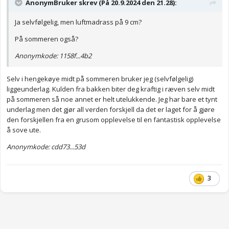
AnonymBruker skrev (På 20.9.2024 den 21.28):
Ja selvfølgelig, men luftmadrass på 9 cm?
På sommeren også?
Anonymkode: 1158f...4b2
Selv i hengekøye midt på sommeren bruker jeg (selvfølgelig)
liggeunderlag. Kulden fra bakken biter deg kraftig i ræven selv midt
på sommeren så noe annet er helt utelukkende. Jeg har bare et tynt
underlag men det gjør all verden forskjell da det er laget for å gjøre
den forskjellen fra en grusom opplevelse til en fantastisk opplevelse
å sove ute.
Anonymkode: cdd73...53d
3