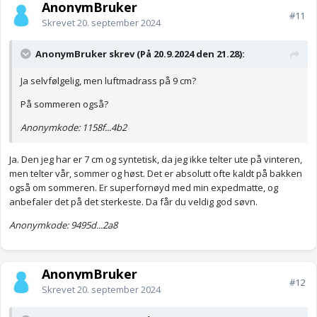
AnonymBruker
#11
Skrevet
20. september 2024
AnonymBruker skrev (På 20.9.2024 den 21.28):
Ja selvfølgelig, men luftmadrass på 9 cm?
På sommeren også?
Anonymkode: 1158f...4b2
Ja. Den jeg har er 7 cm og syntetisk, da jeg ikke telter ute på vinteren,
men telter vår, sommer og høst. Det er absolutt ofte kaldt på bakken
også om sommeren. Er superfornøyd med min expedmatte, og
anbefaler det på det sterkeste. Da får du veldig god søvn.
Anonymkode: 9495d...2a8
AnonymBruker
#12
Skrevet
20. september 2024