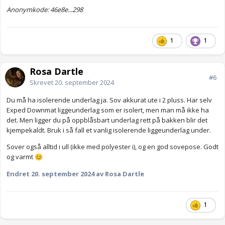
Anonymkode: 46e8e...298
1
1
Rosa Dartle
#6
Skrevet
20. september 2024
Du må ha isolerende underlag ja. Sov akkurat ute i 2 pluss. Har selv
Exped Downmat liggeunderlag som er isolert, men man må ikke ha
det. Men ligger du på oppblåsbart underlag rett på bakken blir det
kjempekaldt. Bruk i så fall et vanlig isolerende liggeunderlag under.
Sover også alltid i ull (ikke med polyester i), og en god sovepose. Godt
og varmt
😊
Endret
20. september 2024
av Rosa Dartle
1