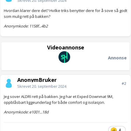
Skrevet
20. september 2024
Hvordan klarer dere det? Hvilke triks benytter dere for å sove så godt
som mulig rett på bakken?
Anonymkode: 1158f...4b2
Videoannonse
Annonse
AnonymBruker
#2
Skrevet
20. september 2024
Jeg sover ALDRI rett på bakken. Jeg har et Exped Downmat 9M,
oppblåsbart liggeunderlag for både comfort og isolasjon.
Anonymkode: e1001...18d
4