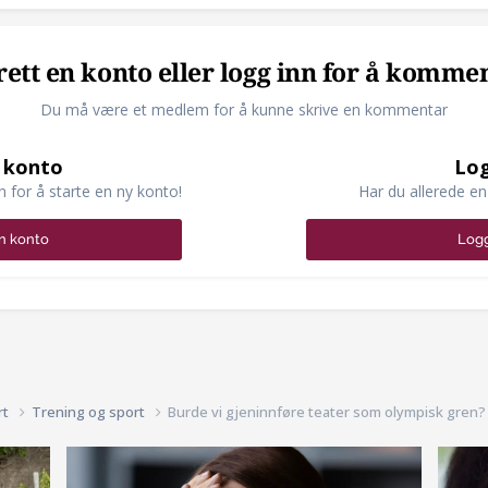
ett en konto eller logg inn for å komme
Du må være et medlem for å kunne skrive en kommentar
 konto
Log
n for å starte en ny konto!
Har du allerede en
n konto
Logg
rt
Trening og sport
Burde vi gjeninnføre teater som olympisk gren?