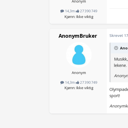
Anonym
14,3m
27 390 749
Kjønn: Ikke viktig
AnonymBruker
Skrevet
17
Anon
Musikk,
lekene
Anonym
Anonym
14,3m
27 390 749
Kjønn: Ikke viktig
Olympiade
sport!
Anonymko