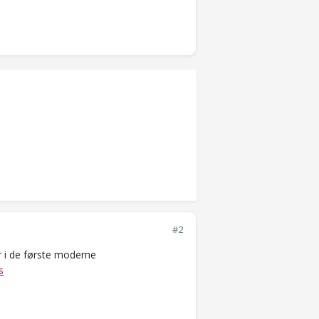
#2
er i de første moderne
s