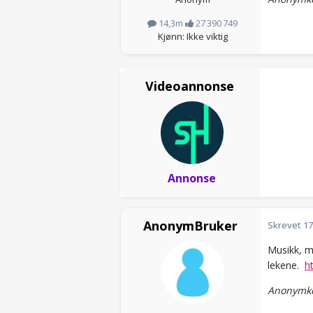
14,3m
27 390 749
Kjønn: Ikke viktig
Videoannonse
Annonse
AnonymBruker
Skrevet
17
Musikk, ma
lekene.
h
Anonymko