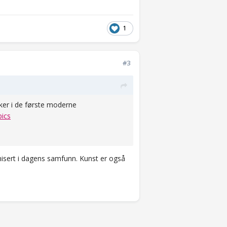
1
#3
eker i de første moderne
pics
nisert i dagens samfunn. Kunst er også