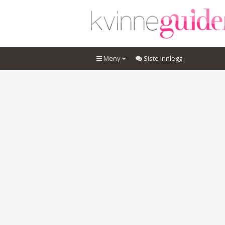
Meny
Siste innlegg