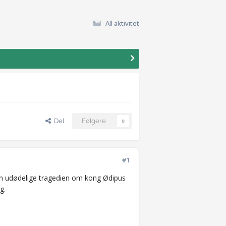
All aktivitet
Del
Følgere
0
#1
en udødelige tragedien om kong Ødipus
g.