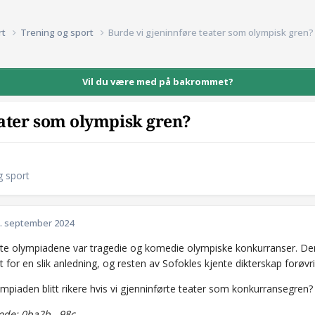
rt
Trening og sport
Burde vi gjeninnføre teater som olympisk gren?
Vil du være med på bakrommet?
eater som olympisk gren?
g sport
. september 2024
igste olympiadene var tragedie og komedie olympiske konkurranser. D
t for en slik anledning, og resten av Sofokles kjente dikterskap forøvri
mpiaden blitt rikere hvis vi gjenninførte teater som konkurransegren?
de: 0ba2b...98c