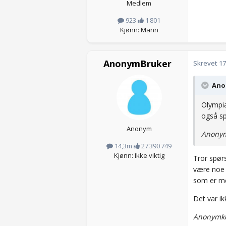
Medlem
923
1 801
Kjønn: Mann
AnonymBruker
Skrevet
17
Anon
Olympia
også sp
Anonym
Anonym
14,3m
27 390 749
Kjønn: Ikke viktig
Tror spør
være noe 
som er m
Det var ik
Anonymko