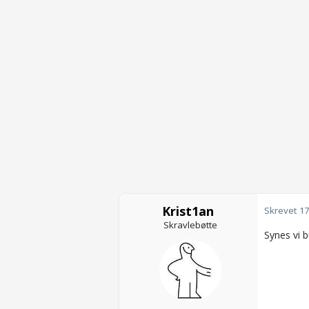
Krist1an
Skrevet
17
Skravlebøtte
Synes vi 