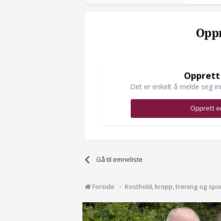
Oppr
Opprett
Det er enkelt å melde seg in
Opprett e
Gå til emneliste
Forside
Kosthold, kropp, trening og spo