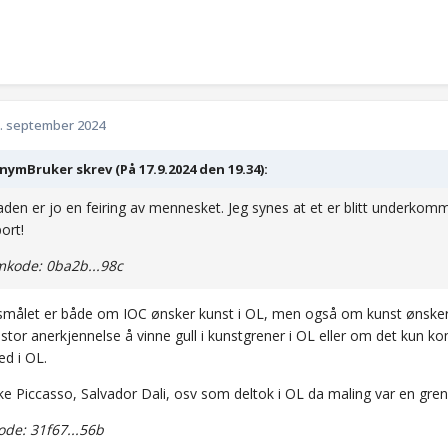
. september 2024
ymBruker skrev (På 17.9.2024 den 19.34):
den er jo en feiring av mennesket. Jeg synes at et er blitt underkom
ort!
kode: 0ba2b...98c
smålet er både om IOC ønsker kunst i OL, men også om kunst ønsker
stor anerkjennelse å vinne gull i kunstgrener i OL eller om det kun k
ed i OL.
ke Piccasso, Salvador Dali, osv som deltok i OL da maling var en gre
de: 31f67...56b