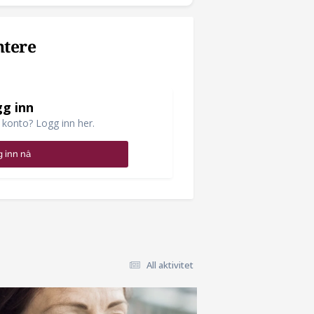
ntere
g inn
 konto? Logg inn her.
 inn nå
All aktivitet