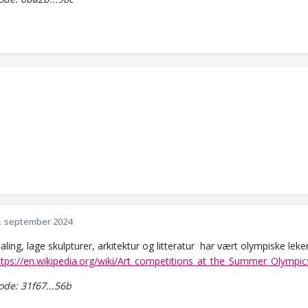
. september 2024
ling, lage skulpturer, arkitektur og litteratur har vært olympiske lek
ttps://en.wikipedia.org/wiki/Art_competitions_at_the_Summer_Olympic
de: 31f67...56b