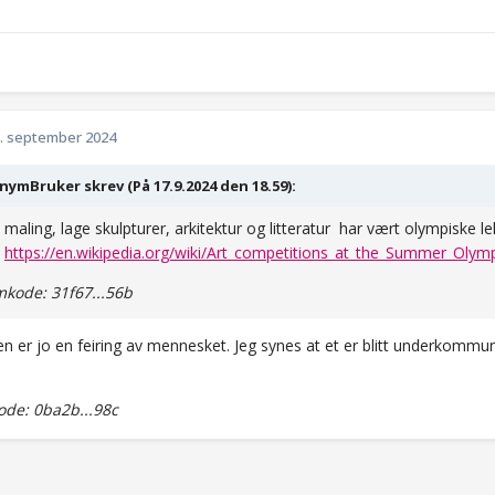
. september 2024
ymBruker skrev (På 17.9.2024 den 18.59):
 maling, lage skulpturer, arkitektur og litteratur har vært olympiske l
.
https://en.wikipedia.org/wiki/Art_competitions_at_the_Summer_Olym
kode: 31f67...56b
n er jo en feiring av mennesket. Jeg synes at et er blitt underkommu
de: 0ba2b...98c