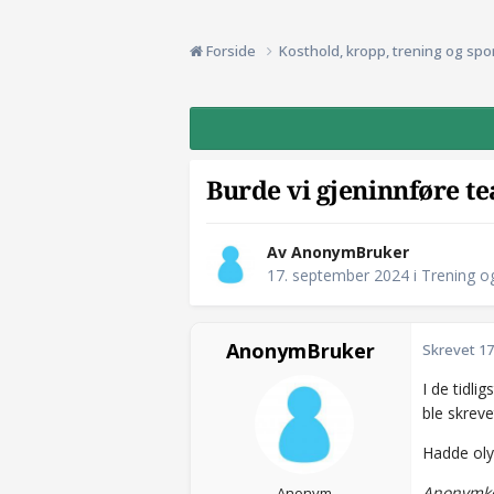
Forside
Kosthold, kropp, trening og spo
Burde vi gjeninnføre t
Av AnonymBruker
17. september 2024
i
Trening o
AnonymBruker
Skrevet
17
I de tidl
ble skreve
Hadde oly
Anonymko
Anonym