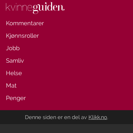
Kommentarer
Kjønnsroller
Jobb
Samliv
Helse
Mat
Penger
Denne siden er en del av
Klikk.no
.