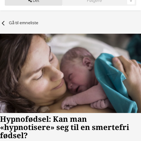
Del
Følgere
0
Gå til emneliste