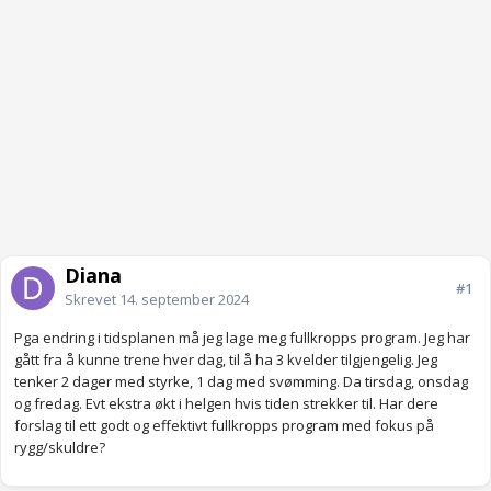
Diana
#1
Skrevet
14. september 2024
Pga endring i tidsplanen må jeg lage meg fullkropps program. Jeg har
gått fra å kunne trene hver dag, til å ha 3 kvelder tilgjengelig. Jeg
tenker 2 dager med styrke, 1 dag med svømming. Da tirsdag, onsdag
og fredag. Evt ekstra økt i helgen hvis tiden strekker til. Har dere
forslag til ett godt og effektivt fullkropps program med fokus på
rygg/skuldre?