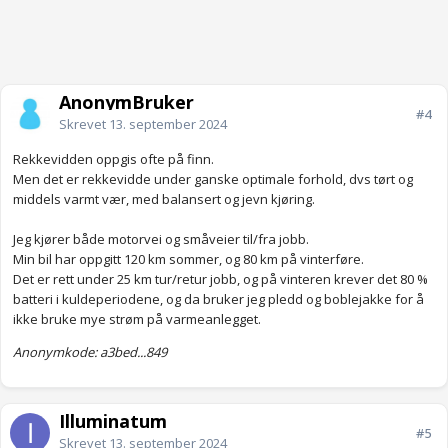
AnonymBruker
#4
Skrevet
13. september 2024
Rekkevidden oppgis ofte på finn.
Men det er rekkevidde under ganske optimale forhold, dvs tørt og
middels varmt vær, med balansert og jevn kjøring.
Jeg kjører både motorvei og småveier til/fra jobb.
Min bil har oppgitt 120 km sommer, og 80 km på vinterføre.
Det er rett under 25 km tur/retur jobb, og på vinteren krever det 80 %
batteri i kuldeperiodene, og da bruker jeg pledd og boblejakke for å
ikke bruke mye strøm på varmeanlegget.
Anonymkode: a3bed...849
Illuminatum
#5
Skrevet
13. september 2024