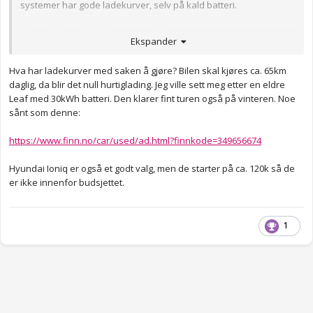
systemer har gode ladekurver, selv på kald batteri.
Her snakker vi VW, Kia og noen kinesere.
Ekspander
Anonymkode: 2b6ae...356
Hva har ladekurver med saken å gjøre? Bilen skal kjøres ca. 65km
daglig, da blir det null hurtiglading. Jeg ville sett meg etter en eldre
Leaf med 30kWh batteri. Den klarer fint turen også på vinteren. Noe
sånt som denne:
https://www.finn.no/car/used/ad.html?finnkode=349656674
Hyundai Ioniq er også et godt valg, men de starter på ca. 120k så de
er ikke innenfor budsjettet.
1