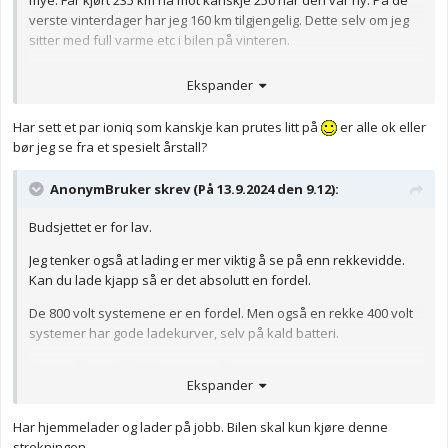
mye. Får kjørt 235 km nå mot kanskje 250 når den var ny. På de
verste vinterdager har jeg 160 km tilgjengelig. Dette selv om jeg
sitter med full varme etc i bilen på vinteren.
Ekspander
Har sett et par ioniq som kanskje kan prutes litt på
er alle ok eller
bør jeg se fra et spesielt årstall?
AnonymBruker skrev (På 13.9.2024 den 9.12):
Budsjettet er for lav.
Jeg tenker også at lading er mer viktig å se på enn rekkevidde.
Kan du lade kjapp så er det absolutt en fordel.
De 800 volt systemene er en fordel. Men også en rekke 400 volt
systemer har gode ladekurver, selv på kald batteri.
Her snakker vi VW, Kia og noen kinesere.
Ekspander
Anonymkode: 2b6ae...356
Har hjemmelader og lader på jobb. Bilen skal kun kjøre denne
strekningen.