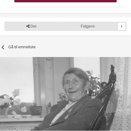
Del
Følgere
1
Gå til emneliste