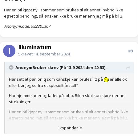
Har en bil kjøpt ny i sommer som brukes til alt annet (hybrid ikke
egnet til pendling), så ønsker ikke bruke mer enn jeg må på bil 2.
Anonymkode: 9822b...f67
Illuminatum
#8
Skrevet
14. september 2024
AnonymBruker skrev (På 13.9.2024 den 20.53):
Har sett et par ioniq som kanskje kan prutes litt på
er alle ok
eller bør jeg se fra et spesielt årstall?
Har hjemmelader og lader på jobb. Bilen skal kun kjøre denne
strekningen.
Har en bil kjøpt ny i sommer som brukes til alt annet (hybrid ikke
egnet til pendling), så ønsker ikke bruke mer enn jeg må på bil 2.
Ekspander
Anonymkode: 9822b...f67