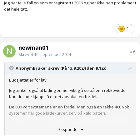
Jeg har ialle fall en som er registrert i 2016 og har ikke hatt problemer i
det hele tatt.
1
newman01
#9
Skrevet
16. september 2024
AnonymBruker skrev (På 13.9.2024 den 9.12):
Budsjettet er for lav.
Jeg tenker også at lading er mer viktig å se på enn rekkevidde.
Kan du lade kjapp så er det absolutt en fordel.
De 800 volt systemene er en fordel. Men også en rekke 400 volt
systemer har gode ladekurver, selv på kald batteri.
Her snakker vi VW, Kia og noen kinesere.
Ekspander
Anonymkode: 2b6ae...356