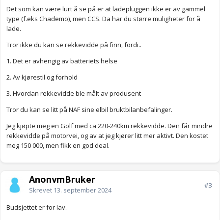
Det som kan være lurt å se på er at ladepluggen ikke er av gammel
type (f.eks Chademo), men CCS. Da har du større muligheter for å
lade.
Tror ikke du kan se rekkevidde på finn, fordi..
1. Det er avhengig av batteriets helse
2. Av kjørestil og forhold
3. Hvordan rekkevidde ble målt av produsent
Tror du kan se litt på NAF sine elbil bruktbilanbefalinger.
Jeg kjøpte meg en Golf med ca 220-240km rekkevidde. Den får mindre
rekkevidde på motorvei, og av at jeg kjører litt mer aktivt. Den kostet
meg 150 000, men fikk en god deal.
AnonymBruker
#3
Skrevet
13. september 2024
Budsjettet er for lav.