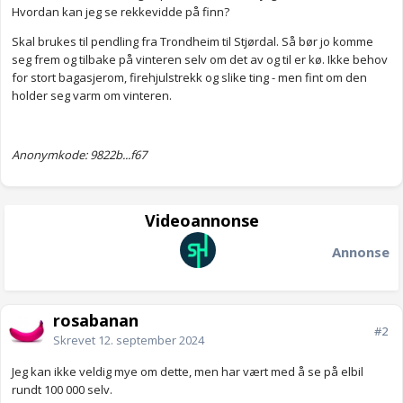
Hvordan kan jeg se rekkevidde på finn?
Skal brukes til pendling fra Trondheim til Stjørdal. Så bør jo komme
seg frem og tilbake på vinteren selv om det av og til er kø. Ikke behov
for stort bagasjerom, firehjulstrekk og slike ting - men fint om den
holder seg varm om vinteren.
Anonymkode: 9822b...f67
Videoannonse
Annonse
rosabanan
#2
Skrevet
12. september 2024
Jeg kan ikke veldig mye om dette, men har vært med å se på elbil
rundt 100 000 selv.