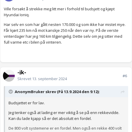
Ville forsøkt å strekke meg litt mer i forhold til budsjett og kjøpt
Hyundai Ioniq.
Har selv en som har gått nesten 170.000 og som ikke har mistet mye.
Får kjørt 235 km nå mot kanskje 250 når den var ny. På de verste
vinterdager har jeg 160 km tilgjengelig. Dette selv om jeg sitter med
full varme etc i bilen på vinteren.
-jk-
#6
Skrevet
13. september 2024
AnonymBruker skrev (På 13.9.2024 den 9.12):
Budsjettet er for lav.
Jeg tenker også at lading er mer viktig å se på enn rekkevidde.
Kan du lade kjapp så er det absolutt en fordel.
De 800 volt systemene er en fordel. Men også en rekke 400 volt