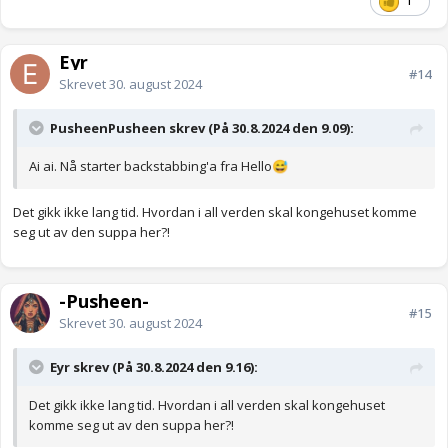
1
https://www.seher.no/kongelig/hello-jaslottet-nei/81867410
Eyr
#14
Skrevet
30. august 2024
PusheenPusheen skrev (På 30.8.2024 den 9.09):
Ai ai. Nå starter backstabbing'a fra Hello
😅
Det gikk ikke lang tid. Hvordan i all verden skal kongehuset komme
seg ut av den suppa her?!
-Pusheen-
#15
Skrevet
30. august 2024
Eyr skrev (På 30.8.2024 den 9.16):
Det gikk ikke lang tid. Hvordan i all verden skal kongehuset
komme seg ut av den suppa her?!