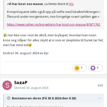
«
Vi har kost oss masse
, sa Mette-Marit til
VG
.
Kronprinsparet stilte også opp på selfie med lokalbefolkningen i
Ålesund under morgenturen, noe kongelige svært sjelden gjør.»
https://www.seher.no/kongelig/vi-har-kost-oss-masse/81871762
Har ikke noe i mot de altså, men bryllupet. Hvordan kan noen
🤢
kose seg. Håper for alles skyld at vi som er skeptiske til Durek tar feil,
men har mine tvil
😅
Endret
30. august 2024
av Eyr
1
1
SagaP
#20
Skrevet
30. august 2024
Bestemoren skrev (På 30.8.2024 den 9.20):