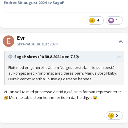
Endret
30. august 2024
av SagaP
4
1
Eyr
#6
Skrevet
30. august 2024
SagaP skrev (På 30.8.2024 den 7.39):
Flott med en generell tråd om Norges førstefamilie som består
av kongeparet, kronprinsparet, deres barn, Marius Borg Høiby,
Durek Verret, Märtha Louise og døtrene hennes
Vi kan vell ta med prinsesse Astrid også, som fortsatt representerer
Men lite tabloid om henne for tiden da, heldigvis
🥳
😅
5