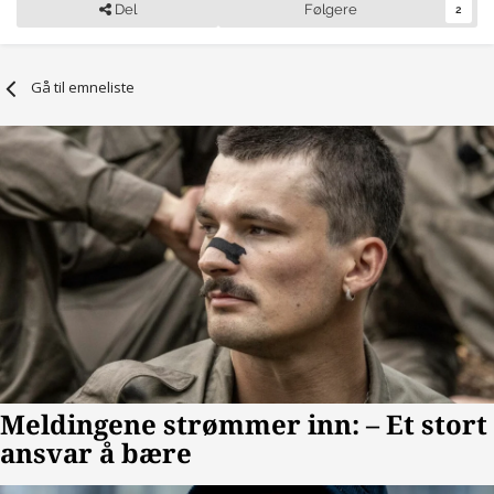
Del
Følgere
2
Gå til emneliste