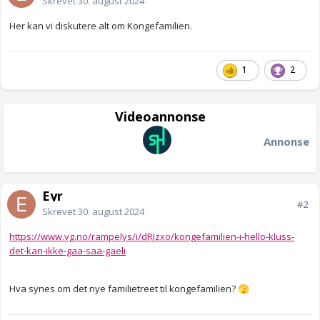
Skrevet
30. august 2024
Her kan vi diskutere alt om Kongefamilien.
1
2
Videoannonse
Annonse
Eyr
#2
Skrevet
30. august 2024
https://www.vg.no/rampelys/i/dRJzxo/kongefamilien-i-hello-kluss-
det-kan-ikke-gaa-saa-gaeli
Hva synes om det nye familietreet til kongefamilien?
🫣