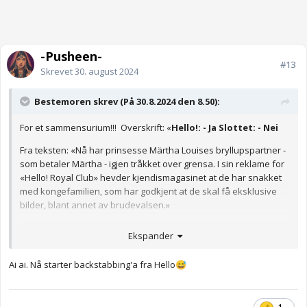
-Pusheen-
#13
Skrevet
30. august 2024
Bestemoren skrev (På 30.8.2024 den 8.50):
For et sammensurium!!! Overskrift: «
Hello!: - Ja Slottet: - Nei
Fra teksten: «Nå har prinsesse Märtha Louises bryllupspartner -
som betaler Märtha - igjen tråkket over grensa. I sin reklame for
«Hello! Royal Club» hevder kjendismagasinet at de har snakket
med kongefamilien, som har godkjent at de skal få eksklusive
bilder, blant annet av brudevalsen.»
«Slottet avkrefter nå at Hello har snakket med Kongehuset:
Ekspander
- Kongehuset har ikke vært i dialog med Hello. Som vi har
formidlet tidligere har Kongehusets medlemmer reservert seg
Ai ai. Nå starter backstabbing'a fra Hello
😅
fra å bli tatt bilde av og bli filmet av Hello og Netflix, i de tilfellene
der pressen for øvrig ikke har tilgang, skriver Slottets
kommunikasjonssjef Guri Varpe i en epost til Se og Hør.»