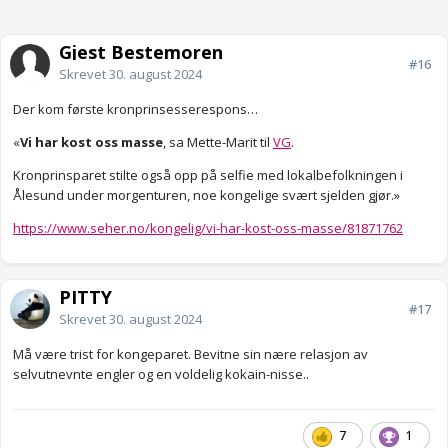
Gjest Bestemoren
#16
Skrevet
30. august 2024
Der kom første kronprinsesserespons…
«
Vi har kost oss masse
, sa Mette-Marit til
VG
.
Kronprinsparet stilte også opp på selfie med lokalbefolkningen i
Ålesund under morgenturen, noe kongelige svært sjelden gjør.»
https://www.seher.no/kongelig/vi-har-kost-oss-masse/81871762
PITTY
#17
Skrevet
30. august 2024
Må være trist for kongeparet. Bevitne sin nære relasjon av
selvutnevnte engler og en voldelig kokain-nisse..
7
1