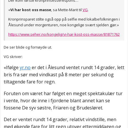
Der kom første kronprinsesserespons…
«
Vi har kost oss masse
, sa Mette-Marit til
VG
.
Kronprinsparet stilte også opp på selfie med lokalbefolkningen i
Ålesund under morgenturen, noe kongelige svært sjelden gjør.»
https://www.seher.no/kongelig/vi-har-kost-oss-masse/81871762
De ser blide og fornøyde ut.
VG skriver:
«Ifølge
yr.no
er det i Ålesund ventet rundt 14 grader, lett
bris fra sør med vindkast på 8 meter per sekund og
tiltagende fare for regn.
Foruten om været har følget en meget spektakulær tur
i vente, hvor de inne i fjordene blant annet kan se
fossene De syv søstre, Friaren og Brudesløret.
Det er ventet rundt 14 grader, relativt vindstille, men
med økende fare for litt regn utover ettermiddagen og