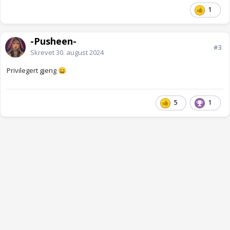
1
-Pusheen-
#3
Skrevet
30. august 2024
Privilegert gjeng
😄
5
1