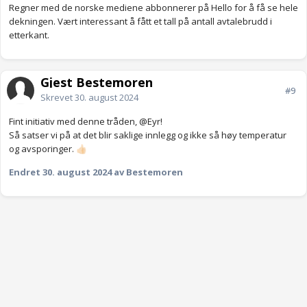
Regner med de norske mediene abbonnerer på Hello for å få se hele
dekningen. Vært interessant å fått et tall på antall avtalebrudd i
etterkant.
Gjest Bestemoren
#9
Skrevet
30. august 2024
Fint initiativ med denne tråden,
@Eyr
!
Så satser vi på at det blir saklige innlegg og ikke så høy temperatur
og avsporinger.
👍🏻
Endret
30. august 2024
av Bestemoren