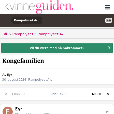
Rampelyset A-L
»
Rampelyset
»
Rampelyset A-L
Vil du være med på bakrommet?
Kongefamilien
Av Eyr
30. august 2024
i
Rampelyset A-L
FORRIGE
Side 1 av 3
NESTE
Eyr
#1