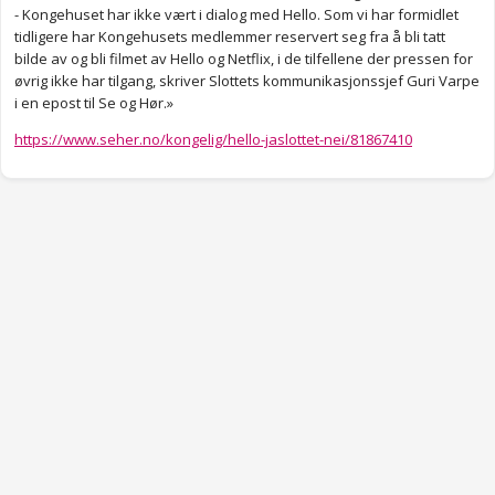
- Kongehuset har ikke vært i dialog med Hello. Som vi har formidlet
tidligere har Kongehusets medlemmer reservert seg fra å bli tatt
bilde av og bli filmet av Hello og Netflix, i de tilfellene der pressen for
øvrig ikke har tilgang, skriver Slottets kommunikasjonssjef Guri Varpe
i en epost til Se og Hør.»
https://www.seher.no/kongelig/hello-jaslottet-nei/81867410