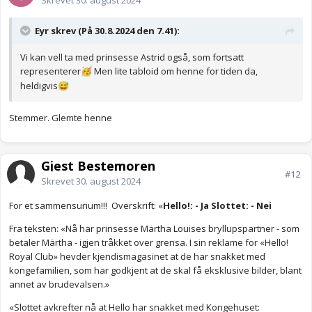
Skrevet
30. august 2024
Eyr skrev (På 30.8.2024 den 7.41):
Vi kan vell ta med prinsesse Astrid også, som fortsatt
representerer
Men lite tabloid om henne for tiden da,
🥳
heldigvis
😅
Stemmer. Glemte henne
Gjest Bestemoren
#12
Skrevet
30. august 2024
For et sammensurium!!! Overskrift: «
Hello!: - Ja Slottet: - Nei
Fra teksten: «Nå har prinsesse Märtha Louises bryllupspartner - som
betaler Märtha - igjen tråkket over grensa. I sin reklame for «Hello!
Royal Club» hevder kjendismagasinet at de har snakket med
kongefamilien, som har godkjent at de skal få eksklusive bilder, blant
annet av brudevalsen.»
«Slottet avkrefter nå at Hello har snakket med Kongehuset: