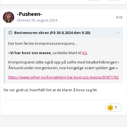
-Pusheen-
#18
Skrevet
30. august 2024
Bestemoren skrev (På 30.8.2024 den 9.20):
Der kom første kronprinsesserespons…
«
Vi har kost oss masse
, sa Mette-Marit til
VG
.
Kronprinsparet stilte også opp på selfie med lokalbefolkningen i
Ålesund under morgenturen, noe kongelige svært sjelden gjør.»
https://www.seher.no/kongelig/vi-har-kost-oss-masse/81871762
De ser godt ut, hvertfall! Fint at de klarer å kose seg litt.
1