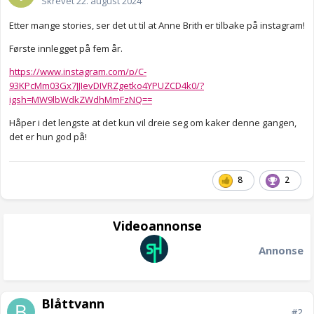
Skrevet
22. august 2024
Etter mange stories, ser det ut til at Anne Brith er tilbake på instagram!
Første innlegget på fem år.
https://www.instagram.com/p/C-
93KPcMm03Gx7JJIevDIVRZgetko4YPUZCD4k0/?
igsh=MW9lbWdkZWdhMmFzNQ==
Håper i det lengste at det kun vil dreie seg om kaker denne gangen,
det er hun god på!
8
2
Videoannonse
Annonse
Blåttvann
#2