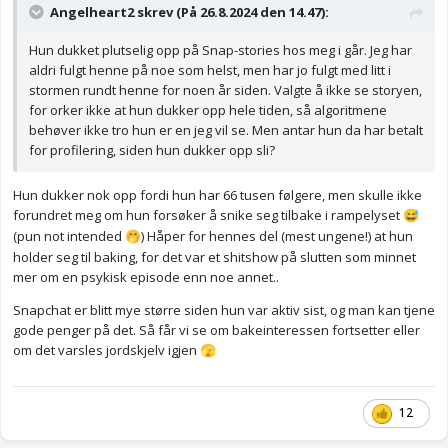
Angelheart2 skrev (På 26.8.2024 den 14.47):
Hun dukket plutselig opp på Snap-stories hos meg i går. Jeg har
aldri fulgt henne på noe som helst, men har jo fulgt med litt i
stormen rundt henne for noen år siden. Valgte å ikke se storyen,
for orker ikke at hun dukker opp hele tiden, så algoritmene
behøver ikke tro hun er en jeg vil se. Men antar hun da har betalt
for profilering, siden hun dukker opp sli?
Hun dukker nok opp fordi hun har 66 tusen følgere, men skulle ikke
forundret meg om hun forsøker å snike seg tilbake i rampelyset
😅
(pun not intended
) Håper for hennes del (mest ungene!) at hun
🤭
holder seg til baking, for det var et shitshow på slutten som minnet
mer om en psykisk episode enn noe annet..
Snapchat er blitt mye større siden hun var aktiv sist, og man kan tjene
gode penger på det. Så får vi se om bakeinteressen fortsetter eller
om det varsles jordskjelv igjen
🫣
12