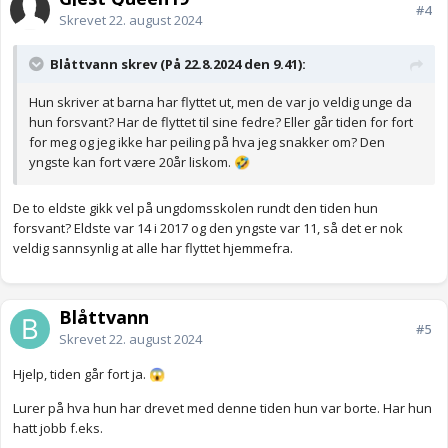
#4
Skrevet
22. august 2024
Blåttvann skrev (På 22.8.2024 den 9.41):
Hun skriver at barna har flyttet ut, men de var jo veldig unge da
hun forsvant? Har de flyttet til sine fedre? Eller går tiden for fort
for meg og jeg ikke har peiling på hva jeg snakker om? Den
yngste kan fort være 20år liskom.
🤣
De to eldste gikk vel på ungdomsskolen rundt den tiden hun
forsvant? Eldste var 14 i 2017 og den yngste var 11, så det er nok
veldig sannsynlig at alle har flyttet hjemmefra.
Blåttvann
#5
Skrevet
22. august 2024
Hjelp, tiden går fort ja.
😱
Lurer på hva hun har drevet med denne tiden hun var borte. Har hun
hatt jobb f.eks.