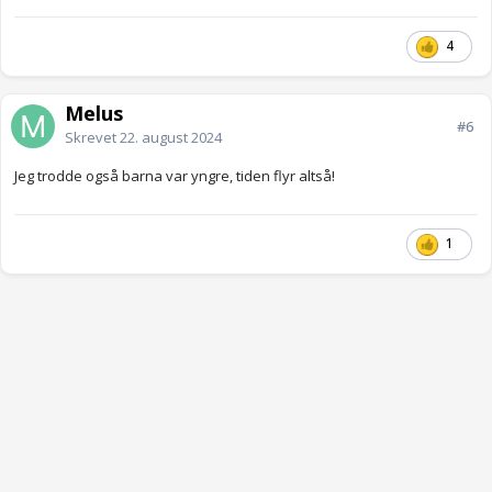
4
Melus
#6
Skrevet
22. august 2024
Jeg trodde også barna var yngre, tiden flyr altså!
1