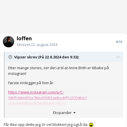
loffen
#16
Skrevet
22. august 2024
Vipser skrev (På 22.8.2024 den 9.32):
Etter mange stories, ser det ut til at Anne Brith er tilbake på
instagram!
Første innlegget på fem år.
https://www.instagram.com/p/C-
93KPcMm03Gx7JJIevDIVRZgetko4YPUZCD4k0/?
igsh=MW9lbWdkZWdhMmFzNQ==
Ekspander
Håper i det lengste at det kun vil dreie seg om kaker denne
gangen, det er hun god på!
Får ikke opp dette jeg. Er vel blokkert jeg også da.