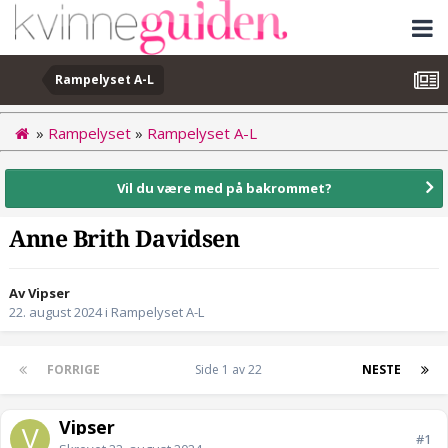
Rampelyset A-L
»
Rampelyset
»
Rampelyset A-L
Vil du være med på bakrommet?
Anne Brith Davidsen
Av Vipser
22. august 2024
i
Rampelyset A-L
FORRIGE
Side 1 av 22
NESTE
Vipser
#1