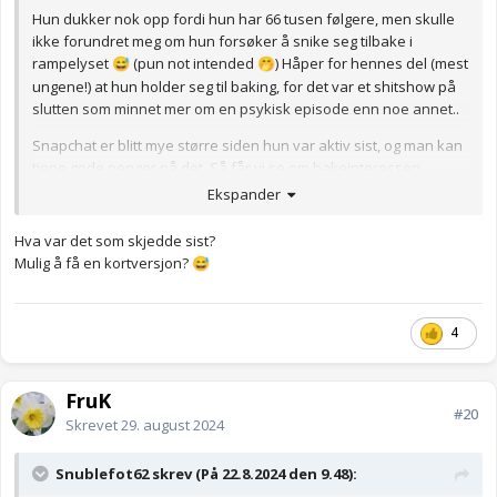
Hun dukker nok opp fordi hun har 66 tusen følgere, men skulle
ikke forundret meg om hun forsøker å snike seg tilbake i
rampelyset
(pun not intended
) Håper for hennes del (mest
😅
🤭
ungene!) at hun holder seg til baking, for det var et shitshow på
slutten som minnet mer om en psykisk episode enn noe annet..
Snapchat er blitt mye større siden hun var aktiv sist, og man kan
tjene gode penger på det. Så får vi se om bakeinteressen
fortsetter eller om det varsles jordskjelv igjen
🫣
Ekspander
Hva var det som skjedde sist?
Mulig å få en kortversjon?
😅
4
FruK
#20
Skrevet
29. august 2024
Snublefot62 skrev (På 22.8.2024 den 9.48):