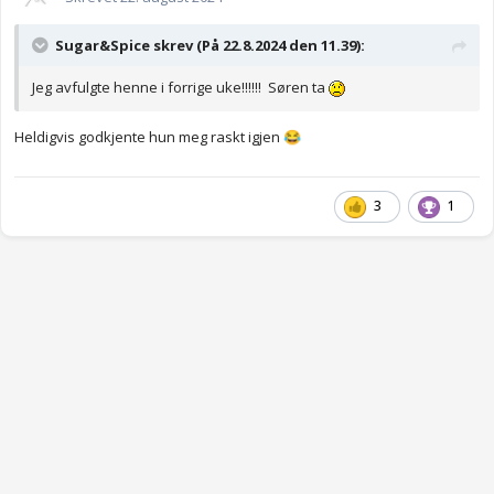
Sugar&Spice skrev (På 22.8.2024 den 11.39):
Jeg avfulgte henne i forrige uke!!!!!! Søren ta
Heldigvis godkjente hun meg raskt igjen
😂
3
1