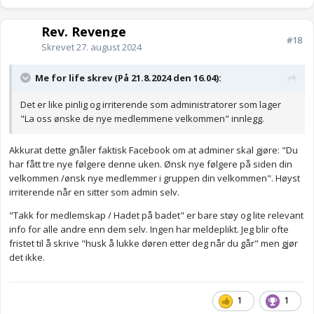
Rev. Revenge
#18
Skrevet
27. august 2024
Me for life skrev (På 21.8.2024 den 16.04):
Det er like pinlig og irriterende som administratorer som lager
"La oss ønske de nye medlemmene velkommen" innlegg.
Akkurat dette gnåler faktisk Facebook om at adminer skal gjøre: "Du
har fått tre nye følgere denne uken. Ønsk nye følgere på siden din
velkommen /ønsk nye medlemmer i gruppen din velkommen". Høyst
irriterende når en sitter som admin selv.
"Takk for medlemskap / Hadet på badet" er bare støy og lite relevant
info for alle andre enn dem selv. Ingen har meldeplikt. Jeg blir ofte
fristet til å skrive "husk å lukke døren etter deg når du går" men gjør
det ikke.
1
1