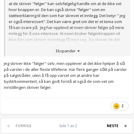
at de skriver "følger" kan selvfølgelig handle om at de ikke vet
hvor knappen er. De kan også skrive "følger" som en
støtteerklæring til den som har skrevet et innlegg. Det betyr " jeg
er også interessert". Det kan være greit om det er et tema som
få kan svare på. Jeg har opplevd at noen skriver følger på mine
innlegg for å vise interesse. At noen bruker følgerknappen vil
ikke den som skriver et innlegg få med seg. Da skriver de det
heller som et tegn på engasjement.
Ekspander
Jeg skriver ikke "følger" selv, men opplever at det ikke hjelper å slå
på varsler i de aller fleste tilfellene. Har flere ganger slått på varsler
på salgstråder, uten å få opp varsel om at andre har
bydd/kommentert, så kan godt forstå at også de som vet om
innstillingen skriver følger.
2
FORRIGE
Side 1 av 2
NESTE