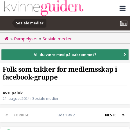
Sosiale medier
»
Rampelyset
»
Sosiale medier
Vil du være med på bakrommet?
Folk som takker for medlemsskap i
facebook-gruppe
Av Pipaluk
21. august 2024
i
Sosiale medier
FORRIGE
Side 1 av 2
NESTE