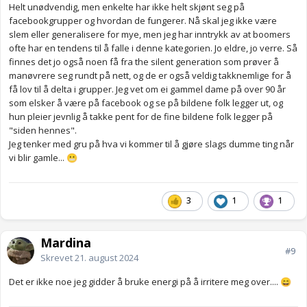
Helt unødvendig, men enkelte har ikke helt skjønt seg på
facebookgrupper og hvordan de fungerer. Nå skal jeg ikke være
slem eller generalisere for mye, men jeg har inntrykk av at boomers
ofte har en tendens til å falle i denne kategorien. Jo eldre, jo verre. Så
finnes det jo også noen få fra the silent generation som prøver å
manøvrere seg rundt på nett, og de er også veldig takknemlige for å
få lov til å delta i grupper. Jeg vet om ei gammel dame på over 90 år
som elsker å være på facebook og se på bildene folk legger ut, og
hun pleier jevnlig å takke pent for de fine bildene folk legger på
"siden hennes".
Jeg tenker med gru på hva vi kommer til å gjøre slags dumme ting når
vi blir gamle...
😬
3
1
1
Mardina
#9
Skrevet
21. august 2024
Det er ikke noe jeg gidder å bruke energi på å irritere meg over....
😄