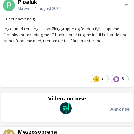
Pipaluk
#1
Skrevet
21. august 2024
Er det nødvendig?
Jeg er med i en engelskspråklig gruppe og feeden fylles opp med
"thanks for accepting me" "thanks for letting me in" ikke har de noe
annet å komme med, utenom dette. Sånt er irriterende ..
4
6
Videoannonse
Annonse
Mezzosoprena