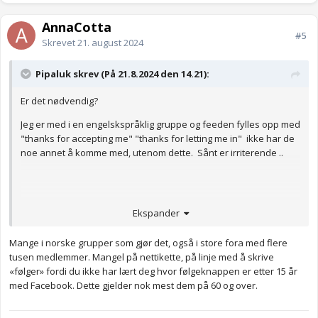
AnnaCotta
#5
Skrevet
21. august 2024
Pipaluk skrev (På 21.8.2024 den 14.21):
Er det nødvendig?
Jeg er med i en engelskspråklig gruppe og feeden fylles opp med
"thanks for accepting me" "thanks for letting me in" ikke har de
noe annet å komme med, utenom dette. Sånt er irriterende ..
Ekspander
Mange i norske grupper som gjør det, også i store fora med flere
tusen medlemmer. Mangel på nettikette, på linje med å skrive
«følger» fordi du ikke har lært deg hvor følgeknappen er etter 15 år
med Facebook. Dette gjelder nok mest dem på 60 og over.