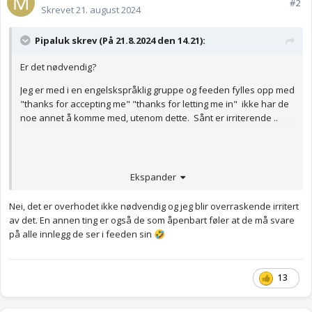
#2
Skrevet
21. august 2024
Pipaluk skrev (På 21.8.2024 den 14.21):
Er det nødvendig?
Jeg er med i en engelskspråklig gruppe og feeden fylles opp med
"thanks for accepting me" "thanks for letting me in" ikke har de
noe annet å komme med, utenom dette. Sånt er irriterende ..
Ekspander
Nei, det er overhodet ikke nødvendig og jeg blir overraskende irritert
av det. En annen ting er også de som åpenbart føler at de må svare
på alle innlegg de ser i feeden sin
🤣
13