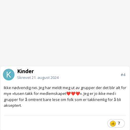
Kinder
#4
Skrevet
21. august 2024
Ikke nødvendig nei. Jeg har meldt meg ut av grupper der det blir alt for
mye «tusen takk for medlemskapet
». Jeg er jo ikke med i
❤️
❤️
❤️
grupper for å omtrent bare lese om folk som er takknemlig for å bli
akseptert.
7