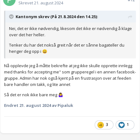
Skrevet
21. august 2024
Kantonym skrev (På 21.8.2024 den 14.25):
Nei, det er ikke nødvendig, likesom det ikke er nødvendig å klage
over det her heller.
Tenker du har det nokså greit når det er sånne bagateller du
henger deg opp i
😀
Nå opplevde jeg å måtte bekrefte at jeg ikke skulle opprette innlegg
med thanks for accepting me" som grupperegel i en annen facebook-
gruppe. Admin har nok også kjent på en frustrasjon over at feeden
bare handler om takk, og lite annet
Så det er nok ikke bare meg
🤷‍♀️
Endret
21. august 2024
av Pipaluk
3
1