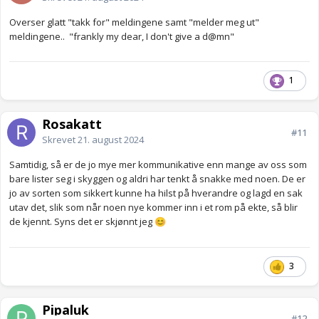
Overser glatt "takk for" meldingene samt "melder meg ut"
meldingene.. "frankly my dear, I don't give a d@mn"
1
Rosakatt
#11
Skrevet
21. august 2024
Samtidig, så er de jo mye mer kommunikative enn mange av oss som
bare lister seg i skyggen og aldri har tenkt å snakke med noen. De er
jo av sorten som sikkert kunne ha hilst på hverandre og lagd en sak
utav det, slik som når noen nye kommer inn i et rom på ekte, så blir
de kjennt. Syns det er skjønnt jeg
😊
3
Pipaluk
#12