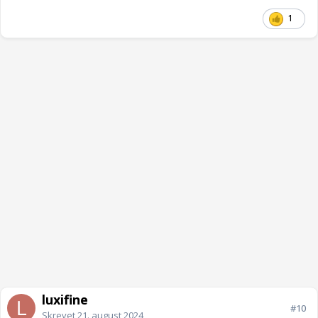
1
luxifine
#10
Skrevet
21. august 2024