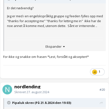
Er det nødvendig?
Jeg er med i en engelskspråklig gruppe og feeden fylles opp med
"thanks for accepting me" "thanks for letting me in" ikke har de
noe annet å komme med, utenom dette. Sånt er irriterende ..
Ekspander
For ikke og snakke om frasen *Lest, forstått og akseptert*
1
nordlending
#20
Skrevet
27. august 2024
Pipaluk skrev (På 21.8.2024 den 19.03):