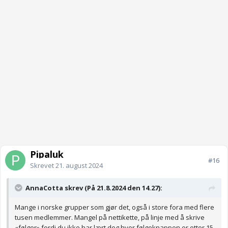
Pipaluk
#16
Skrevet
21. august 2024
AnnaCotta skrev (På 21.8.2024 den 14.27):
Mange i norske grupper som gjør det, også i store fora med flere
tusen medlemmer. Mangel på nettikette, på linje med å skrive
«følger» fordi du ikke har lært deg hvor følgeknappen er etter 15