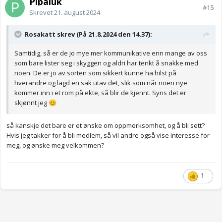
Pipaluk
#15
Skrevet
21. august 2024
Rosakatt skrev (På 21.8.2024 den 14.37):
Samtidig, så er de jo mye mer kommunikative enn mange av oss
som bare lister seg i skyggen og aldri har tenkt å snakke med
noen. De er jo av sorten som sikkert kunne ha hilst på
hverandre og lagd en sak utav det, slik som når noen nye
kommer inn i et rom på ekte, så blir de kjennt. Syns det er
skjønnt jeg
😊
så kanskje det bare er et ønske om oppmerksomhet, og å bli sett?
Hvis jeg takker for å bli medlem, så vil andre også vise interesse for
meg, og ønske meg velkommen?
1