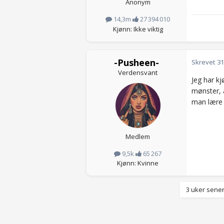
Anonym
14,3m
27 394 010
Kjønn: Ikke viktig
-Pusheen-
Skrevet
31
Verdensvant
Jeg har k
mønster, a
man lære u
Medlem
9,5k
65 267
Kjønn: Kvinne
3 uker sener