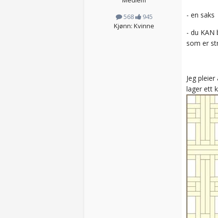
- en saks
568
945
Kjønn: Kvinne
- du KAN 
som er st
Jeg pleier
lager ett