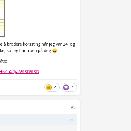
te å brodere korssting når jeg var 24, og
kke, så jeg har troen på deg
😄
åte;
zIHN0aXRjaA%3D%3D
2
2
#5