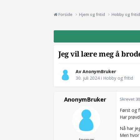
Forside
Hjem og fritid
Hobby og friti
Jeg vil lære meg å brod
Av AnonymBruker
30. juli 2024
i
Hobby og fritid
AnonymBruker
Skrevet
30
Først og f
Har prøvd 
Nå har jeg
Men hvor 
Anonym