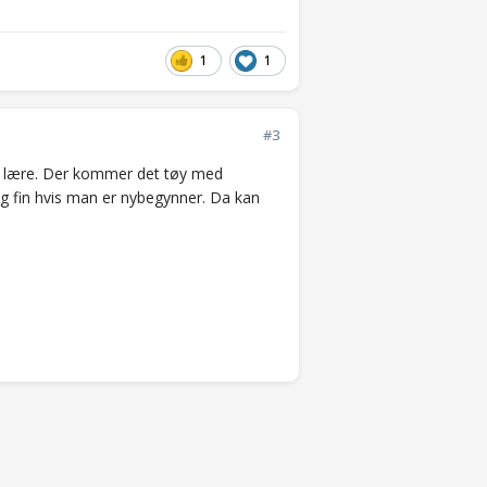
1
1
#3
e å lære. Der kommer det tøy med
dig fin hvis man er nybegynner. Da kan