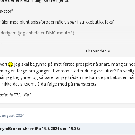
jøre det enklest mulig, så trenger du
da-stoff
nåler med blunt spiss(broderinåler, spør i strikkebutikk feks)
broderigarn (jeg anbefaler DMC mouliné)
ks
Ekspander
N brodere uten, men jeg anbefaler å bruke en broderingsramme/ring
m er strukket stramt.
svar!
Jeg skal begynne på mitt første prosjekt nå snart, mangler noe
n og en farge om gangen. Hvordan starter du og avslutter? På vanlig b
når jeg begynner og så bare tar jeg tråden mellom de på baksiden når
ier å brodere én og én farge om gangen. På aida stoff, så er det små 
lir ikke det slitsomt å da følge med på mønsteret?
tt kryss mellom 4 hull, legger ved eksempel på måte.
de: fe573...6e2
. august 2024
ymBruker skrev (På 19.8.2024 den 19.38):