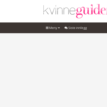
Meny
Siste innlegg