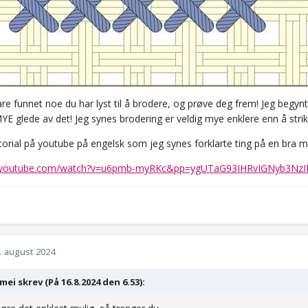
bare funnet noe du har lyst til å brodere, og prøve deg frem! Jeg begyn
YE glede av det! Jeg synes brodering er veldig mye enklere enn å stri
torial på youtube på engelsk som jeg synes forklarte ting på en bra m
m.youtube.com/watch?v=u6pmb-myRKc&pp=ygUTaG93IHRvIGNyb3N
. august 2024
mei skrev (På 16.8.2024 den 6.53):