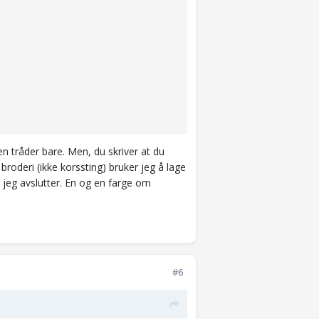
, det er mye enklere å brodere med
n tråder bare. Men, du skriver at du
roderi (ikke korssting) bruker jeg å lage
 jeg avslutter. En og en farge om
hull som gjør det enklere å brodere, du
#6