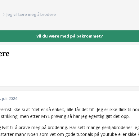
d
Jeg vil lære meg å brodere
Vil du være med på bakrommet?
ere
. juli 2024
remst ikke si at "det er så enkelt, alle får det til". Jeg er ikke flink til
strikking, men etter MYE prøving så har jeg egentlig gitt det opp.
 lyst til å prøve meg på brodering. Har sett mange geriljabroderier je
starter man? Noen som vet om gode tutorials på youtube eller slike 