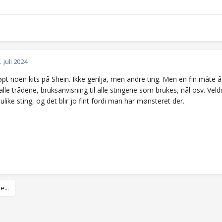
. juli 2024
jøpt noen kits på Shein. Ikke gerilja, men andre ting. Men en fin måt
lle trådene, bruksanvisning til alle stingene som brukes, nål osv. Vel
like sting, og det blir jo fint fordi man har mønsteret der.
e...