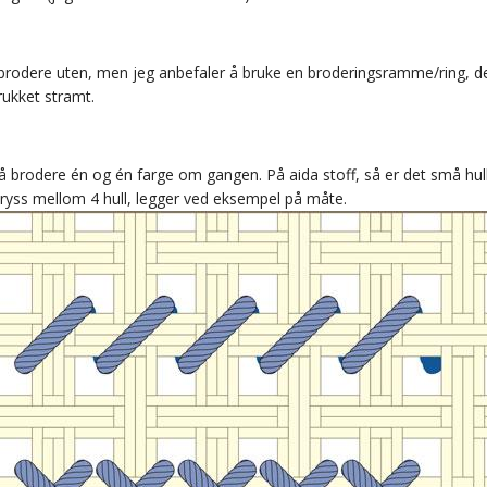
brodere uten, men jeg anbefaler å bruke en broderingsramme/ring, d
rukket stramt.
 å brodere én og én farge om gangen. På aida stoff, så er det små hul
 kryss mellom 4 hull, legger ved eksempel på måte.