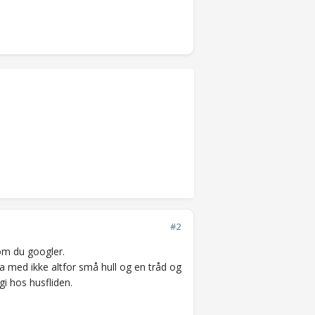
#2
 om du googler.
ida med ikke altfor små hull og en tråd og
gi hos husfliden.