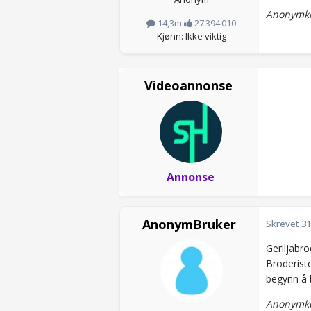
Anonymko
14,3m
27 394 010
Kjønn: Ikke viktig
Videoannonse
Annonse
AnonymBruker
Skrevet
31
Geriljabro
Broderisto
begynn å b
Anonymko