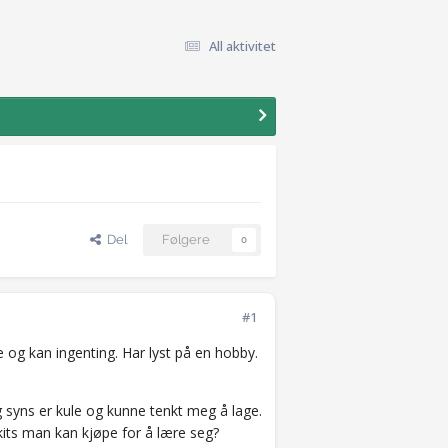
All aktivitet
Del
Følgere
0
#1
 noe og kan ingenting. Har lyst på en hobby.
g syns er kule og kunne tenkt meg å lage.
kits man kan kjøpe for å lære seg?