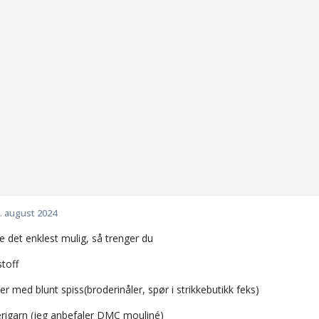
. august 2024
e det enklest mulig, så trenger du
stoff
er med blunt spiss(broderinåler, spør i strikkebutikk feks)
derigarn (jeg anbefaler DMC mouliné)