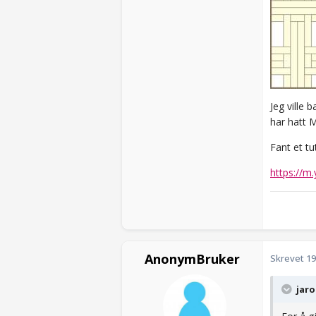
Jeg ville 
har hatt M
Fant et tu
https://
AnonymBruker
Skrevet
19
jaro