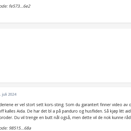
de: fe573...6e2
. juli 2024
deriene er vel stort sett kors-sting. Som du garantert finner video av
ff kalles Aida. De har det bl a på panduro og husfliden. Så kjøp litt a
roder. Du vil trenge en butt nål også, men dette vil de nok kunne råd
de: 98515...68a