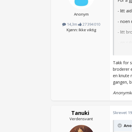
For å g
- litt ai
Anonym
- noen 
14,3m
27 394 010
Kjønn: Ikke viktig
- litt 
- en sa
- du KA
aida so
Takk for 
broderer e
en knute 
Jeg ple
gangen, b
lager e
Anonymko
Tanuki
Skrevet
19
Verdensvant
Anon