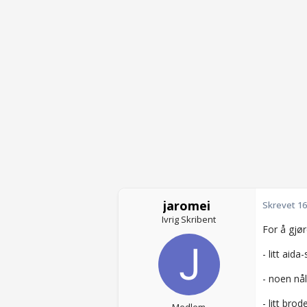
jaromei
Skrevet
16
Ivrig Skribent
For å gjør
- litt aida-
- noen nål
- litt bro
Medlem