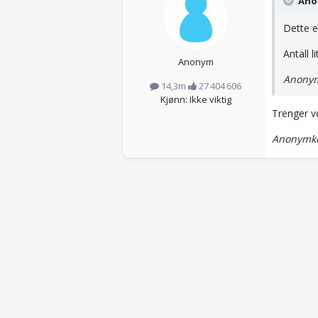
Anon
Dette e
Antall l
Anonym
Anonym
14,3m
27 404 606
Kjønn: Ikke viktig
Trenger ve
Anonymkod