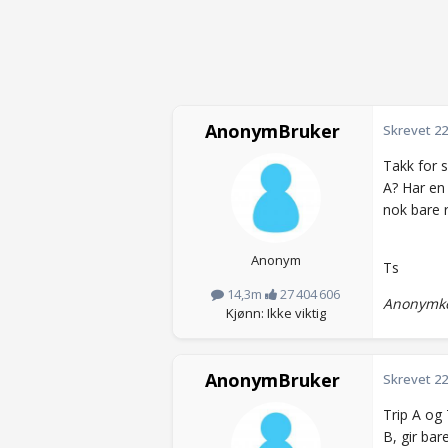
AnonymBruker
Skrevet
22
Takk for s
A? Har en
nok bare 
Anonym
Ts
14,3m
27 404 606
Anonymkod
Kjønn: Ikke viktig
AnonymBruker
Skrevet
22
Trip A og 
B, gir bar