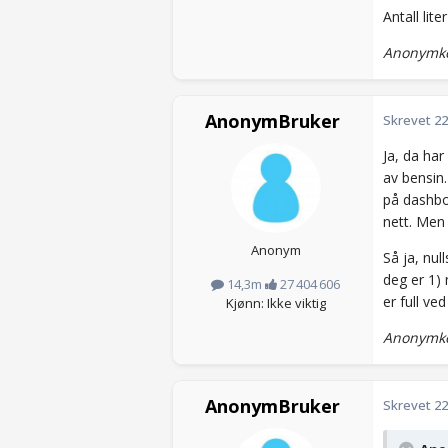
Antall lite
Anonymko
AnonymBruker
Skrevet
22
Ja, da har
av bensin.
på dashbo
nett. Men 
Anonym
Så ja, nul
deg er 1) 
14,3m
27 404 606
er full ve
Kjønn: Ikke viktig
Anonymko
AnonymBruker
Skrevet
22