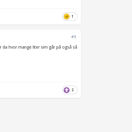
1
#3
g ser da hvor mange liter sim går på også så
2