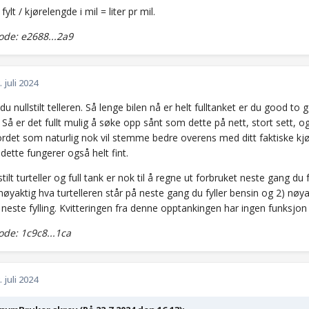
r fylt / kjørelengde i mil = liter pr mil.
de: e2688...2a9
. juli 2024
 du nullstilt telleren. Så lenge bilen nå er helt fulltanket er du good to
 Så er det fullt mulig å søke opp sånt som dette på nett, stort sett, 
rdet som naturlig nok vil stemme bedre overens med ditt faktiske kjø
dette fungerer også helt fint.
lstilt turteller og full tank er nok til å regne ut forbruket neste gang du
nøyaktig hva turtelleren står på neste gang du fyller bensin og 2) nøya
d neste fylling. Kvitteringen fra denne opptankingen har ingen funksjon
de: 1c9c8...1ca
. juli 2024