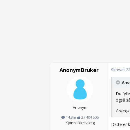
AnonymBruker
Skrevet
22
Anon
Du fylle
også så
Anonym
Anonym
14,3m
27 404 606
Kjønn: Ikke viktig
Dette er k