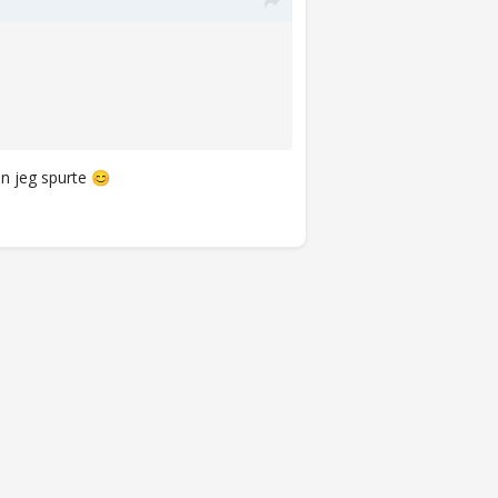
en jeg spurte
😊