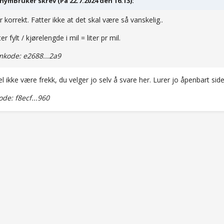
ymBruker skrev (På 22.7.2024 den 16.13):
r korrekt. Fatter ikke at det skal være så vanskelig..
iter fylt / kjørelengde i mil = liter pr mil.
kode: e2688...2a9
l ikke være frekk, du velger jo selv å svare her. Lurer jo åpenbart sid
e: f8ecf...960