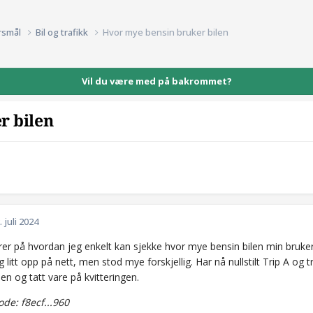
rsmål
Bil og trafikk
Hvor mye bensin bruker bilen
Vil du være med på bakrommet?
r bilen
. juli 2024
urer på hvordan jeg enkelt kan sjekke hvor mye bensin bilen min bruker
 litt opp på nett, men stod mye forskjellig. Har nå nullstilt Trip A og tr
len og tatt vare på kvitteringen.
e: f8ecf...960