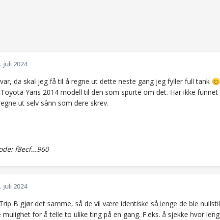
. juli 2024
var, da skal jeg få til å regne ut dette neste gang jeg fyller full tank
😊
 Toyota Yaris 2014 modell til den som spurte om det. Har ikke funne
regne ut selv sånn som dere skrev.
e: f8ecf...960
. juli 2024
Trip B gjør det samme, så de vil være identiske så lenge de ble nullstil
e mulighet for å telle to ulike ting på en gang. F.eks. å sjekke hvor leng