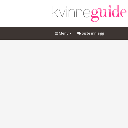
Meny
Siste innlegg