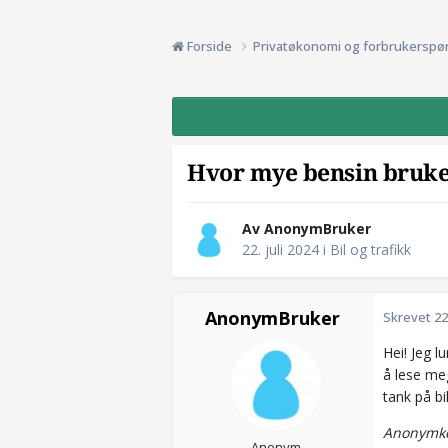
Forside
Privatøkonomi og forbrukerspø
Hvor mye bensin bruke
Av AnonymBruker
22. juli 2024
i
Bil og trafikk
AnonymBruker
Skrevet
22
Hei! Jeg l
å lese meg
tank på bi
Anonymkod
Anonym