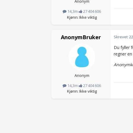
Anonym
14,3m
27 404 606
Kjønn: Ikke viktig
AnonymBruker
Skrevet
22
Du fyller 
regner en 
Anonymko
Anonym
14,3m
27 404 606
Kjønn: Ikke viktig