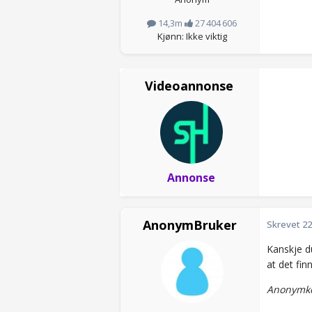
14,3m
27 404 606
Kjønn: Ikke viktig
Videoannonse
Annonse
AnonymBruker
Skrevet
22
Kanskje du
at det fin
Anonymko