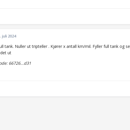
. juli 2024
full tank. Nuller ut tripteller . Kjører x antall km/mil. Fyller full tank o
det ut
de: 66726...d31