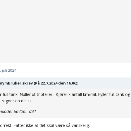
. juli 2024
ymBruker skrev (På 22.7.2024 den 16.06):
r full tank. Nuller ut tripteller . Kjører x antall km/mil. Fyller full tan
 regner en det ut
kode: 66726...d31
orrekt. Fatter ikke at det skal være så vanskelig..