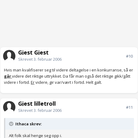
Gjest Gjest
#10
Skrevet
3. februar 2006
Hvis man kvalifiserer seg til videre deltagelse i en konkurranse, så er
går
videre det riktige uttrykket. Da får man også det riktige gikk/gått
videre i fortid.
Er
videre, gir var/vært i fortid. Helt galt.
Gjest lilletroll
#11
Skrevet
3. februar 2006
Ithaca skrev:
Alt folk skal henge seg opp i.