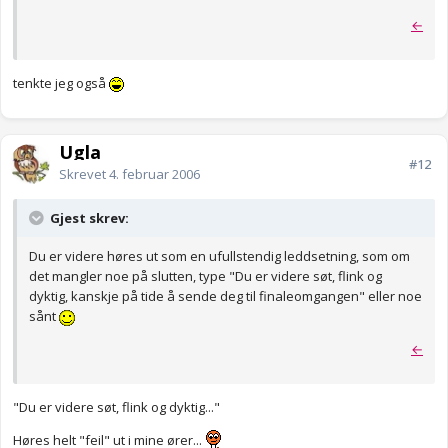
←
tenkte jeg også
Ugla
#12
Skrevet
4. februar 2006
Gjest skrev:
Du er videre høres ut som en ufullstendig leddsetning, som om
det mangler noe på slutten, type "Du er videre søt, flink og
dyktig, kanskje på tide å sende deg til finaleomgangen" eller noe
sånt
←
"Du er videre søt, flink og dyktig..."
Høres helt "feil" ut i mine ører...