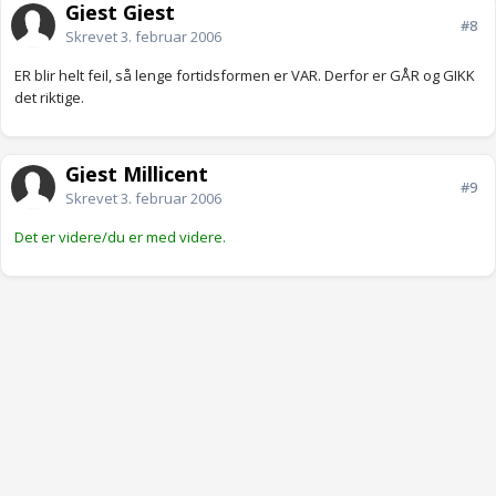
Gjest Gjest
#8
Skrevet
3. februar 2006
ER blir helt feil, så lenge fortidsformen er VAR. Derfor er GÅR og GIKK
det riktige.
Gjest Millicent
#9
Skrevet
3. februar 2006
Det er videre/du er med videre.