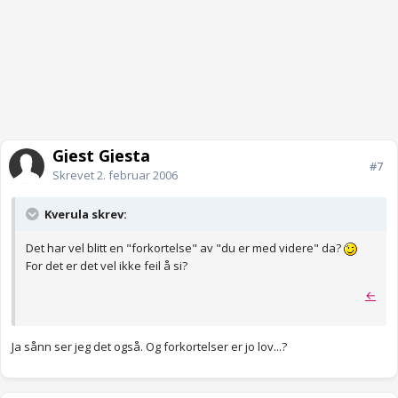
Gjest Gjesta
#7
Skrevet
2. februar 2006
Kverula skrev:
Det har vel blitt en "forkortelse" av "du er med videre" da?
For det er det vel ikke feil å si?
←
Ja sånn ser jeg det også. Og forkortelser er jo lov...?