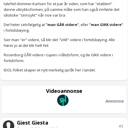
talefeil-dommer-Karlsen for et par år siden, som har "etablert"
denne uttrykksformen, på samme måte som han også innførte det
idiotiske "sinnsykt" når noe var bra.
Det heter selvfølgelig at
"man GÅR videre"
, eller
"man GIKK videre"
i fortidsbøying.
Sier man "er" videre, så blir det "VAR" videre i fortidsbøying. Alle
hører jo at det blir helt feil.
Rosenborg GÅR videre i cupen i nåtidsform, og de GIKK videre i
fortidsform.
IDOL-folket skaper et nytt merkelig språk her i landet.
Videoannonse
Annonse
Gjest Gjesta
#2