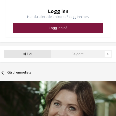
Logg inn
Har du allerede en konto? Logg inn her.
Logg inn nå
Del
Følgere
0
Gå til emneliste