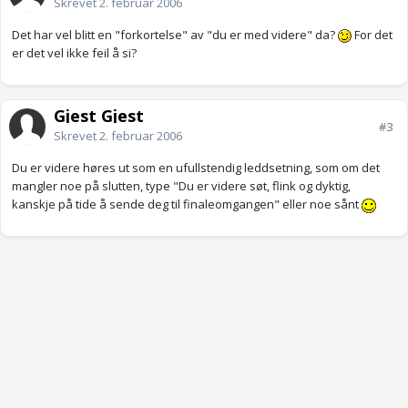
Skrevet
2. februar 2006
Det har vel blitt en "forkortelse" av "du er med videre" da?
For det
er det vel ikke feil å si?
Gjest Gjest
#3
Skrevet
2. februar 2006
Du er videre høres ut som en ufullstendig leddsetning, som om det
mangler noe på slutten, type "Du er videre søt, flink og dyktig,
kanskje på tide å sende deg til finaleomgangen" eller noe sånt