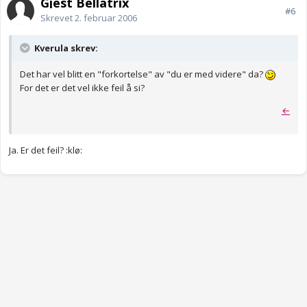
Gjest Bellatrix
#6
Skrevet
2. februar 2006
Kverula skrev:
Det har vel blitt en "forkortelse" av "du er med videre" da?
For det er det vel ikke feil å si?
←
Ja. Er det feil? :klø: