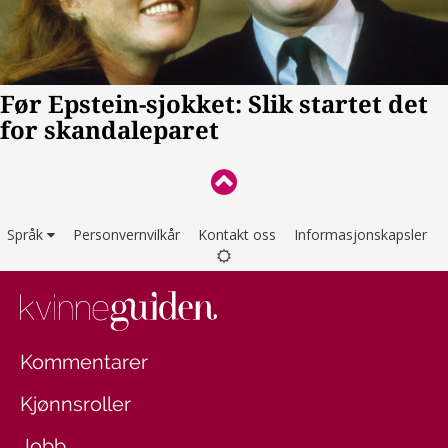
Språk
Personvernvilkår
Kontakt oss
Informasjonskapsler
Kommentarer
Kjønnsroller
Jobb