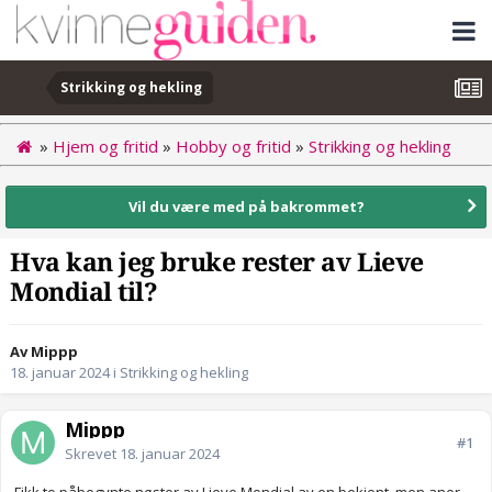
Strikking og hekling
»
Hjem og fritid
»
Hobby og fritid
»
Strikking og hekling
Vil du være med på bakrommet?
Hva kan jeg bruke rester av Lieve
Mondial til?
Av Mippp
18. januar 2024
i
Strikking og hekling
Mippp
#1
Skrevet
18. januar 2024