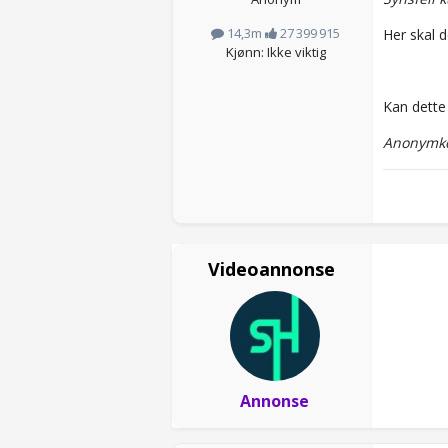
14,3m
27 399 915
Her skal 
Kjønn: Ikke viktig
Kan dette
Anonymko
Videoannonse
Annonse