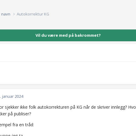
g navn
Autokorrektur KG
Vil du være med på bakrommet?
. januar 2024
or sjekker ikke folk autokorrekturen på KG når de skriver innlegg? Hvo
kker på publiser?
empel fra en tråd:
unne jeg ta