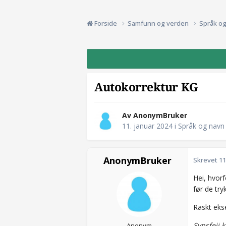
Forside
Samfunn og verden
Språk o
Autokorrektur KG
Av AnonymBruker
11. januar 2024
i
Språk og navn
AnonymBruker
Skrevet
11
Hei, hvorf
før de try
Raskt eks
Synsfeil
k
Anonym