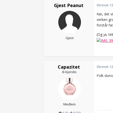
Gjest Peanut
Skrevet
12
Nei, det v
verken gra
forstår he
(Og ja, te
Gjest
Capazitet
Skrevet
12
B-Kjendis
Folk slurv
Medlem
6,6k
8 039