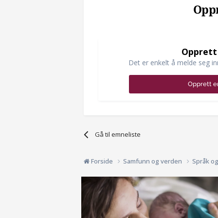
Oppr
Opprett
Det er enkelt å melde seg in
Opprett e
Gå til emneliste
Forside
Samfunn og verden
Språk o