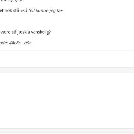
det nok stå
«så feil kunne jeg ta»
 være så jæskla vanskelig?
de: 44c8c...b9c