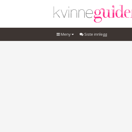
Meny
Siste innlegg