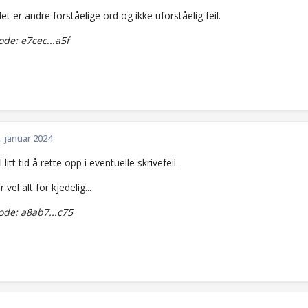
et er andre forståelige ord og ikke uforståelig feil.
e: e7cec...a5f
. januar 2024
 litt tid å rette opp i eventuelle skrivefeil.
r vel alt for kjedelig...
de: a8ab7...c75