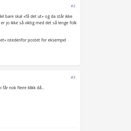
#2
el bare skal «få det ut» og da står ikke
 er jo ikke så viktig med det så lenge folk
otet» istedenfor postet for eksempel
#3
får nok fleire klikk då...