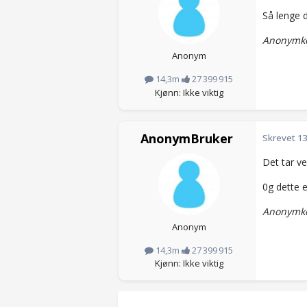
Så lenge d
Anonymkod
Anonym
14,3m
27 399 915
Kjønn: Ikke viktig
AnonymBruker
Skrevet
13
Det tar vel
0g dette e
Anonymko
Anonym
14,3m
27 399 915
Kjønn: Ikke viktig