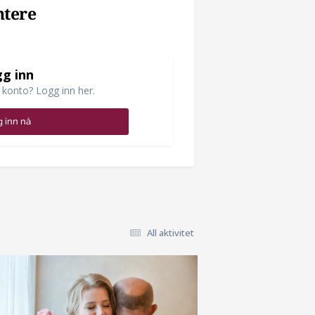
ntere
g inn
 konto? Logg inn her.
 inn nå
All aktivitet