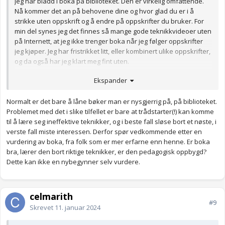
Jeg har bladd i boka på biblioteket. Den er virkelig omfattende.
Nå kommer det an på behovene dine og hvor glad du er i å
strikke uten oppskrift og å endre på oppskrifter du bruker. For
min del synes jeg det finnes så mange gode teknikkvideoer uten
på Internett, at jeg ikke trenger boka når jeg følger oppskrifter
jeg kjøper. Jeg har fristrikket litt, eller kombinert ulike oppskrifter,
og da også har jeg klart meg fint uten.
Jeg kommer til å låne boka neste gang jeg skal fristrikke fordi jeg
Ekspander
ønsker å utforske nye teknikker. Får deretter vurdere om jeg
skal kjøpe den. Anbefaler deg å stikke innom biblioteket og låne
Normalt er det bare å låne bøker man er nysgjerrig på, på biblioteket.
den først. Da får du et bedre inntrykk av om det er noe du
Problemet med det i slike tilfellet er bare at trådstarter(!) kan komme
trenger, eller om den kun kommer til å ta opp hylleplass uten å
til å lære seg ineffektive teknikker, og i beste fall sløse bort et nøste, i
bli brukt stort.
verste fall miste interessen. Derfor spør vedkommende etter en
vurdering av boka, fra folk som er mer erfarne enn henne. Er boka
bra, lærer den bort riktige teknikker, er den pedagogisk oppbygd?
Dette kan ikke en nybegynner selv vurdere.
celmarith
#9
Skrevet
11. januar 2024