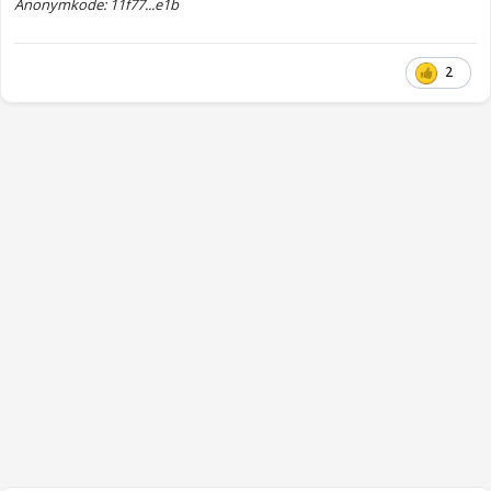
Anonymkode: 11f77...e1b
2