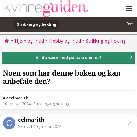
Strikking og hekling
»
Hjem og fritid
»
Hobby og fritid
»
Strikking og hekling
Vil du være med på bakrommet?
Noen som har denne boken og kan
anbefale den?
Av celmarith
10. januar 2024
i
Strikking og hekling
celmarith
#1
Skrevet
10. januar 2024