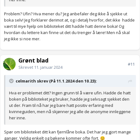
Problem? Ufin? Hva mener du? Jeg anbefaler deg ikke å sjekke ut
boka selv! Jeg forklarer derimot at, og i detalj hvorfor, det ikke hadde
vært til mye hjelp om biblioteket ditt hadde hatt denne boka! Og
hvordan du lettere kan finne ut det du trenger å lære! Men nå skal
jeg ikke si noe mer.
Grønt blad
#11
Skrevet
11. januar 2024
celmarith skrev (På 11.1.2024 den 10.23):
Hva er problemet ditt? Ingen grunn til å være ufin. Hadde de hatt
boken på biblioteket jeg bruker, hadde jeg selvsagt sjekket den
ut der. Fram til nå har jeg bare hatt positiv erfaring med
kvinneguiden, men nå skjønner jeg alle de anonyme innleggene
her inne.
Spør om biblioteket ditt kan fjernlåne boka. Det har jeg gjort mange
ganger. Veldig enkelt og bøkene kommer ofte fort.
😊