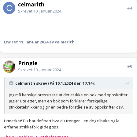
celmarith
#4
Skrevet
10. januar 2024
.
Endret
11. januar 2024
av celmarith
Pringle
#5
Skrevet
10. januar 2024
celmarith skrev (På 10.1.2024 den 17.14):
Jeg må kanskje pressisere at det er ikke en bok med oppskrifter
jeg er ute etter, men en bok som forklarer forskjellige
strikketeknikker og gir en bedre forståelse av oppskrifter osv.
Utmerket! Du har definert hva du trenger. Len deg tilbake og la
erfarne strikkefolk gi deg tips.