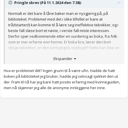
Pringle skrev (På 11.1.2024 den 7.38):
Normalt er det bare å låne bøker man er nysgjerrig på, på
biblioteket. Problemet med det i slike tilfellet er bare at
trådstarter(!) kan komme til å lære seg ineffektive teknikker, og i
beste fall sløse bort et nøste, i verste fall miste interessen.
Derfor spør vedkommende etter en vurdering av boka, fra folk
som er mer erfarne enn henne. Er boka bra, lærer den bort
riktige teknikker, er den pedagogisk oppbygd? Dette kan ikke en
nybegynner selv vurdere.
Ekspander
Hva er problemet ditt? Ingen grunn til å være ufin. Hadde de hatt
boken på biblioteket jeg bruker, hadde jeg selvsagt sjekket den ut
der. Fram til nå har jeg bare hatt positiv erfaring med kvinneguiden,
men nå skjønner jeg alle de anonyme innleggene her inne.