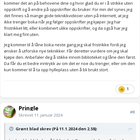
kommer det an på behovene dine og hvor glad du er i å strikke uten
oppskrift og å endre på oppskrifter du bruker. For min del synes jeg
det finnes så mange gode teknikkvideoer uten på Internett, at jeg
ikke trenger boka når jeg følger oppskrifter jeg kjøper. Jeg har
fristrikket litt, eller kombinert ulike oppskrifter, og da også har jeg
klart meg fint uten.
Jeg kommer til å låne boka neste gang jeg skal fristrikke fordi jeg
ønsker å utforske nye teknikker. Får deretter vurdere om jeg skal
kjøpe den. Anbefaler deg å stikke innom biblioteket og låne den først.
Da får du et bedre inntrykk av om det er noe du trenger, eller om den
kun kommer til å ta opp hylleplass uten å bli brukt stort.
1
Pringle
#8
Skrevet
11. januar 2024
Grønt blad skrev (På 11.1.2024 den 2.58):