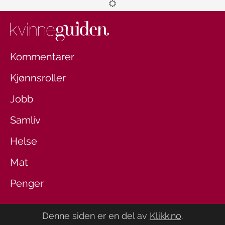
Kommentarer
Kjønnsroller
Jobb
Samliv
Helse
Mat
Penger
Denne siden er en del av
Klikk.no
.