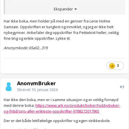
Ekspander
Har ikke boka, men holder på med en genser fra Lene Holme
Samsøe. Oppskriften er tunglest og innviklet, og jeg er ikke helt
nybegynner. Anbefaler deg oppskrifter fra Petiteknit heller, veldig
fine ting og enkle oppskrifter. Lykke til.
Anonymkode: 65a02...319
3
AnonymBruker
#3
Skrevet
10. januar 2024
Har ikke den boka, men er i samme situasjon og er veldig fornøyd
med denne boka:
https://www.ark.no/produkt/boker/hobbyboker-
og-fritid/siris-aller-enkleste-oppskrifter-9788272017865
Der er det både lettfattelige oppskrifter og egen strikkeskole.