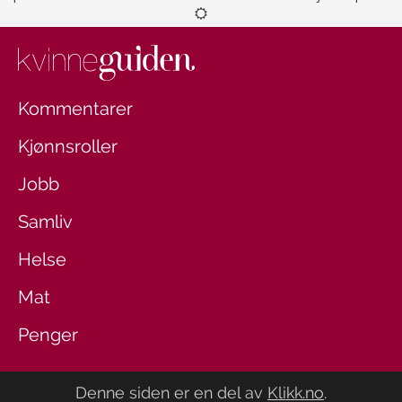
Kommentarer
Kjønnsroller
Jobb
Samliv
Helse
Mat
Penger
Denne siden er en del av
Klikk.no
.