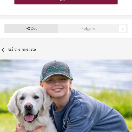
Del
Følgere
0
Gå til emneliste