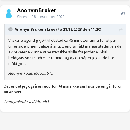
AnonymBruker
#3
Skrevet
28. desember 2023
AnonymBruker skrev (På 28.12.2023 den 11.20):
Vi skulle egentlig kjørt til et sted ca 45 minutter unna for et par
timer siden, men valgte å snu. Elendig måkt mange steder, en del
av bilveiene kunne vi nesten ikke skille fra jordene. Skal
heldigvis snø mindre i ettermiddag og da håper jeg at de har
måkt godt!
Anonymkode: e9753...b15
Det er det jeg også er redd for. At man ikke ser hvor veien går fordi
alt er hvitt.
Anonymkode: a42bb...eb4