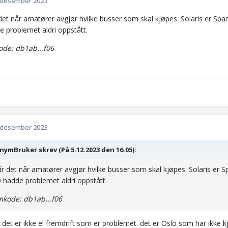
 desember 2023
det når amatører avgjør hvilke busser som skal kjøpes. Solaris er Spa
 problemet aldri oppstått.
de: db1ab...f06
 desember 2023
ymBruker skrev (På 5.12.2023 den 16.05):
r det når amatører avgjør hvilke busser som skal kjøpes. Solaris er 
 hadde problemet aldri oppstått.
kode: db1ab...f06
g, det er ikke el fremdrift som er problemet. det er Oslo som har ikke