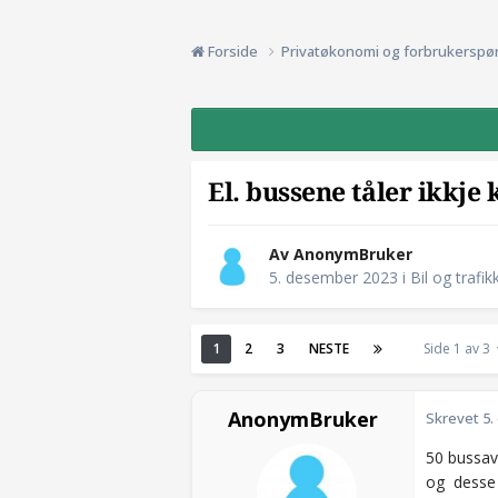
Forside
Privatøkonomi og forbrukerspø
El. bussene tåler ikkje 
Av AnonymBruker
5. desember 2023
i
Bil og trafik
1
2
3
NESTE
Side 1 av 3
AnonymBruker
Skrevet
5.
50 bussavg
og desse 