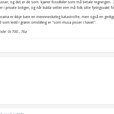
 busser, og det er de som kjører fossilbiler som må betale regningen. 
r i private boliger, og når kulda setter inm må folk sitte fyringsvakt
Ukraina er ikkje bare en mennneskeleg katastrofre, men også en gedi
d som ledd i grønn omstilling er "som musa pisser i havet".
de: 0c700...76a