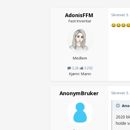
AdonisFFM
Skrevet
5.
Fast Inventar
😂
😂
😂

Medlem
3,2k
3 292
Kjønn: Mann
AnonymBruker
Skrevet
5.
Anon
2020 bl
holde 