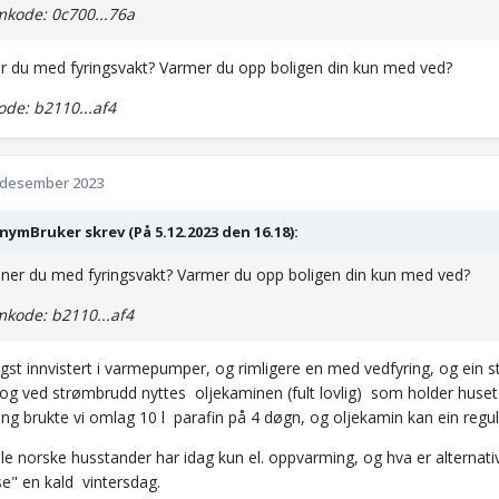
kode: 0c700...76a
 du med fyringsvakt? Varmer du opp boligen din kun med ved?
de: b2110...af4
 desember 2023
ymBruker skrev (På 5.12.2023 den 16.18):
er du med fyringsvakt? Varmer du opp boligen din kun med ved?
kode: b2110...af4
ngst innvistert i varmepumper, og rimligere en med vedfyring, og ein 
 og ved strømbrudd nyttes oljekaminen (fult lovlig) som holder huset
ing brukte vi omlag 10 l parafin på 4 døgn, og oljekamin kan ein regu
lle norske husstander har idag kun el. oppvarming, og hva er alternat
se" en kald vintersdag.