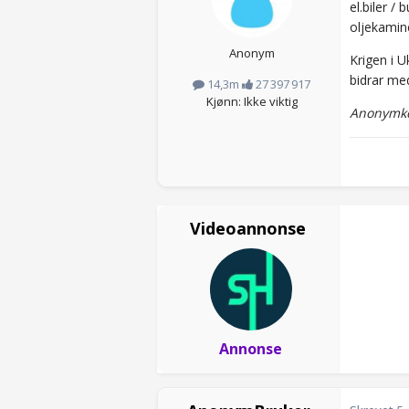
el.biler /
oljekamine
Anonym
Krigen i 
bidrar me
14,3m
27 397 917
Kjønn: Ikke viktig
Anonymko
Videoannonse
Annonse