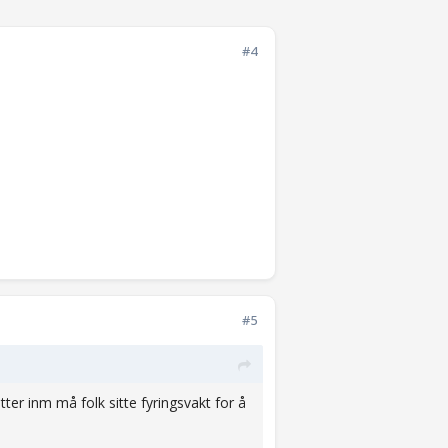
#4
#5
tter inm må folk sitte fyringsvakt for å