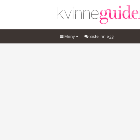
Meny
Siste innlegg