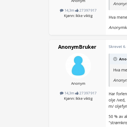
Anonym
Anonym
14,3m
27 397 917
Kjønn: Ikke viktig
Hva mener
Anonymko
AnonymBruker
Skrevet
6.
Anon
Hva men
Anonym
Anonym
14,3m
27 397 917
Har forle
Kjønn: Ikke viktig
olje /ved,
m/ oljefyr
50 % av a
"strømkri