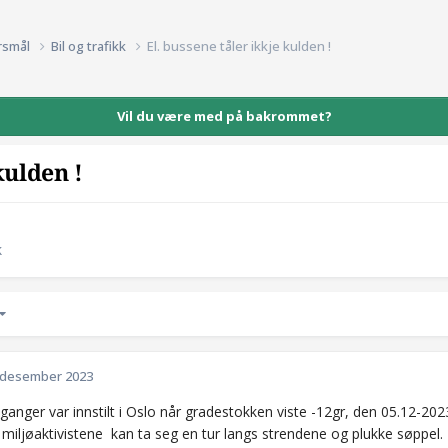
rsmål
Bil og trafikk
El. bussene tåler ikkje kulden !
Vil du være med på bakrommet?
kulden !
k
 desember 2023
anger var innstilt i Oslo når gradestokken viste -12gr, den 05.12-2023
miljøaktivistene kan ta seg en tur langs strendene og plukke søppel.