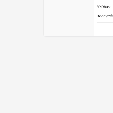
BYDbussen
Anonymko