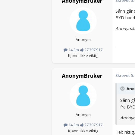
AnonymBruker
Skrevet
5.
Sånn går 
BYD hadde
Anonymko
Anonym
14,3m
27 397 917
Kjønn: Ikke viktig
AnonymBruker
Skrevet
5.
Anon
Sånn gå
fra BYD
Anonym
Anonym
14,3m
27 397 917
Kjønn: Ikke viktig
Helt rikti