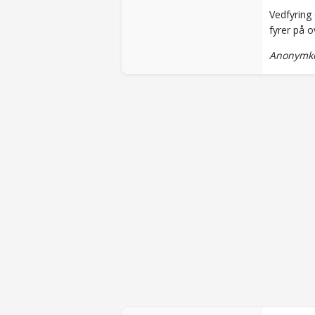
Vedfyring
fyrer på o
Anonymko