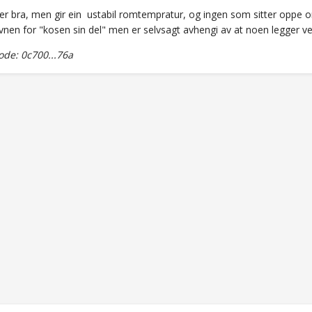
 er bra, men gir ein ustabil romtempratur, og ingen som sitter opp
vnen for "kosen sin del" men er selvsagt avhengi av at noen legger v
de: 0c700...76a