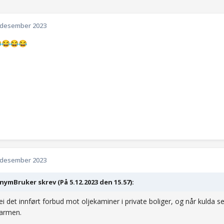
 desember 2023

😂
😂
😂
 desember 2023
ymBruker skrev (På 5.12.2023 den 15.57):
ei det innført forbud mot oljekaminer i private boliger, og når kulda se
varmen.