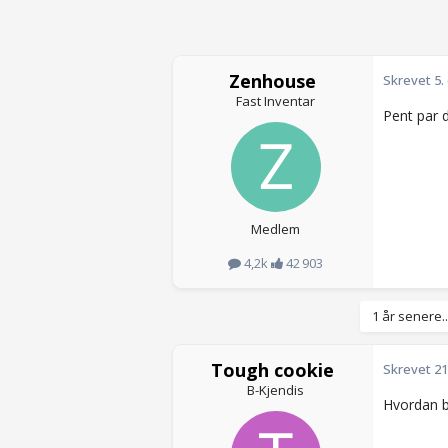
Zenhouse
Skrevet
5.
Fast Inventar
Pent par 
Medlem
4,2k
42 903
1 år senere..
Tough cookie
Skrevet
21
B-Kjendis
Hvordan b