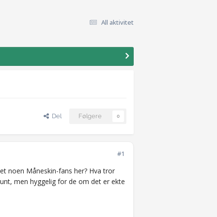
All aktivitet
Del
Følgere
0
#1
det noen Måneskin-fans her? Hva tror
stunt, men hyggelig for de om det er ekte