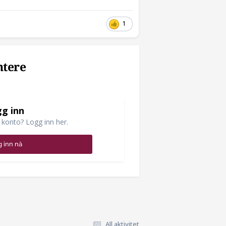
1
ntere
g inn
 konto? Logg inn her.
 inn nå
All aktivitet