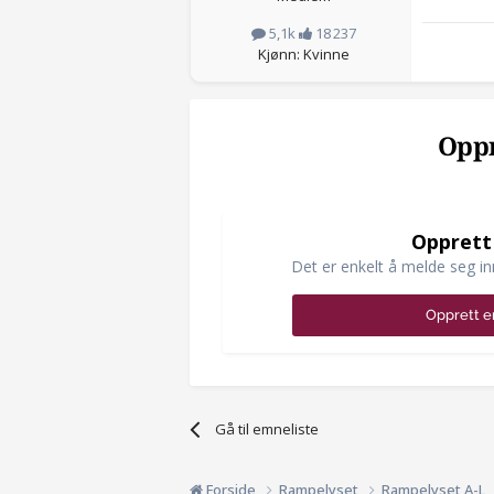
5,1k
18 237
Kjønn: Kvinne
Oppr
Opprett
Det er enkelt å melde seg in
Opprett e
Gå til emneliste
Forside
Rampelyset
Rampelyset A-L