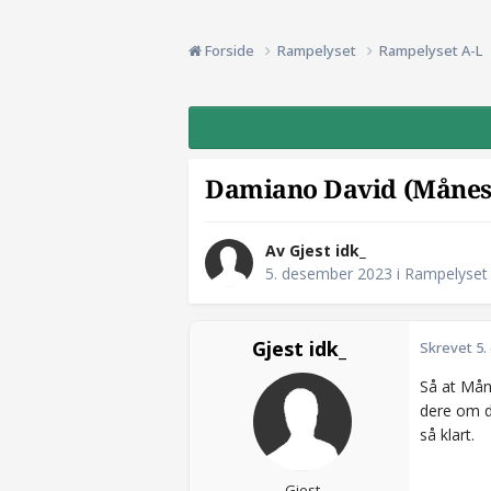
Forside
Rampelyset
Rampelyset A-L
Damiano David (Månes
Av Gjest idk_
5. desember 2023
i
Rampelyset
Gjest idk_
Skrevet
5.
Så at Mån
dere om de
så klart.
Gjest