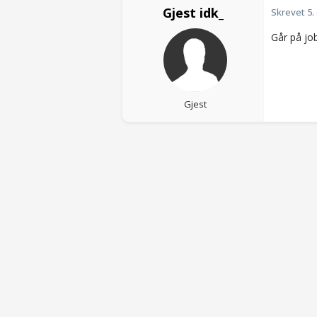
Gjest idk_
Skrevet
5.
Går på job
Gjest