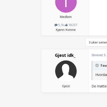
Medlem
5,1k
18 237
Kjønn: Kvinne
3 uker sener
Gjest idk_
Skrevet
5.
Toug
Hvordan
Gjest
De møtte