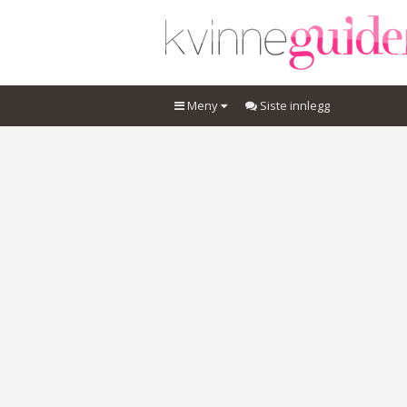
Meny
Siste innlegg