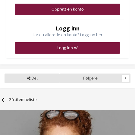
Opprett en konto
Logg inn
Har du allerede en konto? Logg inn her.
Logg inn nå
Del
Følgere
2
Gå til emneliste