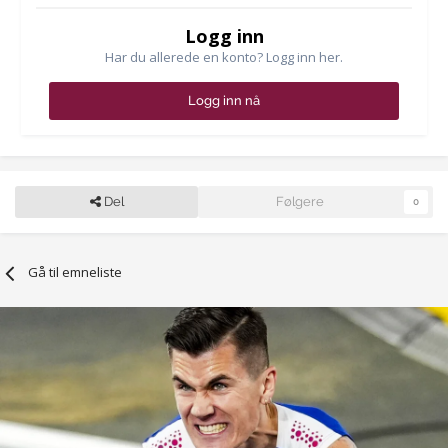
Logg inn
Har du allerede en konto? Logg inn her.
Logg inn nå
Del
Følgere
0
Gå til emneliste