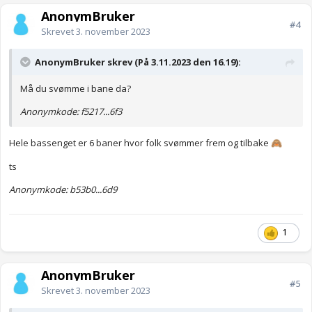
AnonymBruker
#4
Skrevet
3. november 2023
AnonymBruker skrev (På 3.11.2023 den 16.19):
Må du svømme i bane da?
Anonymkode: f5217...6f3
Hele bassenget er 6 baner hvor folk svømmer frem og tilbake
🙈
ts
Anonymkode: b53b0...6d9
1
AnonymBruker
#5
Skrevet
3. november 2023