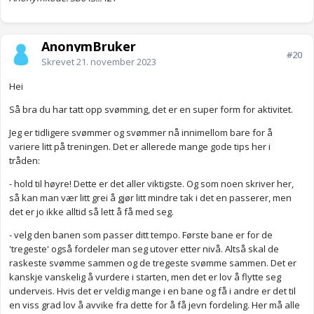
AnonymBruker
#20
Skrevet
21. november 2023
Hei
Så bra du har tatt opp svømming, det er en super form for aktivitet.
Jeg er tidligere svømmer og svømmer nå innimellom bare for å
variere litt på treningen. Det er allerede mange gode tips her i
tråden:
- hold til høyre! Dette er det aller viktigste. Og som noen skriver her,
så kan man vær litt grei å gjør litt mindre tak i det en passerer, men
det er jo ikke alltid så lett å få med seg.
- velg den banen som passer ditt tempo. Første bane er for de
'tregeste' også fordeler man seg utover etter nivå. Altså skal de
raskeste svømme sammen og de tregeste svømme sammen. Det er
kanskje vanskelig å vurdere i starten, men det er lov å flytte seg
underveis. Hvis det er veldig mange i en bane og få i andre er det til
en viss grad lov å avvike fra dette for å få jevn fordeling. Her må alle