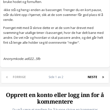
bruke hodet og fornuften.
-ikke stå og heng i enden av bassenget. Trenger du en kort pause,
står du klint opp i hjørnet, slik at de som svømmer får god plass til å
vende.
Poenget mitt med å skrive dette er at de som har drevet med
svømming har utallige timer i bassenget, hvor de har delt bane med
andre. De vet når og hvordan vi skal passere andre, og det går helt
fint så lenge alle holder seg til ovennevnte "regler".
Anonymkode: ad022...5fb
FORRIGE
Side 1 av 2
NESTE
Opprett en konto eller logg inn for å
kommentere
Du må være et medlem for å kunne skrive en kommentar