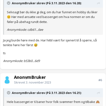
AnonymBruker skrev (På 3.11.2023 den 16.20):
Selvsagt bør du ikke gi deg, om du har funnet en hobby du liker
Hør med ansatte ved bassenget om hva normen er om du
😊
føler på ubehag rundt dette.
Anonymkode: cdb61...6ee
Ja jeg burde høre med de. Har hittil vært for sjenert til å spørre, så
tenkte høre her først
😅
ts
Anonymkode: b53b0...6d9
AnonymBruker
#6
Skrevet
3. november 2023
AnonymBruker skrev (På 3.11.2023 den 16.21):
Hele bassenget er 6 baner hvor folk svømmer frem og tilbake
🙈