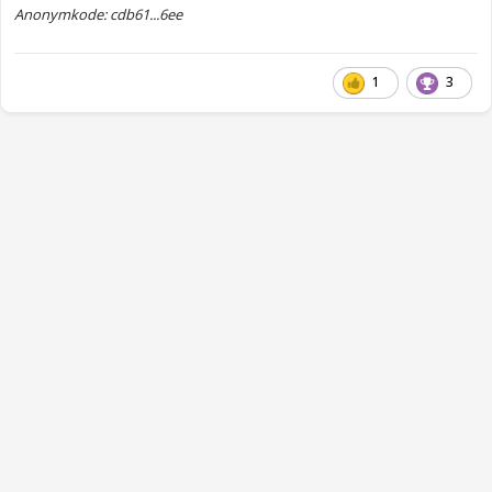
Anonymkode: cdb61...6ee
1
3