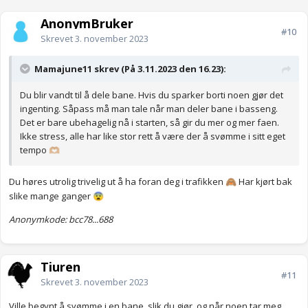
AnonymBruker
#10
Skrevet
3. november 2023
Mamajune11 skrev (På 3.11.2023 den 16.23):
Du blir vandt til å dele bane. Hvis du sparker borti noen gjør det
ingenting. Såpass må man tale når man deler bane i basseng.
Det er bare ubehagelig nå i starten, så gir du mer og mer faen.
Ikke stress, alle har like stor rett å være der å svømme i sitt eget
tempo
🫶🏼
Du høres utrolig trivelig ut å ha foran deg i trafikken
Har kjørt bak
🙈
slike mange ganger
😨
Anonymkode: bcc78...688
Tiuren
#11
Skrevet
3. november 2023
Ville begynt å svømme i en bane, slik du gjør, og når noen tar meg