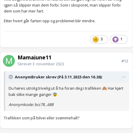
igjen så slipper man dem forbi. Som i skisporet, man slipper forbi
dem som har mer fart.
Etter hvert går farten opp og problemet blir mindre.
3
1
Mamajune11
#12
Skrevet
3. november 2023
AnonymBruker skrev (På 3.11.2023 den 16.26):
Du høres utrolig trivelig ut å ha foran deg i trafikken
Har kjørt
🙈
bak slike mange ganger
😨
Anonymkode: bcc78...688
Trafikken som på bilvei eller svømmehall?