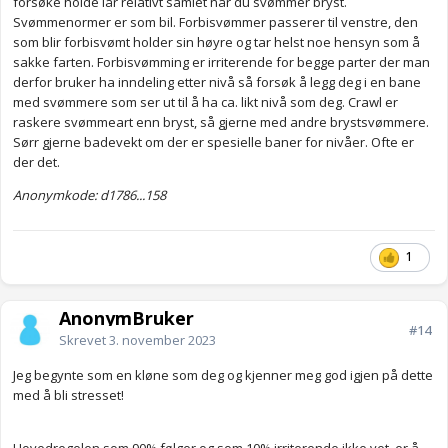
forsøke holde lår relativt samlet når du svømmer bryst.
Svømmenormer er som bil. Forbisvømmer passerer til venstre, den
som blir forbisvømt holder sin høyre og tar helst noe hensyn som å
sakke farten. Forbisvømming er irriterende for begge parter der man
derfor bruker ha inndeling etter nivå så forsøk å legg deg i en bane
med svømmere som ser ut til å ha ca. likt nivå som deg. Crawl er
raskere svømmeart enn bryst, så gjerne med andre brystsvømmere.
Sørr gjerne badevekt om der er spesielle baner for nivåer. Ofte er
der det.
Anonymkode: d1786...158
1
AnonymBruker
#14
Skrevet
3. november 2023
Jeg begynte som en kløne som deg og kjenner meg god igjen på dette
med å bli stresset!