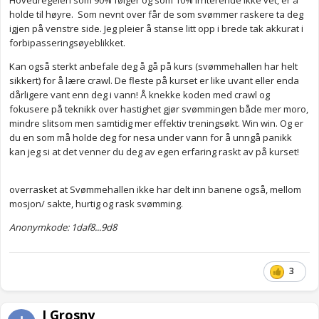
Hovedregelen som 90% følger og som 10% irriterende ikke vet, er å
holde til høyre. Som nevnt over får de som svømmer raskere ta deg
igjen på venstre side. Jeg pleier å stanse litt opp i brede tak akkurat i
forbipasseringsøyeblikket.
Kan også sterkt anbefale deg å gå på kurs (svømmehallen har helt
sikkert) for å lære crawl. De fleste på kurset er like uvant eller enda
dårligere vant enn deg i vann! Å knekke koden med crawl og
fokusere på teknikk over hastighet gjør svømmingen både mer moro,
mindre slitsom men samtidig mer effektiv treningsøkt. Win win. Og er
du en som må holde deg for nesa under vann for å unngå panikk
kan jeg si at det venner du deg av egen erfaring raskt av på kurset!
overrasket at Svømmehallen ikke har delt inn banene også, mellom
mosjon/ sakte, hurtig og rask svømming.
Anonymkode: 1daf8...9d8
3
I Grosny