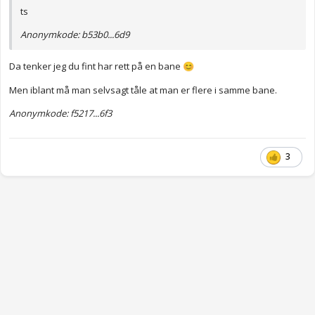
ts
Anonymkode: b53b0...6d9
Da tenker jeg du fint har rett på en bane
😊
Men iblant må man selvsagt tåle at man er flere i samme bane.
Anonymkode: f5217...6f3
3