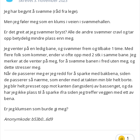
Skrevet
3. november 2023
Jeg har begynt å svømme (råd fra lege).
Men jeg føler meg som en klums i veien i svømmehallen.
Er det greit at jeg svømmer bryst? Alle de andre svømmer cravl og tar
opp betydelig mindre plass enn meg.
Jeg venter på en ledig bane, og svømmer frem og tilbake 1 time. Med
flere folk som kommer, ender vi ofte opp med 2 stk i samme bane. Jeg
merker at de venter på meg, for å svømme banen i fred uten meg, og
dette stresser meg.
Når de passerer meg er jeg redd for å sparke med bakbena, siden
de passerer så nærme, som ender med at takten min blir helt borte.
Jeg blir helt presset opp mot kanten (langsiden) av bassenget, og da
har jeg ikke plass til å sparke ifra siden jeg treffer veggen med ett av
bena.
Er jeg klumsen som burde gi meg?
Anonymkode: b53b0...6d9
1