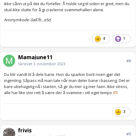
ikke sånn ut på det du forteller. Å holde seg til siden er greit, men du
skal ikke slutte for å gi cravlerne svømmehallen alene.
Anonymkode: 0a87b...e5d
4
1
Mamajune11
#8
Skrevet
3. november 2023
Du blir vandt til å dele bane. Hvis du sparker borti noen gjør det
ingenting. Såpass må man tale når man deler bane i basseng. Det er
bare ubehagelig nå i starten, så gir du mer og mer faen. Ikke stress,
alle har like stor rett å være der å svømme i sitt eget tempo
🫶🏼
3
frivis
#9