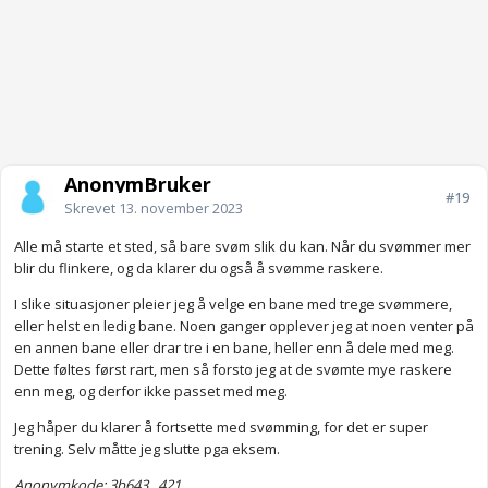
AnonymBruker
#19
Skrevet
13. november 2023
Alle må starte et sted, så bare svøm slik du kan. Når du svømmer mer
blir du flinkere, og da klarer du også å svømme raskere.
I slike situasjoner pleier jeg å velge en bane med trege svømmere,
eller helst en ledig bane. Noen ganger opplever jeg at noen venter på
en annen bane eller drar tre i en bane, heller enn å dele med meg.
Dette føltes først rart, men så forsto jeg at de svømte mye raskere
enn meg, og derfor ikke passet med meg.
Jeg håper du klarer å fortsette med svømming, for det er super
trening. Selv måtte jeg slutte pga eksem.
Anonymkode: 3b643...421