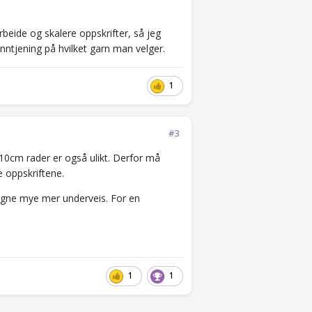
rbeide og skalere oppskrifter, så jeg
inntjening på hvilket garn man velger.
1
#3
10cm rader er også ulikt. Derfor må
e oppskriftene.
gne mye mer underveis. For en
1
1