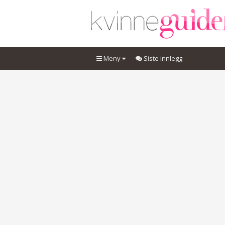
Meny
Siste innlegg