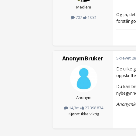
Medlem
Og ja, det
707
1 081
forstår go
AnonymBruker
Skrevet
28
De ulike 
oppskrifte
Du kan br
nybegynne
Anonym
Anonymko
14,3m
27 398 874
Kjønn: Ikke viktig