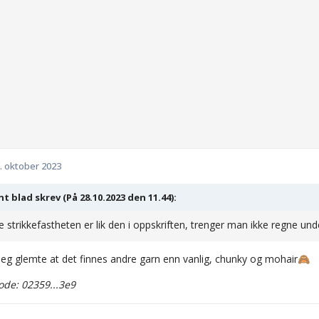
. oktober 2023
t blad skrev (På 28.10.2023 den 11.44):
e strikkefastheten er lik den i oppskriften, trenger man ikke regne un
 jeg glemte at det finnes andre garn enn vanlig, chunky og mohair
🙈
de: 02359...3e9