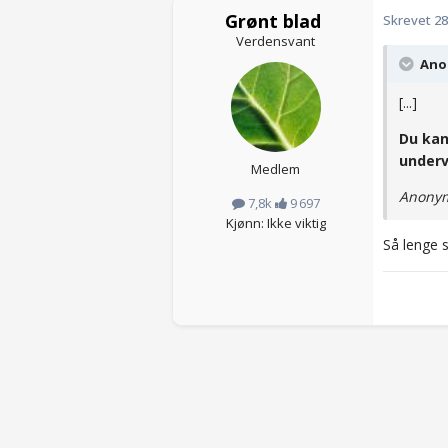
Grønt blad
Skrevet
28
Verdensvant
Anon
[...]
Du kan
underv
Medlem
Anonym
7,8k
9 697
Kjønn: Ikke viktig
Så lenge s