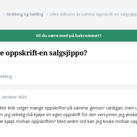
d
Strikking og hekling
Ulike editions av samme oppskrift-en salgsjip
Vil du være med på bakrommet?
e oppskrift-en salgsjippo?
hekling
. oktober 2023
tite Knit selger mange oppskrifter på samme genser/ cardigan, men uli
m jeg virkelig må kjøpe en egen oppskrift for den versjonen jeg ønsker 
har kjøpt mohair-oppskriften? Med andre ord kan jeg bruke mohair-opp