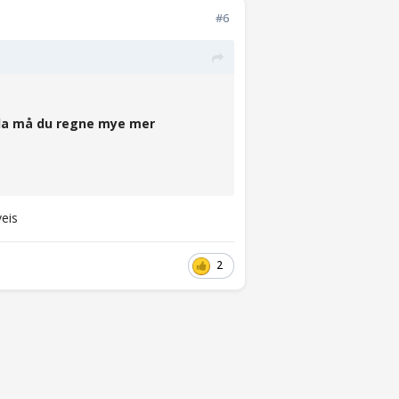
#6
 da må du regne mye mer
veis
2