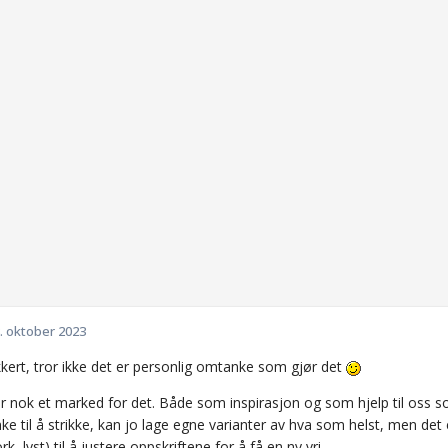
. oktober 2023
ikkert, tror ikke det er personlig omtanke som gjør det
r nok et marked for det. Både som inspirasjon og som hjelp til oss s
linke til å strikke, kan jo lage egne varianter av hva som helst, men 
 ork, lyst) til å justere oppskriftene for å få en ny vri.