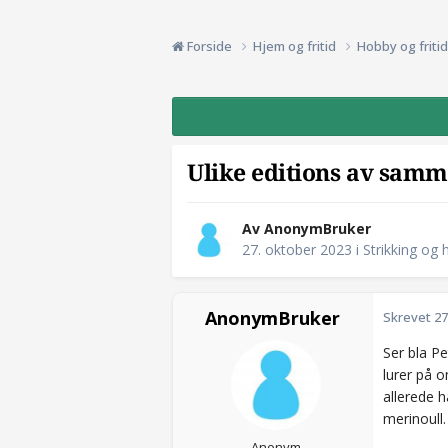
Forside
Hjem og fritid
Hobby og friti
Ulike editions av samm
Av AnonymBruker
27. oktober 2023
i
Strikking og 
AnonymBruker
Skrevet
27
Ser bla Pe
lurer på o
allerede 
merinoull.
Anonym