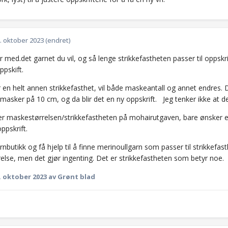
. oktober 2023
(endret)
r med.det garnet du vil, og så lenge strikkefastheten passer til oppskr
ppskift.
en helt annen strikkefasthet, vil både maskeantall og annet endres. D
asker på 10 cm, og da blir det en ny oppskrift. Jeg tenker ikke at de
er maskestørrelsen/strikkefastheten på mohairutgaven, bare ønsker et
ppskrift.
rnbutikk og få hjelp til å finne merinoullgarn som passer til strikkef
else, men det gjør ingenting. Det er strikkefastheten som betyr noe.
. oktober 2023
av Grønt blad