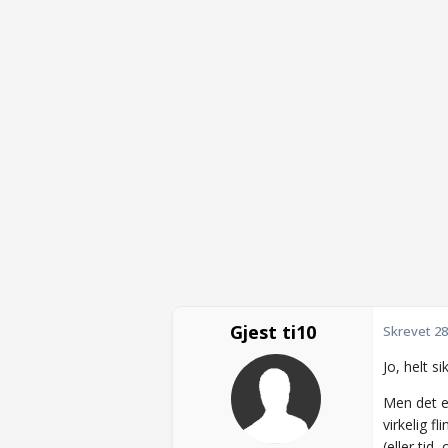
Gjest ti10
Skrevet
28
Jo, helt s
Men det e
virkelig f
(eller tid,