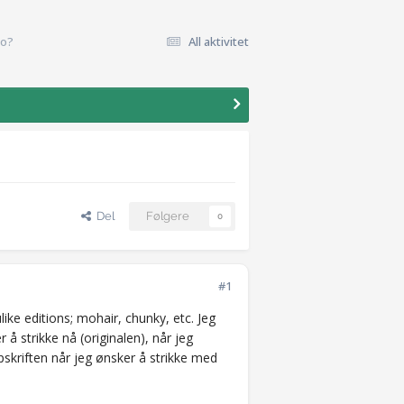
po?
All aktivitet
Del
Følgere
0
#1
ke editions; mohair, chunky, etc. Jeg
å strikke nå (originalen), når jeg
skriften når jeg ønsker å strikke med