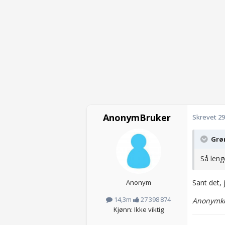
AnonymBruker
Skrevet
29
Grøn
Så leng
Anonym
Sant det,
14,3m
27 398 874
Anonymko
Kjønn: Ikke viktig