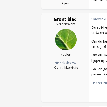
Gjest
Grønt blad
Skrevet
28
Verdensvant
Du strikke
enda en o
Om du får 
cm og 16 m
Medlem
Om du lik
kjøpe ny o
7,8k
9 697
Kjønn: Ikke viktig
Gå i en ga
pinnestørr
Endret
28