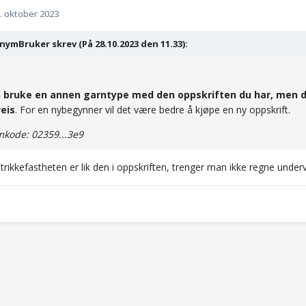
. oktober 2023
ymBruker skrev (På 28.10.2023 den 11.33):
 bruke en annen garntype med den oppskriften du har, men
eis
. For en nybegynner vil det være bedre å kjøpe en ny oppskrift.
kode: 02359...3e9
trikkefastheten er lik den i oppskriften, trenger man ikke regne under