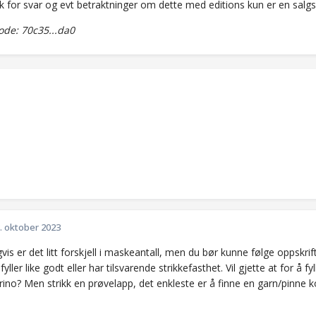
k for svar og evt betraktninger om dette med editions kun er en salgs
de: 70c35...da0
. oktober 2023
vis er det litt forskjell i maskeantall, men du bør kunne følge oppskr
yller like godt eller har tilsvarende strikkefasthet. Vil gjette at for å f
rino? Men strikk en prøvelapp, det enkleste er å finne en garn/pinne 