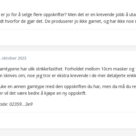
 er jo for å selge flere oppskrifter? Men det er en krevende jobb å uta
dt hvorfor de gjør det. De produserer jo ikke garnet, og har ikke noe 
. oktober 2023
garntypene har ulik strikkefasthet. Forholdet mellom 10cm masker og 
n skrives om, noe jeg tror er ekstra krevende i de mer detaljerte enkl
uke en annen garntype med den oppskriften du har, men da må du re
r vil det være bedre å kjøpe en ny oppskrift.
de: 02359...3e9