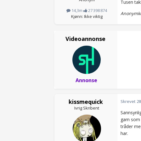
Tusen tak
14,3m
27 398 874
Anonymko
Kjønn: Ikke viktig
Videoannonse
Annonse
kissmequick
Skrevet
28
Ivrig Skribent
Sannsynlig
garn som f
tråder me
har.