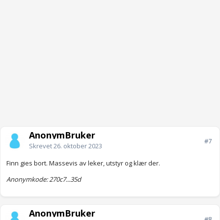
AnonymBruker
#7
Skrevet
26. oktober 2023
Finn gies bort. Massevis av leker, utstyr og klær der.
Anonymkode: 270c7...35d
AnonymBruker
#8