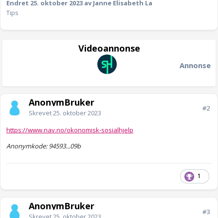
Endret
25. oktober 2023
av Janne Elisabeth La
Tips
Videoannonse
Annonse
AnonymBruker
#2
Skrevet
25. oktober 2023
https://www.nav.no/okonomisk-sosialhjelp
Anonymkode: 94593...09b
1
AnonymBruker
#3
Skrevet
25. oktober 2023