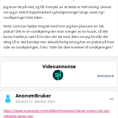
Jeg leser litt på nett, og får inntrykk av at dette er helt ulovlig. Likevel
ser jeg jo skilt til loppemarked og boligvisninger langs veien og i
rundkjøringer hele tiden…
Noen som kan hjelpe meg litt med hvor jeg kan plassere en slik
plakat? Det er en rundkjøring der man svinger av tio huset, så det
beste hadde jo vært å ha den der ett sted. Men om jeg forstår det
riktig så er det kanskje mer aktuelt/lovlig om jeg har en plakat på hver
side av rundkjøringen, f.eks 100m før dem kommer til rundkjøringen?
Videoannonse
Annonse
AnonymBruker
#2
Skrevet
12. oktober 2023
https://www.vegvesen.no/trafikkinformasjon/langs-veien/sok-om-
reklame-langs-vei/