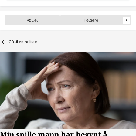
Del
Følgere
1
Gå til emneliste