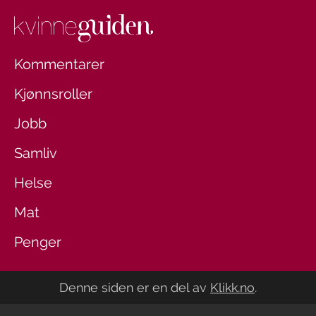
Kommentarer
Kjønnsroller
Jobb
Samliv
Helse
Mat
Penger
Denne siden er en del av
Klikk.no
.