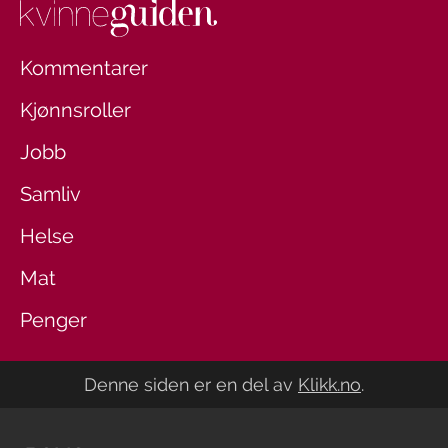
Kommentarer
Kjønnsroller
Jobb
Samliv
Helse
Mat
Penger
Denne siden er en del av
Klikk.no
.