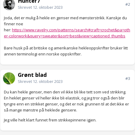
Hunter7
#2
Skrevet
12. oktober 2023
Joda, det er mulig å hekle en genser med mønsterstrikk. Kanskje du
finner noe
her:
https://www.ravelry.com/patterns/search#craft=crochet&pa=oth
er-colorwork&query=sweater&sort=best&view=captioned_thumbs
Bare husk på at britiske og amerikanske hekleoppskrifter bruker litt
annen terminologi enn norske oppskrifter.
Grønt blad
#3
Skrevet
12. oktober 2023
Du kan hekle genser, men den vil ikke bli like tett som ved strikking.
En heklet genser vil heller ikke bli elastisk, og jeg tror også den blir
tyngre enn en strikket genser, og det er nok grunnen til at det ikke er
så mange mønstre på heklede gensere.
Jeg ville helt klart funnet frem strikkepinnene igjen.