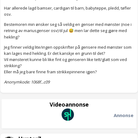
Har allerede lagd bamser, cardigan til barn, babyteppe, pledd, tøfler
osv.
Bestemoren min ønsker seg så veldig en genser med mønster (noe i
retning av mariusgenser osv) til jul
men lar dette seg gjøre med
😅
hekling?
Jeg finner veldig lite/ingen oppskrifter på gensere med mønster som
kan lages med hekling. Er det kanskje en grunn til det?
Vil mønsteret kunne bli like fint og genseren like tett/glatt som ved
strikking?
Eller må jeg bare finne fram strikkepinnene igjen?
Anonymkode: 1068f...c09
Videoannonse
Annonse