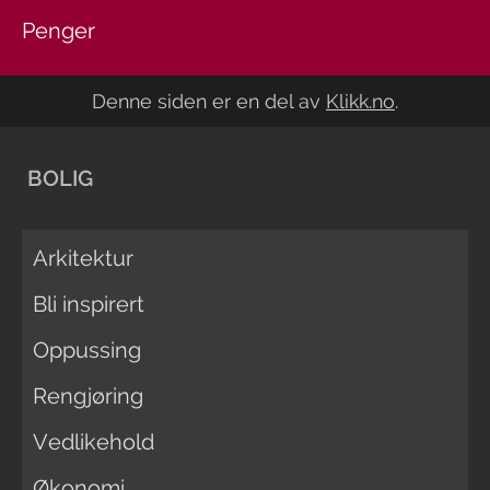
Penger
Denne siden er en del av
Klikk.no
.
BOLIG
Arkitektur
Bli inspirert
Oppussing
Rengjøring
Vedlikehold
Økonomi