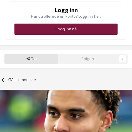
Logg inn
Har du allerede en konto? Logg inn her.
Logg inn nå
Del
Følgere
0
Gå til emneliste