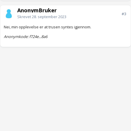
AnonymBruker
#3
Skrevet
28. september 2023
Nei, min opplevelse er at trusen syntes igjennom.
Anonymkode: f724e...8a6