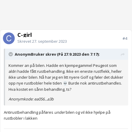
C-girl
#4
Skrevet
27. september 2023
AnonymBruker skrev (På 27.9.2023 den 7.17):
Kommer an på bilen. Hadde en kjempegammel Peugeot som
aldri hadde fått rustbehandling. Ikke en eneste rustflekk, heller
ikke under bilen. Nå har jeg en litt nyere Golf og føler det dukker
opp nye rustbobler hele tiden
Burde nok antirustbehandles.
💀
Hva kostet en sånn behandling, ts?
Anonymkode: ea056...a3b
Antirustbehandling påføres
under
bilen og vil ikke hjelpe på
rustbobler i lakken