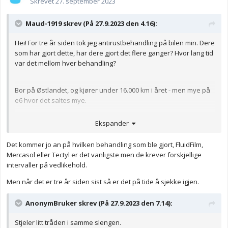
Skrevet
27. september 2023
Maud-1919 skrev (På 27.9.2023 den 4.16):
Hei! For tre år siden tok jeg antirustbehandling på bilen min. Dere
som har gjort dette, har dere gjort det flere ganger? Hvor lang tid
var det mellom hver behandling?
Bor på Østlandet, og kjører under 16.000 km i året - men mye på
e6 hvor det saltes mye.
Spørsmålet er egentlig om jeg bør gjøre det på nytt.
Ekspander
Det kommer jo an på hvilken behandling som ble gjort, FluidFilm,
Mercasol eller Tectyl er det vanligste men de krever forskjellige
intervaller på vedlikehold.
Men når det er tre år siden sist så er det på tide å sjekke igjen.
AnonymBruker skrev (På 27.9.2023 den 7.14):
Stjeler litt tråden i samme slengen.