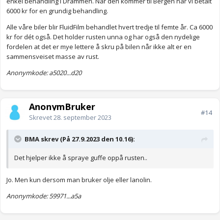
enkel behandling i Drammen. Når den kommer til Bergen har vi betalt
6000 kr for en grundig behandling.
Alle våre biler blir FluidFilm behandlet hvert tredje til femte år. Ca 6000
kr for dét også. Det holder rusten unna og har også den nydelige
fordelen at det er mye lettere å skru på bilen når ikke alt er en
sammensveiset masse av rust.
Anonymkode: a5020...d20
AnonymBruker
#14
Skrevet
28. september 2023
BMA skrev (På 27.9.2023 den 10.16):
Det hjelper ikke å spraye guffe oppå rusten..
Jo. Men kun dersom man bruker olje eller lanolin.
Anonymkode: 59971...a5a