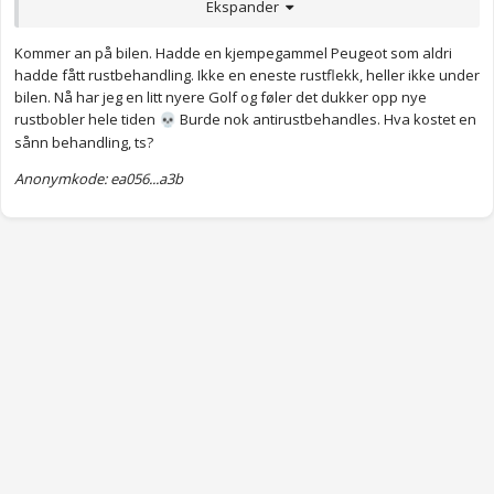
Anonymkode: c2c87...17e
Ekspander
Kommer an på bilen. Hadde en kjempegammel Peugeot som aldri
hadde fått rustbehandling. Ikke en eneste rustflekk, heller ikke under
bilen. Nå har jeg en litt nyere Golf og føler det dukker opp nye
rustbobler hele tiden
Burde nok antirustbehandles. Hva kostet en
💀
sånn behandling, ts?
Anonymkode: ea056...a3b