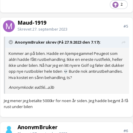
2
Maud-1919
#5
Skrevet
27. september 2023
AnonymBruker skrev (På 27.9.2023 den 7.17):
Kommer an på bilen. Hadde en kjempegammel Peugeot som
aldri hadde fått rustbehandling. Ikke en eneste rustflekk, heller
ikke under bilen. Nå har jeg en litt nyere Golf og føler det dukker
opp nye rustbobler hele tiden
Burde nok antirustbehandles.
💀
Hva kostet en sånn behandling, ts?
Anonymkode: ea056...a3b
Jeg mener jeg betalte 5000kr for noen år siden. Jeg hadde begynt å få
rust under bilen
AnonymBruker
#6