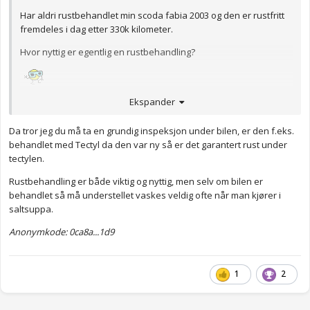
Har aldri rustbehandlet min scoda fabia 2003 og den er rustfritt
fremdeles i dag etter 330k kilometer.
Hvor nyttig er egentlig en rustbehandling?
Anonymkode: c2c87...17e
Ekspander
Da tror jeg du må ta en grundig inspeksjon under bilen, er den f.eks.
behandlet med Tectyl da den var ny så er det garantert rust under
tectylen.
Rustbehandling er både viktig og nyttig, men selv om bilen er
behandlet så må understellet vaskes veldig ofte når man kjører i
saltsuppa.
Anonymkode: 0ca8a...1d9
1
2