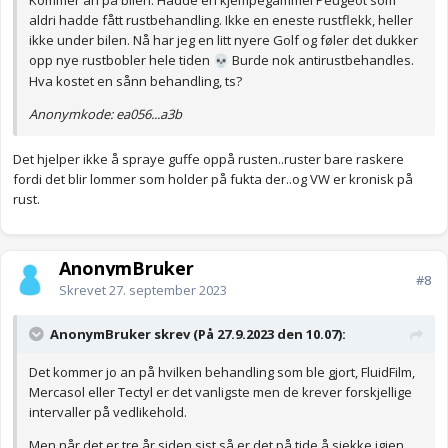
Kommer an på bilen. Hadde en kjempegammel Peugeot som
aldri hadde fått rustbehandling. Ikke en eneste rustflekk, heller
ikke under bilen. Nå har jeg en litt nyere Golf og føler det dukker
opp nye rustbobler hele tiden
Burde nok antirustbehandles.
💀
Hva kostet en sånn behandling, ts?
Anonymkode: ea056...a3b
Det hjelper ikke å spraye guffe oppå rusten..ruster bare raskere
fordi det blir lommer som holder på fukta der..og VW er kronisk på
rust.
AnonymBruker
#8
Skrevet
27. september 2023
AnonymBruker skrev (På 27.9.2023 den 10.07):
Det kommer jo an på hvilken behandling som ble gjort, FluidFilm,
Mercasol eller Tectyl er det vanligste men de krever forskjellige
intervaller på vedlikehold.
Men når det er tre år siden sist så er det på tide å sjekke igjen.