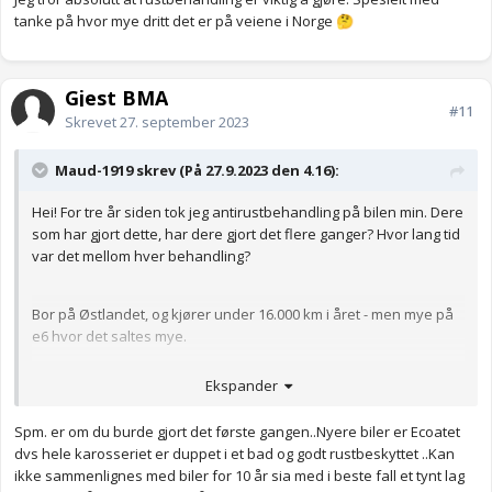
tanke på hvor mye dritt det er på veiene i Norge
🤔
Gjest BMA
#11
Skrevet
27. september 2023
Maud-1919 skrev (På 27.9.2023 den 4.16):
Hei! For tre år siden tok jeg antirustbehandling på bilen min. Dere
som har gjort dette, har dere gjort det flere ganger? Hvor lang tid
var det mellom hver behandling?
Bor på Østlandet, og kjører under 16.000 km i året - men mye på
e6 hvor det saltes mye.
Spørsmålet er egentlig om jeg bør gjøre det på nytt.
Ekspander
Spm. er om du burde gjort det første gangen..Nyere biler er Ecoatet
dvs hele karosseriet er duppet i et bad og godt rustbeskyttet ..Kan
ikke sammenlignes med biler for 10 år sia med i beste fall et tynt lag