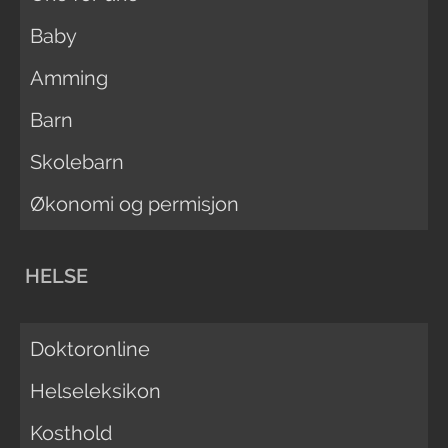
Baby
Amming
Barn
Skolebarn
Økonomi og permisjon
HELSE
Doktoronline
Helseleksikon
Kosthold