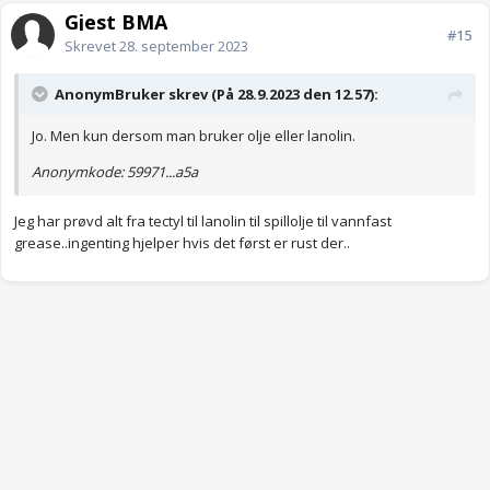
Gjest BMA
#15
Skrevet
28. september 2023
AnonymBruker skrev (På 28.9.2023 den 12.57):
Jo. Men kun dersom man bruker olje eller lanolin.
Anonymkode: 59971...a5a
Jeg har prøvd alt fra tectyl til lanolin til spillolje til vannfast
grease..ingenting hjelper hvis det først er rust der..