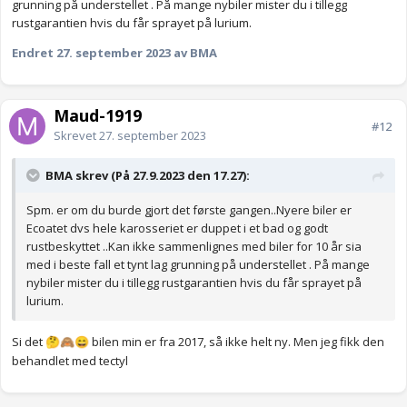
grunning på understellet . På mange nybiler mister du i tillegg
rustgarantien hvis du får sprayet på lurium.
Endret
27. september 2023
av BMA
Maud-1919
#12
Skrevet
27. september 2023
BMA skrev (På 27.9.2023 den 17.27):
Spm. er om du burde gjort det første gangen..Nyere biler er
Ecoatet dvs hele karosseriet er duppet i et bad og godt
rustbeskyttet ..Kan ikke sammenlignes med biler for 10 år sia
med i beste fall et tynt lag grunning på understellet . På mange
nybiler mister du i tillegg rustgarantien hvis du får sprayet på
lurium.
Si det
bilen min er fra 2017, så ikke helt ny. Men jeg fikk den
🤔
🙈
😄
behandlet med tectyl