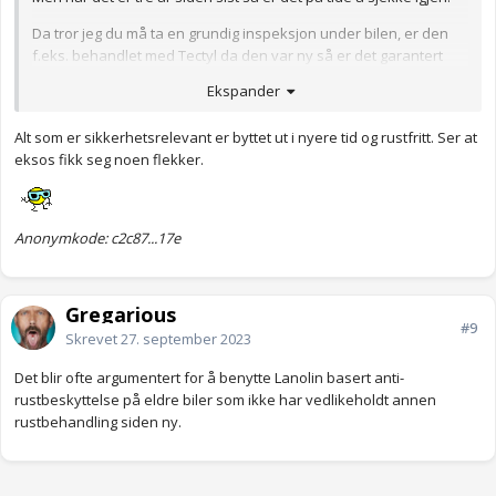
Da tror jeg du må ta en grundig inspeksjon under bilen, er den
f.eks. behandlet med Tectyl da den var ny så er det garantert
rust under tectylen.
Ekspander
Rustbehandling er både viktig og nyttig, men selv om bilen er
behandlet så må understellet vaskes veldig ofte når man kjører i
Alt som er sikkerhetsrelevant er byttet ut i nyere tid og rustfritt. Ser at
saltsuppa.
eksos fikk seg noen flekker.
Anonymkode: 0ca8a...1d9
Anonymkode: c2c87...17e
Gregarious
#9
Skrevet
27. september 2023
Det blir ofte argumentert for å benytte
Lanolin basert anti-
rustbeskyttelse på eldre biler som ikke har vedlikeholdt annen
rustbehandling siden ny.