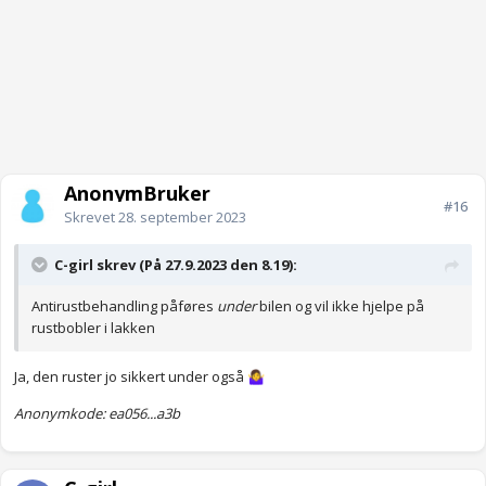
AnonymBruker
#16
Skrevet
28. september 2023
C-girl skrev (På 27.9.2023 den 8.19):
Antirustbehandling påføres
under
bilen og vil ikke hjelpe på
rustbobler i lakken
Ja, den ruster jo sikkert under også
🤷‍♀️
Anonymkode: ea056...a3b